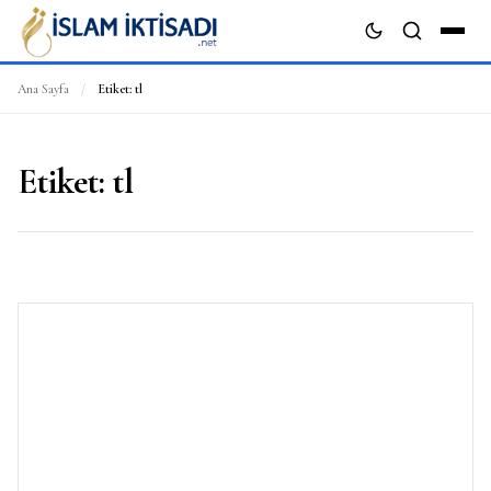
Ana Sayfa
/
Etiket:
tl
ARA
Etiket:
tl