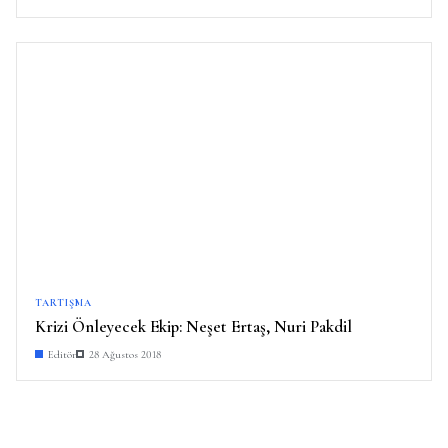
TARTIŞMA
Krizi Önleyecek Ekip: Neşet Ertaş, Nuri Pakdil
Editör
28 Ağustos 2018