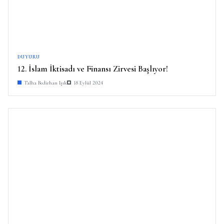
DUYURU
12. İslam İktisadı ve Finansı Zirvesi Başlıyor!
Talha Bedirhan Işık
18 Eylül 2024