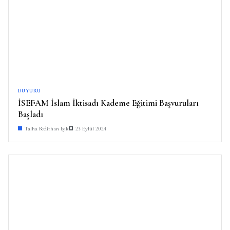
DUYURU
İSEFAM İslam İktisadı Kademe Eğitimi Başvuruları
Başladı
Talha Bedirhan Işık
23 Eylül 2024