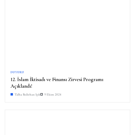
DUYURU
12. İslam İktisadı ve Finansı Zirvesi Programı
Açıklandı!
Talha Bedirhan Işık
9 Ekim 2024