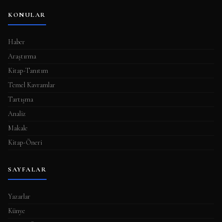
a
KONULAR
m
a
Haber
s
Araştırma
ı
Kitap-Tanıtım
Temel Kavramlar
Tartışma
Analiz
Makale
Kitap-Öneri
SAYFALAR
Yazarlar
Künye