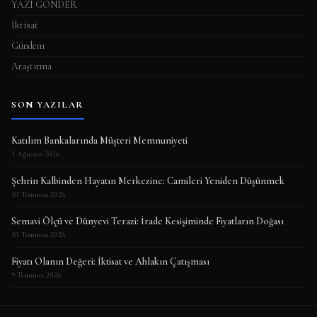
YAZI GÖNDER
İktisat
Gündem
Araştırma
SON YAZILAR
Katılım Bankalarında Müşteri Memnuniyeti
3 Ağustos 2026
Şehrin Kalbinden Hayatın Merkezine: Camileri Yeniden Düşünmek
30 Temmuz 2026
Semavi Ölçü ve Dünyevi Terazi: İrade Kesişiminde Fiyatların Doğası
30 Temmuz 2026
Fiyatı Olanın Değeri: İktisat ve Ahlakın Çatışması
9 Temmuz 2026