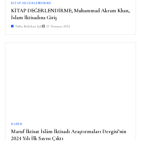
KITAP-DEĞERLENDIRME
KİTAP DEĞERLENDİRME, Muhammad Akram Khan,
İslam İktisadına Giriş
Talha Bedirhan Işık
25 Temmuz 2024
HABER
Maruf İktisat İslâm İktisadı Araştırmaları Dergisi’nin
2024 Yılı İlk Sayısı Çıktı