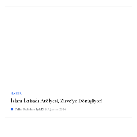
HABER
İslam İktisadı Atölyesi, Zirve’ye Dönüşüyor!
Talha Bedirhan Işık
8 Ağustos 2024