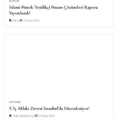
RAPOR
İslami Fintek: Yenilikçi Finans Çözümleri Raporu
Yayımlandı!
Editör
5 Kasım 2024
DUYURU
9. İş Ahlakı Zirvesi İstanbul’da Düzenleniyor!
Talha Bedirhan Işık
21 Ekim 2024