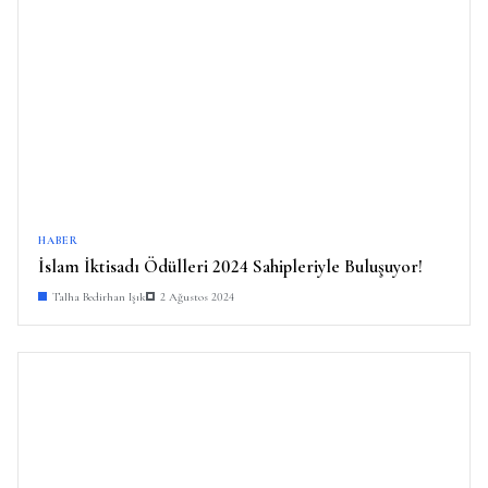
HABER
İslam İktisadı Ödülleri 2024 Sahipleriyle Buluşuyor!
Talha Bedirhan Işık
2 Ağustos 2024