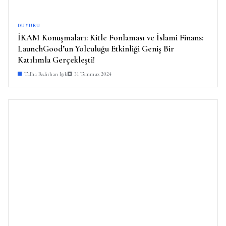
DUYURU
İKAM Konuşmaları: Kitle Fonlaması ve İslami Finans:
LaunchGood’un Yolculuğu Etkinliği Geniş Bir
Katılımla Gerçekleşti!
Talha Bedirhan Işık
31 Temmuz 2024