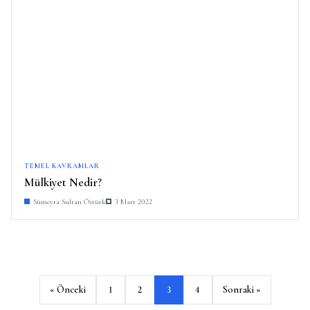
TEMEL KAVRAMLAR
Mülkiyet Nedir?
Sümeyra Sultan Öztürk
3 Mart 2022
Y
« Önceki
1
2
3
4
Sonraki »
a