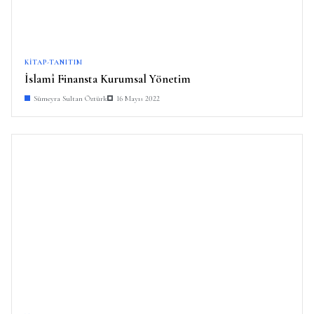
KITAP-TANITIM
İslamî Finansta Kurumsal Yönetim
Sümeyra Sultan Öztürk
16 Mayıs 2022