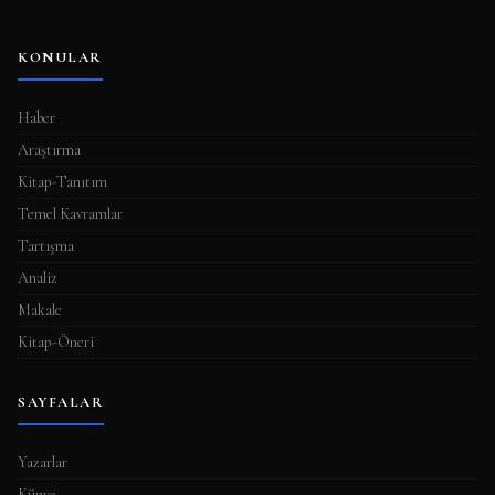
l
a
KONULAR
m
a
Haber
s
Araştırma
ı
Kitap-Tanıtım
Temel Kavramlar
Tartışma
Analiz
Makale
Kitap-Öneri
SAYFALAR
Yazarlar
Künye