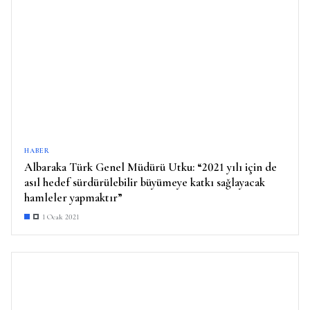
HABER
Albaraka Türk Genel Müdürü Utku: “2021 yılı için de
asıl hedef sürdürülebilir büyümeye katkı sağlayacak
hamleler yapmaktır”
1 Ocak 2021