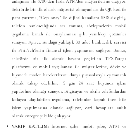
anlaşması ile 8700’den fazla ATM’den müşterilerine ulaşıyor.
Sektörde bir ilk olarak müşterisi olmayanlara da QR kod ile
para yatırma, “Cep onay” ile dijital kanallara SMS’siz giriş,
telefon bankacılığında ses tanıma, sözleşmelerin mobil
uygulama kanalı ile onaylanması gibi yenilikçi çözümler
sunuyor. Ayrıca sunduğu yaklaşık 30 adet bankacılık servisi
ile FinTech’lerin finansal işlem yapmasını sağlıyor. Banka,
sektörde bir ilk olarak hayata geçirilen TFXTarget
platformu ve mobil uygulaması ile müşterilerine, döviz ve
kıymetli maden hareketlerini dünya piyasalarıyla eş zamanlı
olarak takip edebilme, 5 gün 24 saat boyunca işlem
yapabilme olanağı sunuyor. Bilgisayar ve akıllı telefonlardan
kolayca ulaşılabilen uygulama, telefonlar kapalı iken bile
işlem yapılmasına olanak sağlıyor, cari hesaplara anlık
olarak entegre şekilde çalışıyor.
VAKIF KATILIM:
İnternet şube, mobil şube, ATM ve