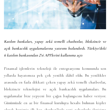
Katılım bankaları, yapay zekâ temelli chatbotlar, blokzincir ve
açık bankacılık uygulamalarına yatırımı hızlandırdı. Türkiye’deki
6 katılım bankasından 2’si API’lerini kullanıma açtı
Finansal işlemlerin teknoloji ile entegrasyonu konusunda son
yıllarda hayatımıza pek çok yenilik dâhil oldu. Bu yenilikler
arasında en fazla dikkati çeken yapay zekâ temelli chatbotlar,
blokzincir teknolojisi ve açık bankacılık uygulamaları. Bu
uygulamalar bize yepyeni bir çağın başlangıcını haber veriyor.
Günümüzde en az bir finansal kuruluşta hesabı bulunan kişiler
olarak hepimiz ilk kez chatbot’larla yani robotlarla iletişime