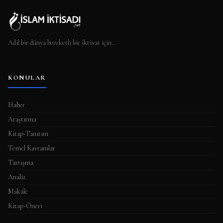
Adil bir dünya bereketli bir iktisat için…
KONULAR
Haber
Araştırma
Kitap-Tanıtım
Temel Kavramlar
Tartışma
Analiz
Makale
Kitap-Öneri