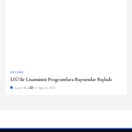
DUYURU
İZÜ’de Lisansüstü Programlara Başvurular Başladı
stajyer ikam
15 Ağustos 2025