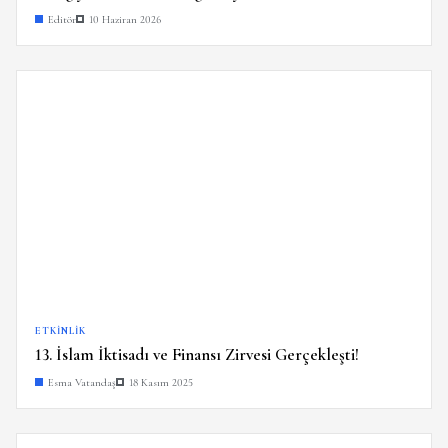
Editör
10 Haziran 2026
ETKINLIK
13. İslam İktisadı ve Finansı Zirvesi Gerçekleşti!
Esma Vatandaş
18 Kasım 2025