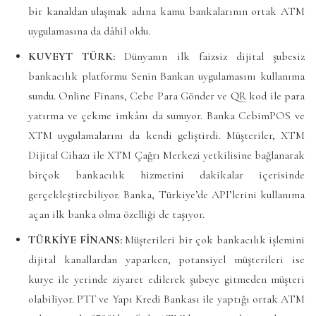
bir kanaldan ulaşmak adına kamu bankalarının ortak ATM
uygulamasına da dâhil oldu.
KUVEYT TÜRK:
Dünyanın ilk faizsiz dijital şubesiz
bankacılık platformu Senin Bankan uygulamasını kullanıma
sundu. Online Finans, Cebe Para Gönder ve QR kod ile para
yatırma ve çekme imkânı da sunuyor. Banka CebimPOS ve
XTM uygulamalarını da kendi geliştirdi. Müşteriler, XTM
Dijital Cihazı ile XTM Çağrı Merkezi yetkilisine bağlanarak
birçok bankacılık hizmetini dakikalar içerisinde
gerçekleştirebiliyor. Banka, Türkiye’de API’lerini kullanıma
açan ilk banka olma özelliği de taşıyor.
TÜRKİYE FİNANS:
Müşterileri bir çok bankacılık işlemini
dijital kanallardan yaparken, potansiyel müşterileri ise
kurye ile yerinde ziyaret edilerek şubeye gitmeden müşteri
olabiliyor. PTT ve Yapı Kredi Bankası ile yaptığı ortak ATM