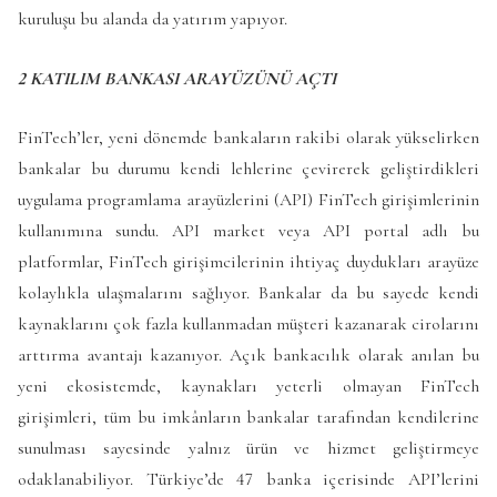
kuruluşu bu alanda da yatırım yapıyor.
2 KATILIM BANKASI ARAYÜZÜNÜ AÇTI
FinTech’ler, yeni dönemde bankaların rakibi olarak yükselirken
bankalar bu durumu kendi lehlerine çevirerek geliştirdikleri
uygulama programlama arayüzlerini (API) FinTech girişimlerinin
kullanımına sundu. API market veya API portal adlı bu
platformlar, FinTech girişimcilerinin ihtiyaç duydukları arayüze
kolaylıkla ulaşmalarını sağlıyor. Bankalar da bu sayede kendi
kaynaklarını çok fazla kullanmadan müşteri kazanarak cirolarını
arttırma avantajı kazanıyor. Açık bankacılık olarak anılan bu
yeni ekosistemde, kaynakları yeterli olmayan FinTech
girişimleri, tüm bu imkânların bankalar tarafından kendilerine
sunulması sayesinde yalnız ürün ve hizmet geliştirmeye
odaklanabiliyor. Türkiye’de 47 banka içerisinde API’lerini