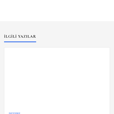
İLGILI YAZILAR
DUYURU