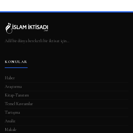
Adil bir dünya bereketli bir iktisat için…
KONULAR
Haber
Araştırma
Kitap-Tanıtım
Temel Kavramlar
Tartışma
Analiz
Makale