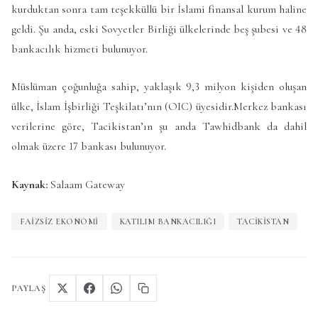
kurduktan sonra tam teşekküllü bir İslami finansal kurum haline
geldi. Şu anda, eski Sovyetler Birliği ülkelerinde beş şubesi ve 48
bankacılık hizmeti bulunuyor.
Müslüman çoğunluğa sahip, yaklaşık 9,3 milyon kişiden oluşan
ülke, İslam İşbirliği Teşkilatı’nın (OIC) üyesidir.Merkez bankası
verilerine göre, Tacikistan’ın şu anda Tawhidbank da dahil
olmak üzere 17 bankası bulunuyor.
Kaynak:
Salaam Gateway
FAIZSIZ EKONOMI
KATILIM BANKACILIĞI
TACIKISTAN
PAYLAŞ