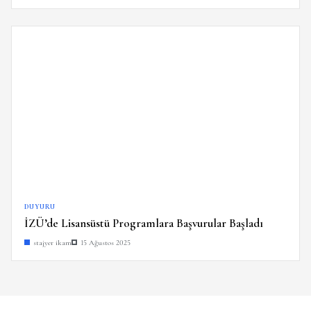
DUYURU
İZÜ’de Lisansüstü Programlara Başvurular Başladı
stajyer ikam
15 Ağustos 2025