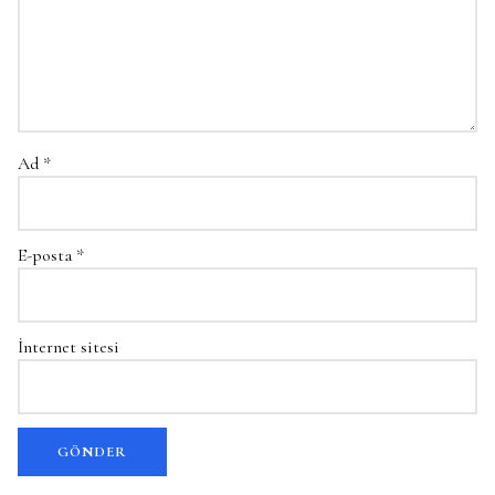
Ad
*
E-posta
*
İnternet sitesi