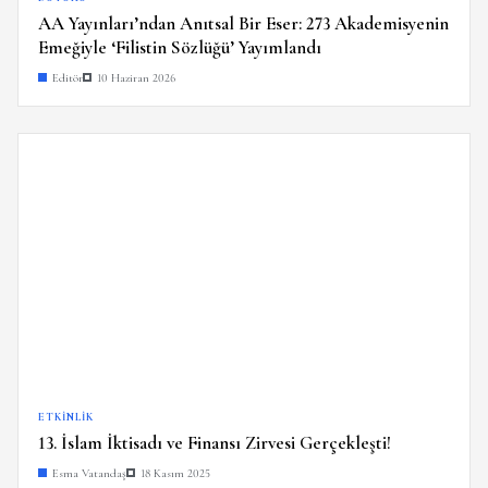
AA Yayınları’ndan Anıtsal Bir Eser: 273 Akademisyenin
Emeğiyle ‘Filistin Sözlüğü’ Yayımlandı
Editör
10 Haziran 2026
ETKINLIK
13. İslam İktisadı ve Finansı Zirvesi Gerçekleşti!
Esma Vatandaş
18 Kasım 2025