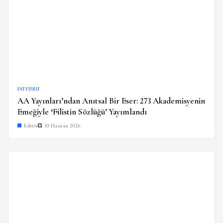
DUYURU
AA Yayınları’ndan Anıtsal Bir Eser: 273 Akademisyenin
Emeğiyle ‘Filistin Sözlüğü’ Yayımlandı
Editör
10 Haziran 2026