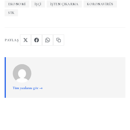
EKONOMI
IŞÇI
IŞTEN ÇIKARMA
KORONAVIRÜS
STK
PAYLAŞ
Tüm yazılarını gör →