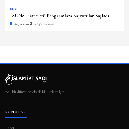
DUYURU
İZÜ’de Lisansüstü Programlara Başvurular Başladı
stajyer ikam
15 Ağustos 2025
Adil bir dünya bereketli bir iktisat için…
KONULAR
Haber