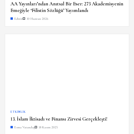
AA Yayınları’ndan Anıtsal Bir Eser: 273 Akademisyenin
Emeğiyle ‘Filistin Sözlüğü’ Yayımlandı
Editör
10 Haziran 2026
ETKINLIK
13. İslam İktisadı ve Finansı Zirvesi Gerçekleşti!
Esma Vatandaş
18 Kasım 2025