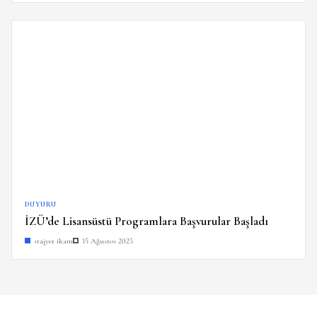
DUYURU
İZÜ’de Lisansüstü Programlara Başvurular Başladı
stajyer ikam
15 Ağustos 2025