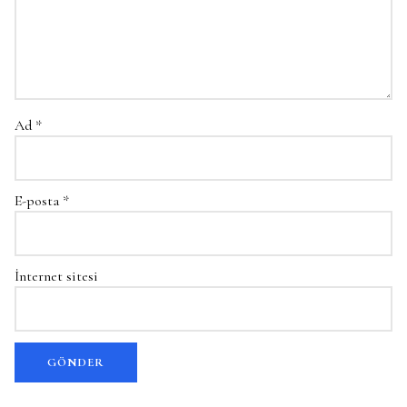
Ad
*
E-posta
*
İnternet sitesi