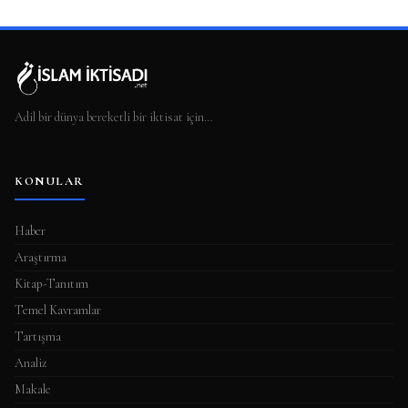
Adil bir dünya bereketli bir iktisat için…
KONULAR
Haber
Araştırma
Kitap-Tanıtım
Temel Kavramlar
Tartışma
Analiz
Makale