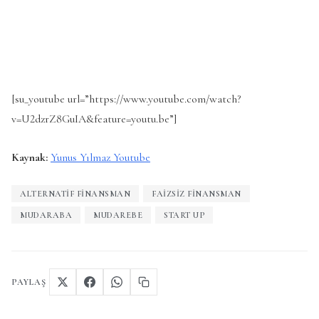
[su_youtube url=”https://www.youtube.com/watch?
v=U2dzrZ8GuIA&feature=youtu.be”]
Kaynak:
Yunus Yılmaz Youtube
ALTERNATIF FINANSMAN
FAIZSIZ FINANSMAN
MUDARABA
MUDAREBE
START UP
PAYLAŞ