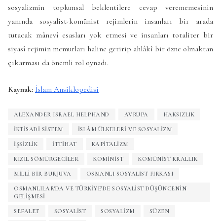
sosyalizmin toplumsal beklentilere cevap verememesinin
yanında sosyalist-komünist rejimlerin insanları bir arada
tutacak mânevî esasları yok etmesi ve insanları totaliter bir
siyasî rejimin memurları haline getirip ahlâkî bir özne olmaktan
çıkarması da önemli rol oynadı.
Kaynak:
İslam Ansiklopedisi
ALEXANDER ISRAEL HELPHAND
AVRUPA
HAKSIZLIK
IKTISADI SISTEM
İSLÂM ÜLKELERI VE SOSYALIZM
IŞSIZLIK
ITTIHAT
KAPITALIZM
KIZIL SÖMÜRGECILER
KOMINIST
KOMÜNIST KRALLIK
MILLÎ BIR BURJUVA
OSMANLI SOSYALIST FIRKASI
OSMANLILAR’DA VE TÜRKIYE’DE SOSYALIST DÜŞÜNCENIN
GELIŞMESI
SEFALET
SOSYALIST
SOSYALIZM
SÜZEN