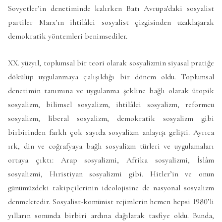
Sovyetler’in denetiminde kalırken Batı Avrupa’daki sosyalist
partiler Marx’ın ihtilâlci sosyalist çizgisinden uzaklaşarak
demokratik yöntemleri benimsediler.
XX. yüzyıl, toplumsal bir teori olarak sosyalizmin siyasal pratiğe
dökülüp uygulanmaya çalışıldığı bir dönem oldu. Toplumsal
denetimin tanımına ve uygulanma şekline bağlı olarak ütopik
sosyalizm, bilimsel sosyalizm, ihtilâlci sosyalizm, reformcu
sosyalizm, liberal sosyalizm, demokratik sosyalizm gibi
birbirinden farklı çok sayıda sosyalizm anlayışı gelişti. Ayrıca
ırk, din ve coğrafyaya bağlı sosyalizm türleri ve uygulamaları
ortaya çıktı: Arap sosyalizmi, Afrika sosyalizmi, İslâm
sosyalizmi, Hıristiyan sosyalizmi gibi. Hitler’in ve onun
günümüzdeki takipçilerinin ideolojisine de nasyonal sosyalizm
denmektedir. Sosyalist-komünist rejimlerin hemen hepsi 1980’li
yılların sonunda birbiri ardına dağılarak tasfiye oldu. Bunda,