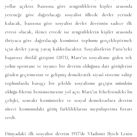
yollar açıktır. Bazısına göre zenginliklerin kişiler arasında
yeteneğe göre dağıtılacağı sosyalist ülkede devlet yerinde
kalacak, bazısına göre sosyalist devlet devrimin sadece ilk
evresi olacak, ikinci evrede ise zenginliklerin kişiler arasında
ihtiyaca göre dağıtılacağı komünist toplumu gerçekleştirmek
için devlet yavaş yavaş kaldırılacaktır. Sosyalistlerin Paris’teki
başarısız ihtilâl girişimi (1871), Marx’ın sosyalizme giden tek
yolun spontane ve isyancı bir devrim olduğuna dair görüşlerini
gözden geçirmesine ve gelişmiş demokratik siyasî sisteme sahip
toplumlarda barışçı bir şekilde sosyalizme geçişin mümkün
olduğu fikrini benimsemesine yol açtı. Marx’ın felsefesindeki bu
çelişki, sonraki komünistler ve sosyal demokratlara devrim
süreci konusundaki görüş farklılıklarını meşrulaştırma fırsatı
verdi.
Dünyadaki ilk sosyalist devrim 1917’de Vladimir Ilyich Lenin