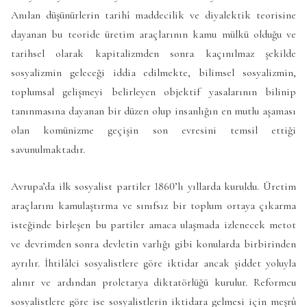
Anılan düşünürlerin tarihî maddecilik ve diyalektik teorisine
dayanan bu teoride üretim araçlarının kamu mülkü olduğu ve
tarihsel olarak kapitalizmden sonra kaçınılmaz şekilde
sosyalizmin geleceği iddia edilmekte, bilimsel sosyalizmin,
toplumsal gelişmeyi belirleyen objektif yasalarının bilinip
tanınmasına dayanan bir düzen olup insanlığın en mutlu aşaması
olan komünizme geçişin son evresini temsil ettiği
savunulmaktadır.
Avrupa’da ilk sosyalist partiler 1860’lı yıllarda kuruldu. Üretim
araçlarını kamulaştırma ve sınıfsız bir toplum ortaya çıkarma
isteğinde birleşen bu partiler amaca ulaşmada izlenecek metot
ve devrimden sonra devletin varlığı gibi konularda birbirinden
ayrılır. İhtilâlci sosyalistlere göre iktidar ancak şiddet yoluyla
alınır ve ardından proletarya diktatörlüğü kurulur. Reformcu
sosyalistlere göre ise sosyalistlerin iktidara gelmesi için meşrû