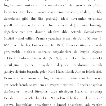
İngiliz sosyalizmi ekonomik sorunlara yönelen pratik bir çözüm
karakteri taşırken Fransız sosyalizmi hürriyet, adalet, eşitlik,
demokrasi gibi ihtilâlin getirdiği ideal kavramlar etrafında
şekillendi; sanayileşme ve hızlı sosyal değişmenin bozduğu
değerlere yeniden dönme idealini dile getirdi. Sosyalizmin
öncüsü kabul edilen Fransız yazarları Henri de Saint Simon (ö.
1825) ve Charles Fourier’nin (ö. 1837) fikirleri ütopik olarak
görülmekle birlikte sonraki sosyalistleri de büyük ölçüde
etkiledi. Robert Owen de (ö. 1858) bu fikrin İngiltere’deki
öncülüğünü yaptı. Sosyalist düşünce tarihinin önemli
şahsiyetlerinin başında gelen Karl Marx klasik Alman felsefesini,
Fransız sosyalizmini ve İngiliz siyasal düşüncesini bir araya
getirerek kendi sosyalizm anlayışını oluşturdu. Önceki sosyalist
düşünceleri hayalci (ütopist) diye niteleyen Marx’ın, arkadaşı
Friedrich Engels’le birlikte “Hegel’in felsefesini düzelterek”
ortaya koydukları sosyalizme bilimsel sosyalizm adı verilir.