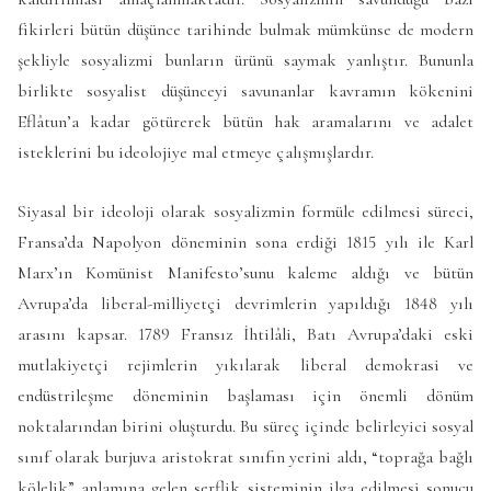
fikirleri bütün düşünce tarihinde bulmak mümkünse de modern
şekliyle sosyalizmi bunların ürünü saymak yanlıştır. Bununla
birlikte sosyalist düşünceyi savunanlar kavramın kökenini
Eflâtun’a kadar götürerek bütün hak aramalarını ve adalet
isteklerini bu ideolojiye mal etmeye çalışmışlardır.
Siyasal bir ideoloji olarak sosyalizmin formüle edilmesi süreci,
Fransa’da Napolyon döneminin sona erdiği 1815 yılı ile Karl
Marx’ın
Komünist Manifesto
’sunu kaleme aldığı ve bütün
Avrupa’da liberal-milliyetçi devrimlerin yapıldığı 1848 yılı
arasını kapsar. 1789 Fransız İhtilâli, Batı Avrupa’daki eski
mutlakiyetçi rejimlerin yıkılarak liberal demokrasi ve
endüstrileşme döneminin başlaması için önemli dönüm
noktalarından birini oluşturdu. Bu süreç içinde belirleyici sosyal
sınıf olarak burjuva aristokrat sınıfın yerini aldı, “toprağa bağlı
kölelik” anlamına gelen serflik sisteminin ilga edilmesi sonucu