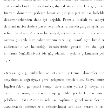
çok sayıda köylü fabrikalarda çalışmak üzere şehirlere göç etti.
Bu yeni dönemde işçilerin hayat ve çalışma şartları ise kölelik
dönemindekinden daha iyi değildi. Fransız İhtilâli ve sanayi
devrimi neticesinde siyaset ve endüstri alanında gerçekleştirilen
reformlar Avrupa’da yeni bir sosyal, siyasal ve ekonomik sistem
ortaya çıkardı. Kapitalist üretim tarzı işçi sınıfı için bir dizi
adaletsizlik ve haksızlığı beraberinde getirdi; bu da işçi
sınıfının örgütlü siyasî bir güç olarak meydana çıkmasına yol
açtı.
Ortaya çıkış, yükseliş ve etkisini yitirme dönemlerinde
sosyalizmin coğrafyaya göre gelişmesi farklı oldu. Sosyalizmin
İngiltere’deki gelişmesi sanayi devriminin yarattığı sosyal ve
ekonomik sonuçlara dayalı olup genelde işçi kitlelerine göre
şekillendi. Kıta Avrupası’nda ise toplumun genel meselelerine
uygulanacak düşüncelerin geliştirilmesi şeklinde ortaya çıktı.