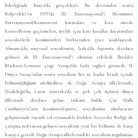
liderliğinde Rusya’da gerçekleşti. Bu devrimden sonra
Bolşevikler’in 1919’da III. Enternasyonal’i (Komünist
Enternasyonal/Komintern) kurmaları ve kısa sürede
kontrollerine geçirmeleri, üyelik için katı kurallar dayatmaları
sosyalistlerle komünistleri birbirinden iyice uzaklaştırdı.
Almanya’da nasyonal sosyalizmin, İtalya’da faşizmin iktidara
gelmesi de III. Enternasyonal’i olumsuz etkiledi. İhtilâlci
Marksist-Leninist çizgi Avrupa’da fazla rağbet görmedi. II.
Dünya Savaşı’ndan sonra sosyalizm her ne kadar kendi içinde
bölünmüşlüğünü sürdürdüyse de Doğu Avrupa ülkelerinde,
Uzakdoğu’da, Latin Amerika’da ve pek çok üçüncü dünya
ülkesinde iktidara gelme imkânı buldu. Çin Halk
Cumhuriyeti’nin komünistleşmesi, sosyalizmin uluslararası
gelişmesinde önemli rol oynamakla birlikte Sovyetler Birliği ile
çatışma noktasına gelmesi sosyalizmi yeni bir bölünme ile karşı
karşıya getirdi. Doğu Avrupa ülkelerindeki sosyalizm uygulaması