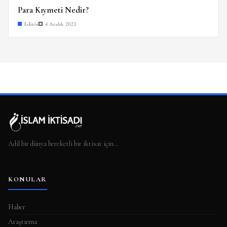
Para Kıymeti Nedir?
Editör
4 Aralık 2023
Adil bir dünya bereketli bir iktisat için…
KONULAR
Haber
Araştırma