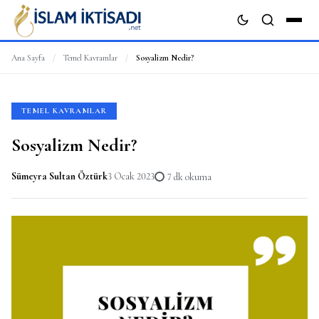
Ana Sayfa
/
Temel Kavramlar
/
Sosyalizm Nedir?
ARA
TEMEL KAVRAMLAR
Sosyalizm Nedir?
Sümeyra Sultan Öztürk
3 Ocak 2023
7 dk okuma