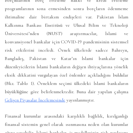
borçlularının borç erteleme hakkı ve kredi erteleme
programlarının sona ermesinden sonra borçların ödenmeme
ihtimaline dair birtakım endişeleri var. Pakistan İslam
Kalkınma Bankası Enstitüsü ve Ulusal Bilim ve Teknoloji
Üniversitesi’nden (NUST) araştırmacılar, İslami ve
konvansiyonel bankalar için COVID-19 pandemisinin sistemsel
risk etkilerini inceledi. Örnek ülkelerde sadece Bahreyn,
Bangladeş, Pakistan ve Katar’ın İslami bankalar için
düzenleyicilerin İslami bankaların değişen ihtiyaçlarına yönelik
eksik dikkatini vurgulayan özel önlemler açıkladığını buldular
(Bkz. Tablo 1). Örneklem seçimi ülkedeki İslami bankaların
büyüklüğüne göre belirlenmektedir. Buna dair yapılan çalışma
Gelişen Piyasalar İncelemesinde
yayınlanmıştır.
Finansal kurumlar arasındaki karşılıklı bağlılık, kırılganlığı
finansal sistemin genel olarak ısınmasına neden olan kurumlar
ağına yayabilir. İslami bankalar, iş modellerinin risk paylaşımı