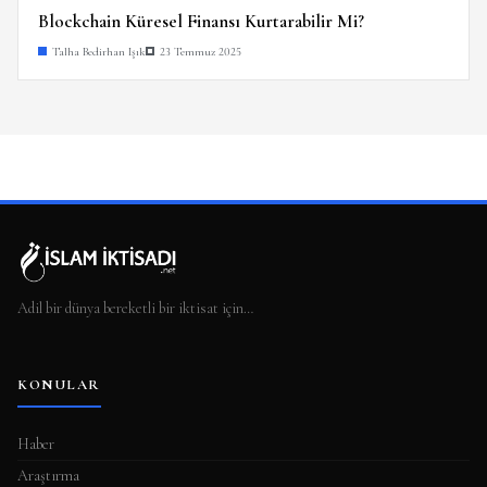
Blockchain Küresel Finansı Kurtarabilir Mi?
Talha Bedirhan Işık
23 Temmuz 2025
Adil bir dünya bereketli bir iktisat için…
KONULAR
Haber
Araştırma