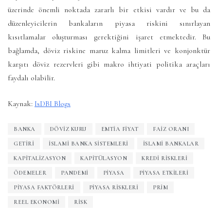
üzerinde önemli noktada zararlı bir etkisi vardır ve bu da
düzenleyicilerin bankaların piyasa riskini sınırlayan
kısıtlamalar oluşturması gerektiğini işaret etmektedir. Bu
bağlamda, döviz riskine maruz kalma limitleri ve konjonktür
karşıtı döviz rezervleri gibi makro ihtiyati politika araçları
faydalı olabilir.
Kaynak:
IsDBI Blogs
BANKA
DÖVIZ KURU
EMTIA FIYAT
FAIZ ORANI
GETIRI
ISLAMI BANKA SISTEMLERI
İSLAMI BANKALAR
KAPITALIZASYON
KAPITÜLASYON
KREDI RISKLERI
ÖDEMELER
PANDEMI
PIYASA
PIYASA ETKILERI
PIYASA FAKTÖRLERI
PIYASA RISKLERI
PRIM
REEL EKONOMI
RISK