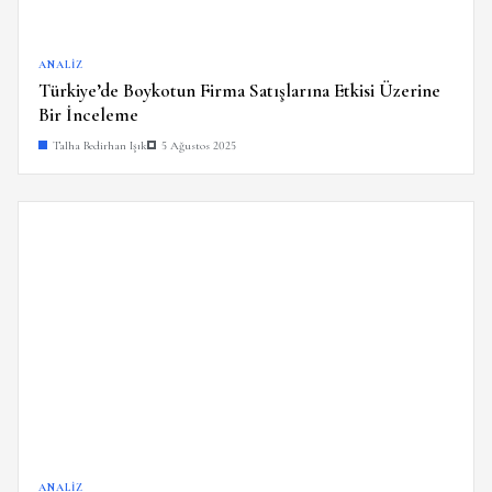
ANALIZ
Türkiye’de Boykotun Firma Satışlarına Etkisi Üzerine
Bir İnceleme
Talha Bedirhan Işık
5 Ağustos 2025
ANALIZ