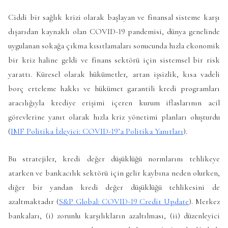
Ciddi bir sağlık krizi olarak başlayan ve finansal sisteme karşı
dışarıdan kaynaklı olan COVID-19 pandemisi, dünya genelinde
uygulanan sokağa çıkma kısıtlamaları sonucunda hızla ekonomik
bir kriz haline geldi ve finans sektörü için sistemsel bir risk
yarattı. Küresel olarak hükümetler, artan işsizlik, kısa vadeli
borç erteleme hakkı ve hükümet garantili kredi programları
aracılığıyla krediye erişimi içeren kurum iflaslarının acil
görevlerine yanıt olarak hızla kriz yönetimi planları oluşturdu
(
IMF Politika İzleyici: COVID-19’a Politika Yanıtları
).
Bu stratejiler, kredi değer düşüklüğü normlarını tehlikeye
atarken ve bankacılık sektörü için gelir kaybına neden olurken,
diğer bir yandan kredi değer düşüklüğü tehlikesini de
azaltmaktadır (
S&P Global: COVID-19 Credit Update
). Merkez
bankaları, (i) zorunlu karşılıkların azaltılması, (ii) düzenleyici