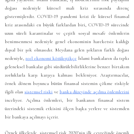
doğası nedeniyle küresel mali kriz sırasında direnç
göstermişlerdir. COVID-19 pandemi krizi ile küresel finansal
kriz arasındaki en büyük farklardan biri, COVID-19 sürecinde
uzun süreli karantinalar ve çeşitli sosyal mesafe önlemlerin
benimsenmesi nedeniyle genel ekonominin hareketsiz kaldığı
dışsal bir şok olmasıdır. Meydana gelen şokların farklı doğası
nedeniyle,
reel ekonomi kötüleştikçe
İslami bankaların da tıpkı
geleneksel bankalar gibi sürdürülebilirliklerine benzer birtakım
zorluklarla karşı karşıya kalması bekleniyor. Araştırmacılar,
örnek dönem boyunca bütün finansal sistemin çökme riskiyle
ilgili olan
sistemsel riski
ve
banka düzeyinde açılma önlemlerini
inceliyor. Açılma önlemleri, bir bankanın finansal sistem
üzerindeki sistemik etkisini ölçen başka yerlere ve sistemden
bir bankaya açılmayı içerir.
Örnek ülkelerde, sistemsel risk 2020’nin ilk çeyreğinde önemli