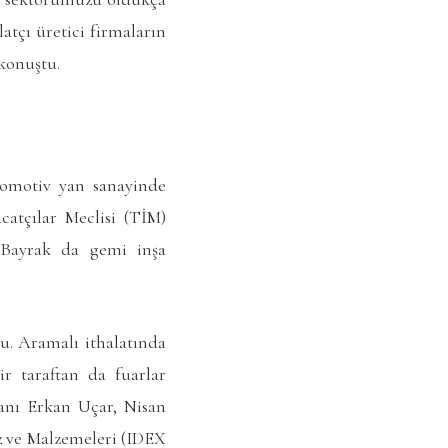
atçı üretici firmaların
 konuştu.
tomotiv yan sanayinde
catçılar Meclisi (TİM)
n Bayrak da gemi inşa
du. Aramalı ithalatında
ir taraftan da fuarlar
anı Erkan Uçar, Nisan
az ve Malzemeleri (IDEX