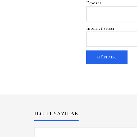
E-posta
*
İnternet sitesi
İLGILI YAZILAR