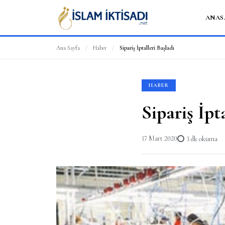
ANAS
Ana Sayfa
/
Haber
/
Sipariş İptalleri Başladı
HABER
Sipariş İpt
17 Mart 2020
3 dk okuma