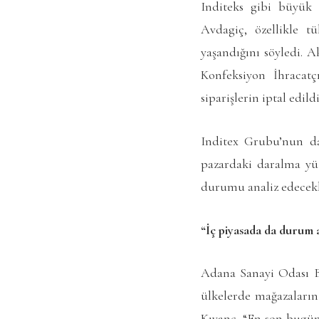
Inditeks gibi büyük g
Avdagiç, özellikle t
yaşandığını söyledi. 
Konfeksiyon İhracatç
siparişlerin iptal edil
Inditex Grubu’nun da 
pazardaki daralma yüz
durumu analiz edecekle
“İç piyasada da durum 
Adana Sanayi Odası B
ülkelerde mağazaların 
Kıvanç, “En son bugü