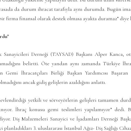
iyasada da durum ihracat tarafıyla aynı durumda. Bugün imal
içbir firma finansal olarak destek olmasa ayakta duramaz” diye
urdu”
ik Sanayicileri Derneği (TAYSAD) Başkanı Alper Kanca, o
nmadığını belirtti. Öte yandan aynı zamanda Türkiye İhra
n Gemi İhracatçıları Birliği Başkan Yardımcısı Başara
lmadığını ancak gidiş gelişlerin azaldığını anlattı.
revlendirdiği yetkili ve sörveyörlerin gelişleri tamamen dur
nıyor. İhraç konusu gemi teslimleri yapılamıyor” dedi. B
iyor. Diş Malzemeleri Sanayici ve İşadamları Derneği Başk
i planladıkları 3. uluslararası İstanbul Ağız- Diş Sağlığı Cih