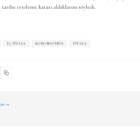
r tarihe erteleme kararı aldıklarını söyledi.
IÇ PIYASA
KORONAVIRÜS
PIYASA
 gör →