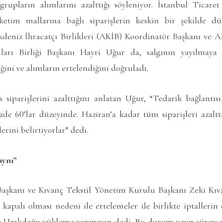
rupların alımlarını azalttığı söyleniyor. İstanbul Ticar
üketim mallarına bağlı siparişlerin keskin bir şekilde dü
Akdeniz İhracatçı Birlikleri (AKİB) Koordinatör Başkanı ve 
ıları Birliği Başkanı Hayri Uğur da, salgının yayılmaya b
diğini ve alımların ertelendiğini doğruladı.
siparişlerini azalttığını anlatan Uğur, “Tedarik bağlantısı 
de 60’lar düzeyinde. Haziran’a kadar tüm siparişleri azalttı
rini belirtiyorlar” dedi.
aynı”
aşkanı ve Kıvanç Tekstil Yönetim Kurulu Başkanı Zeki Kıva
kapalı olması nedeni ile ertelemeler ile birlikte iptallerin 
n Uzakdoğu yükleme yapmayın dedi. Bu durum uzun sürers