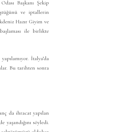
et Odası Başkanı Şekip
ştüğünü ve iptallerin
Akdeniz Hazır Giyim ve
aşlaması ile birlikte
yapılamıyor. İtalya’da
lar. Bu tarihten sonra
nç da ihracat yapılan
de yaşandığını söyledi.
e sektörümüzü oldukça