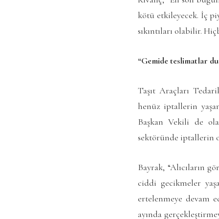
kötü etkileyecek. İç p
sıkıntıları olabilir. H
“Gemide teslimatlar d
Taşıt Araçları Tedar
henüz iptallerin yaşa
Başkan Vekili de ola
sektöründe iptallerin o
Bayrak, “Alıcıların gö
ciddi gecikmeler yaşa
ertelenmeye devam ed
ayında gerçekleştirmey