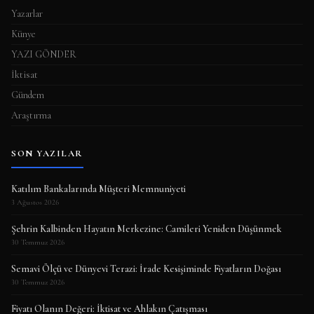
Yazarlar
Künye
YAZI GÖNDER
İktisat
Gündem
Araştırma
SON YAZILAR
Katılım Bankalarında Müşteri Memnuniyeti
3 Ağustos 2026
Şehrin Kalbinden Hayatın Merkezine: Camileri Yeniden Düşünmek
30 Temmuz 2026
Semavi Ölçü ve Dünyevi Terazi: İrade Kesişiminde Fiyatların Doğası
30 Temmuz 2026
Fiyatı Olanın Değeri: İktisat ve Ahlakın Çatışması