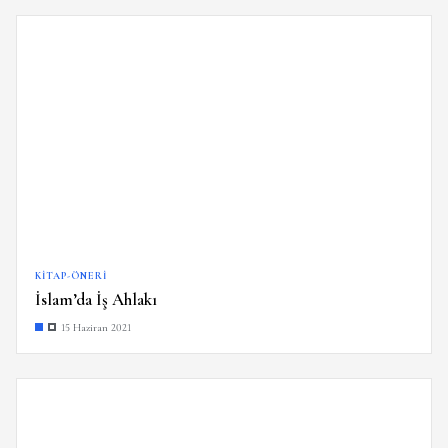
KITAP-ÖNERI
İslam’da İş Ahlakı
15 Haziran 2021