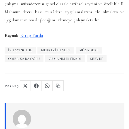
çalışma, müsâderenin genel olarak tarihsel seyrini ve özellikle II.
Mahmut devri bazı müsâdere uygulamalarını ele almakta ve
uygulamanın nasıl işlediğini izlemeye çalışmaktadır.
Kaynak:
Kitap Yurdu
IZ YAYINCILIK
MERKEZI DEVLET
MÜSADERE
ÖMER KARAOĞLU
OSMANLI IKTISADI
SERVET
PAYLAŞ