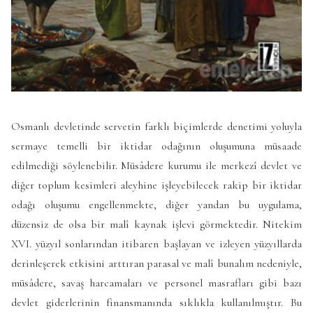
Osmanlı devletinde servetin farklı biçimlerde denetimi yoluyla
sermaye temelli bir iktidar odağının oluşumuna müsaade
edilmediği söylenebilir. Müsâdere kurumu ile merkezî devlet ve
diğer toplum kesimleri aleyhine işleyebilecek rakip bir iktidar
odağı oluşumu engellenmekte, diğer yandan bu uygulama,
düzensiz de olsa bir malî kaynak işlevi görmektedir. Nitekim
XVI. yüzyıl sonlarından itibaren başlayan ve izleyen yüzyıllarda
derinleşerek etkisini arttıran parasal ve malî bunalım nedeniyle,
müsâdere, savaş harcamaları ve personel masrafları gibi bazı
devlet giderlerinin finansmanında sıklıkla kullanılmıştır. Bu