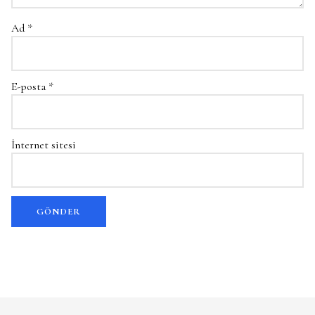
Ad
*
E-posta
*
İnternet sitesi