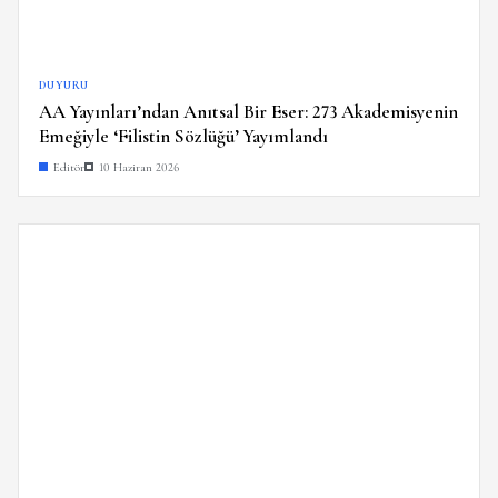
DUYURU
AA Yayınları’ndan Anıtsal Bir Eser: 273 Akademisyenin
Emeğiyle ‘Filistin Sözlüğü’ Yayımlandı
Editör
10 Haziran 2026