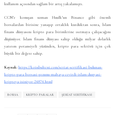
kullanım açısından sağlam bir artış yakalamıştı.
CCN’e konuşan uzman Huulk’un Binance gibi önemli
borsalardan birisine yanaşıp ortaklık kurduktan sonra, İslam
finans dünyasını kripto para birimlerine ısıtmaya çalışacağını
düşünüyor. İslam finans dünyası sahip olduğu milyar dolarlık
yatırım potansiyeli yüzünden, kripto para sektörü için çok
büyük bir değere sahip.
Kaynak:
https://koinbulteni.com/seriat-sertifikasi-bulunan-
kripto-para-borsasi-gozunu-maltaya-cevirdi-islam-dunyasi-
kriptoya-isiniyor-24874.html
BORSA
KRIPTO PARALAR
ŞERIAT SERTIFIKASI