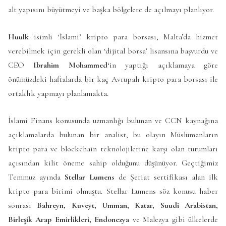
alt yapısını büyütmeyi ve başka bölgelere de açılmayı planlıyor.
Huulk
isimli ‘İslami’ kripto para borsası, Malta’da hizmet
verebilmek için gerekli olan ‘dijital borsa’ lisansına başvurdu ve
CEO
Ibrahim Mohammed
‘in yaptığı açıklamaya göre
önümüzdeki haftalarda bir kaç Avrupalı kripto para borsası ile
ortaklık yapmayı planlamakta.
İslami Finans konusunda uzmanlığı bulunan ve CCN kaynağına
açıklamalarda bulunan bir analist, bu olayın Müslümanların
kripto para ve blockchain teknolojilerine karşı olan tutumları
açısından kilit öneme sahip olduğunu düşünüyor. Geçtiğimiz
Temmuz ayında
Stellar Lumens
de Şeriat sertifikası alan ilk
kripto para birimi olmuştu. Stellar Lumens söz konusu haber
sonrası
Bahreyn, Kuveyt, Umman, Katar, Suudi Arabistan,
Birleşik Arap Emirlikleri, Endonezya
ve Malezya gibi ülkelerde