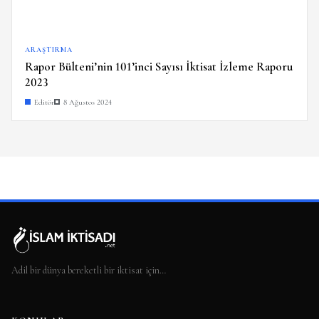
ARAŞTIRMA
Rapor Bülteni’nin 101’inci Sayısı İktisat İzleme Raporu
2023
Editör
8 Ağustos 2024
Adil bir dünya bereketli bir iktisat için…