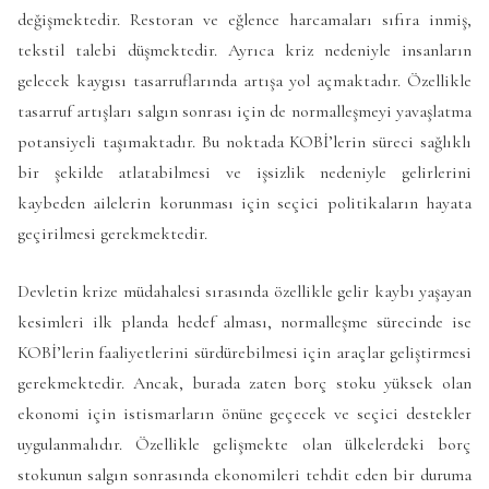
değişmektedir. Restoran ve eğlence harcamaları sıfıra inmiş,
tekstil talebi düşmektedir. Ayrıca kriz nedeniyle insanların
gelecek kaygısı tasarruflarında artışa yol açmaktadır. Özellikle
tasarruf artışları salgın sonrası için de normalleşmeyi yavaşlatma
potansiyeli taşımaktadır. Bu noktada KOBİ’lerin süreci sağlıklı
bir şekilde atlatabilmesi ve işsizlik nedeniyle gelirlerini
kaybeden ailelerin korunması için seçici politikaların hayata
geçirilmesi gerekmektedir.
Devletin krize müdahalesi sırasında özellikle gelir kaybı yaşayan
kesimleri ilk planda hedef alması, normalleşme sürecinde ise
KOBİ’lerin faaliyetlerini sürdürebilmesi için araçlar geliştirmesi
gerekmektedir. Ancak, burada zaten borç stoku yüksek olan
ekonomi için istismarların önüne geçecek ve seçici destekler
uygulanmalıdır. Özellikle gelişmekte olan ülkelerdeki borç
stokunun salgın sonrasında ekonomileri tehdit eden bir duruma