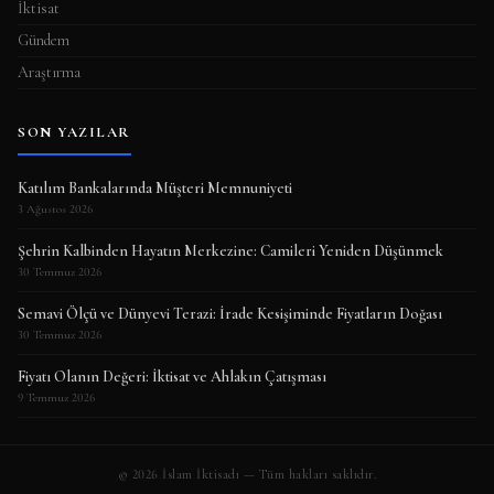
İktisat
Gündem
Araştırma
SON YAZILAR
Katılım Bankalarında Müşteri Memnuniyeti
3 Ağustos 2026
Şehrin Kalbinden Hayatın Merkezine: Camileri Yeniden Düşünmek
30 Temmuz 2026
Semavi Ölçü ve Dünyevi Terazi: İrade Kesişiminde Fiyatların Doğası
30 Temmuz 2026
Fiyatı Olanın Değeri: İktisat ve Ahlakın Çatışması
9 Temmuz 2026
© 2026 İslam İktisadı — Tüm hakları saklıdır.