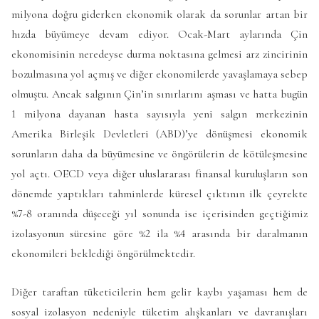
milyona doğru giderken ekonomik olarak da sorunlar artan bir
hızda büyümeye devam ediyor. Ocak-Mart aylarında Çin
ekonomisinin neredeyse durma noktasına gelmesi arz zincirinin
bozulmasına yol açmış ve diğer ekonomilerde yavaşlamaya sebep
olmuştu. Ancak salgının Çin’in sınırlarını aşması ve hatta bugün
1 milyona dayanan hasta sayısıyla yeni salgın merkezinin
Amerika Birleşik Devletleri (ABD)’ye dönüşmesi ekonomik
sorunların daha da büyümesine ve öngörülerin de kötüleşmesine
yol açtı. OECD veya diğer uluslararası finansal kuruluşların son
dönemde yaptıkları tahminlerde küresel çıktının ilk çeyrekte
%7-8 oranında düşeceği yıl sonunda ise içerisinden geçtiğimiz
izolasyonun süresine göre %2 ila %4 arasında bir daralmanın
ekonomileri beklediği öngörülmektedir.
Diğer taraftan tüketicilerin hem gelir kaybı yaşaması hem de
sosyal izolasyon nedeniyle tüketim alışkanları ve davranışları