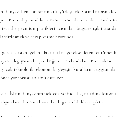
lam dünyası hem bu sorunlarla yüzleşmek, sorunları aşmak 
yor. Bu iradeyi muhkem tutma istidadı ise sadece tarihi 
hi tecrübe geçmişin pratikleri açısından bugüne ışık tutsa d
la yüzleşmek ve cevap vermek zorunda.
r gerek dıştan gelen dayatmalar gerekse içten çürümen
hayatı değiştirmek gerektiğinin farkındalar. Bu noktad
ş, çok teknolojik, ekonomik işleyişin kurallarına uygun olar
 öneriyor sorusu anlamlı duruyor.
zere İslam dünyasının pek çok yerinde başarı adına kutsan
 çalışmaların bu temel sorudan bigane oldukları açıktır.