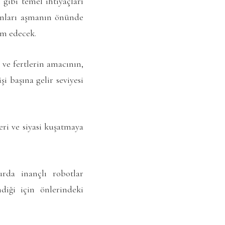
 gibi temel ihtiyaçları
runları aşmanın önünde
am edecek.
e fertlerin amacının,
şi başına gelir seviyesi
ri ve siyasi kuşatmaya
rda inançlı robotlar
diği için önlerindeki