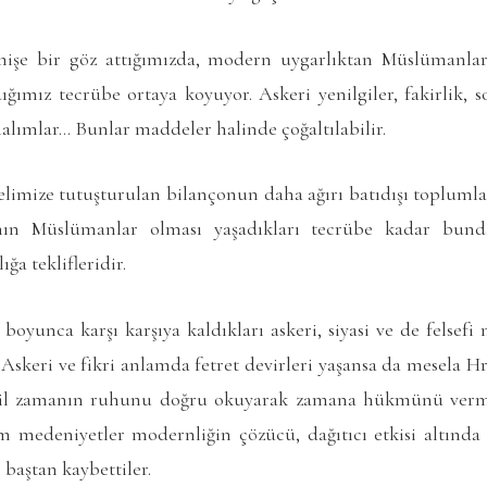
çmişe bir göz attığımızda, modern uygarlıktan Müslümanla
ğımız tecrübe ortaya koyuyor. Askeri yenilgiler, fakirlik, so
nalımlar… Bunlar maddeler halinde çoğaltılabilir.
 elimize tutuşturulan bilançonun daha ağırı batıdışı toplumlar
ın Müslümanlar olması yaşadıkları tecrübe kadar bun
ğa teklifleridir.
boyunca karşı karşıya kaldıkları askeri, siyasi ve de felse
. Askeri ve fikri anlamda fetret devirleri yaşansa da mesela Hr
ğil zamanın ruhunu doğru okuyarak zamana hükmünü verme
 medeniyetler modernliğin çözücü, dağıtıcı etkisi altında t
baştan kaybettiler.