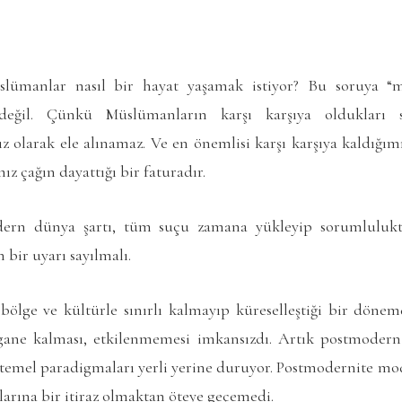
ümanlar nasıl bir hayat yaşamak istiyor? Bu soruya “m
değil. Çünkü Müslümanların karşı karşıya oldukları s
z olarak ele alınamaz. Ve en önemlisi karşı karşıya kaldığ
z çağın dayattığı bir faturadır.
ern dünya şartı, tüm suçu zamana yükleyip sorumlulukta
 bir uyarı sayılmalı.
 bölge ve kültürle sınırlı kalmayıp küreselleştiği bir döne
ane kalması, etkilenmemesi imkansızdı. Artık postmodern
temel paradigmaları yerli yerine duruyor. Postmodernite m
çlarına bir itiraz olmaktan öteye geçemedi.