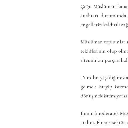
Çoğu Müslüman kanaa
anahtarı durumunda…
engellerin kaldırılacağ
Müslüman toplumların 
tekliflerinin olup ol
sitemin bir parçası h
Tüm bu yaşadığımız an
gelmek isteyip istem
dönüşmek istemiyorsak
Ilımlı (moderate) Müs
atalım. Finans sektör