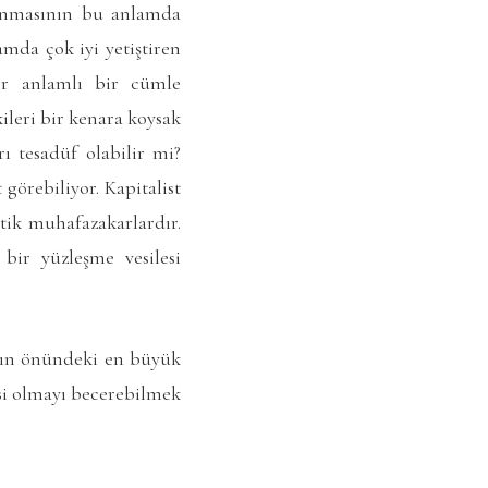
ılanmasının bu anlamda
mda çok iyi yetiştiren
ir anlamlı bir cümle
ileri bir kenara koysak
 tesadüf olabilir mi?
görebiliyor. Kapitalist
ik muhafazakarlardır.
bir yüzleşme vesilesi
nın önündeki en büyük
isi olmayı becerebilmek