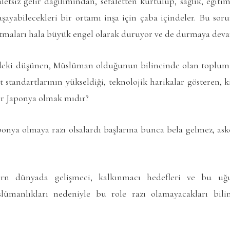
tsiz gelir dağılımından, sefaletten kurtulup, sağlık, eğitim
yaşayabilecekleri bir ortamı inşa için çaba içindeler. Bu so
tmaları hala büyük engel olarak duruyor ve de durmaya dev
eki düşünen, Müslüman olduğunun bilincinde olan toplum v
t standartlarının yükseldiği, teknolojik harikalar gösteren, ki
r Japonya olmak mıdır?
onya olmaya razı olsalardı başlarına bunca bela gelmez, aske
n dünyada gelişmeci, kalkınmacı hedefleri ve bu uğu
slümanlıkları nedeniyle bu role razı olamayacakları bilin