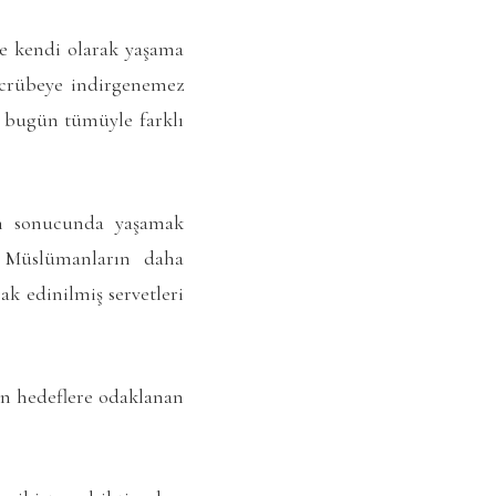
ve kendi olarak yaşama
tecrübeye indirgenemez
a bugün tümüyle farklı
in sonucunda yaşamak
a Müslümanların daha
ak edinilmiş servetleri
an hedeflere odaklanan