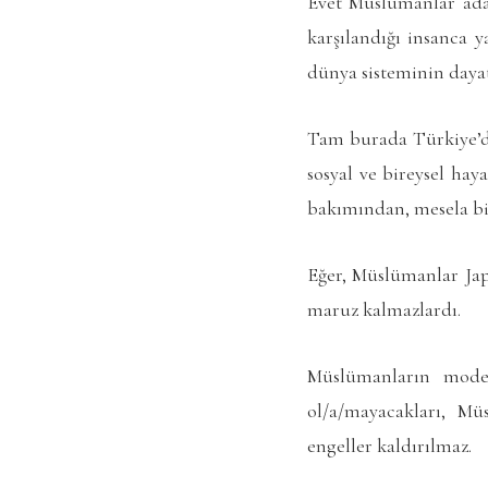
Evet Müslümanlar adale
karşılandığı insanca 
dünya sisteminin daya
Tam burada Türkiye’d
sosyal ve bireysel haya
bakımından, mesela bi
Eğer, Müslümanlar Jap
maruz kalmazlardı.
Müslümanların moder
ol/a/mayacakları, Mü
engeller kaldırılmaz.