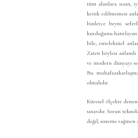
tüm alanlara sızan, i
kritik edilmemesi anl
binlerce beyni sefe
kurduğunu hatırlayan v
bile, entelektüel an
Zaten böylesi anlamlı 
ve modern dünyayı so
Bu muhafazakarlaşma 
olmalıdır.
Küresel ölçekte dene
sınavdır. Sorun teknol
değil, sisteme rağmen a