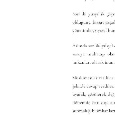
Son iki yüzyıllık ge
olduğunu bizzat yaşadı
yönetimler, siyasal bu
Aslında son iki yüzyıl
soruya muhatap olan
imkanları olarak insanlı
Müslümanlar tarihleri 
şekilde cevap verdiler
uyarak, çözülerek de
dönemde batı dışı tüm
sunmak gibi imkanları 