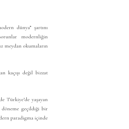
odern dünya” şartını
orunlar modernliğin
ımız meydan okumaların
n kaçışı değil bizzat
mde Türkiye’de yaşayan
 döneme geçildiği bir
odern paradigma içinde