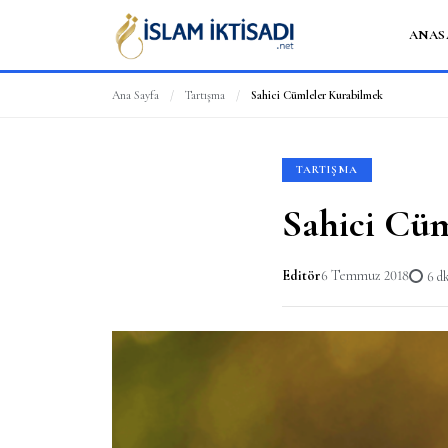
ANAS
Ana Sayfa
/
Tartışma
/
Sahici Cümleler Kurabilmek
TARTIŞMA
Sahici Cü
Editör
6 Temmuz 2018
6 d