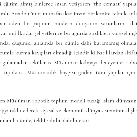
yi eğitim almış binlerce insan yetiştiren ‘the cemaat’ yap
amlı. Anadolu’nun muhafazakar insan birikimini teknik anla
rber eden bir yapının modern dünyanın sorunlarına da
ar mı? İktidar şehvetleri ve bu uğurda girdikleri küresel ilişk
lamda, düşünsel anlamda bir cümle dahi kuramamış olmaları
cümle kurma kaygıları olmadığı içindir ki Batılılardan iltifat 
rgulamadan seküler ve Müslüman kalmayı deneyenler robot
tipolojisi Müslümanlık kaygısı güden tüm yapılar için 
nen Müslüman robotik toplum modeli tuzağı İslam dünyası
ojiyi taklit ederek, siyasal ve ekonomik dünya sisteminin dişl
nlamlı cümle, teklif sahibi olabilmektir.