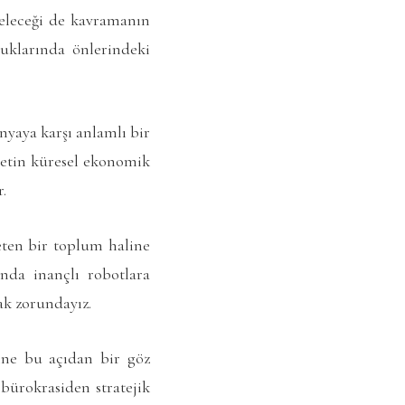
leceği de kavramanın
klarında önlerindeki
yaya karşı anlamlı bir
yetin küresel ekonomik
.
eten bir toplum haline
nda inançlı robotlara
ak zorundayız.
pine bu açıdan bir göz
bürokrasiden stratejik