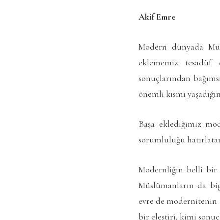
Akif Emre
Modern dünyada Müsl
eklememiz tesadüf 
sonuçlarından bağımsı
önemli kısmı yaşadığımı
Başa eklediğimiz mod
sorumluluğu hatırlatan
Modernliğin belli bir
Müslümanların da big
evre de modernitenin 
bir eleştiri, kimi sonu