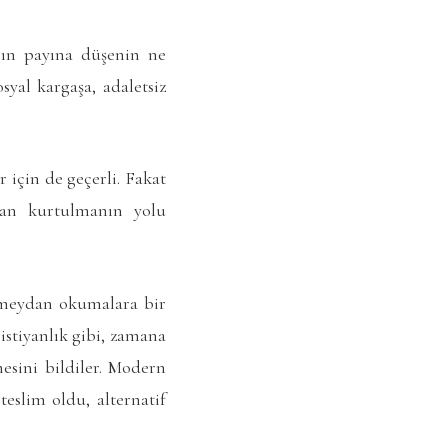
rın payına düşenin ne
syal kargaşa, adaletsiz
 için de geçerli. Fakat
dan kurtulmanın yolu
fi meydan okumalara bir
istiyanlık gibi, zamana
sini bildiler. Modern
eslim oldu, alternatif