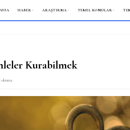
AYFA
HABER
ARAŞTIRMA
TEMEL KONULAR
TE
mleler Kurabilmek
k okuma