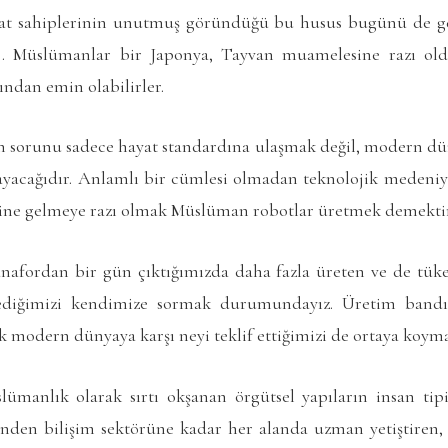
t sahiplerinin unutmuş göründüğü bu husus bugünü de ge
 Müslümanlar bir Japonya, Tayvan muamelesine razı oldu
ından emin olabilirler.
sorunu sadece hayat standardına ulaşmak değil, modern dün
mayacağıdır. Anlamlı bir cümlesi olmadan teknolojik medeni
aline gelmeye razı olmak Müslüman robotlar üretmek demektir
afordan bir gün çıktığımızda daha fazla üreten ve de tük
ediğimizi kendimize sormak durumundayız. Üretim bandı
 modern dünyaya karşı neyi teklif ettiğimizi de ortaya koym
lümanlık olarak sırtı okşanan örgütsel yapıların insan ti
ünden bilişim sektörüne kadar her alanda uzman yetiştiren, 