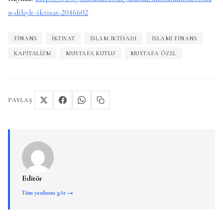
n-diliyle-iktisat-2046602
FINANS
İKTISAT
ISLAM IKTISADI
ISLAMI FINANS
KAPITALIZM
MUSTAFA KUTLU
MUSTAFA ÖZEL
PAYLAŞ
Editör
Tüm yazılarını gör →