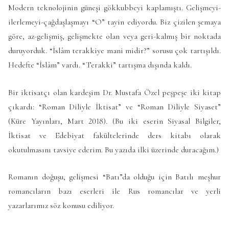
Modern teknolojinin güneşi gökkubbeyi kaplamıştı. Gelişmeyi-
ilerlemeyi-çağdaşlaşmayı “O” tayin ediyordu. Biz çizilen şemaya
göre, az-gelişmiş, gelişmekte olan veya geri-kalmış bir noktada
duruyorduk. “İslâm terakkiye mani midir?” sorusu çok tartışıldı.
Hedefte “İslâm” vardı. “Terakki” tartışma dışında kaldı.
Bir iktisatçı olan kardeşim Dr. Mustafa Özel peşpeşe iki kitap
çıkardı: “Roman Diliyle İktisat” ve “Roman Diliyle Siyaset”
(Küre Yayınları, Mart 2018). (Bu iki eserin Siyasal Bilgiler,
İktisat ve Edebiyat fakültelerinde ders kitabı olarak
okutulmasını tavsiye ederim. Bu yazıda ilki üzerinde duracağım.)
Romanın doğuşu, gelişmesi “Batı”da olduğu için Batılı meşhur
romancıların bazı eserleri ile Rus romancılar ve yerli
yazarlarımız söz konusu ediliyor.