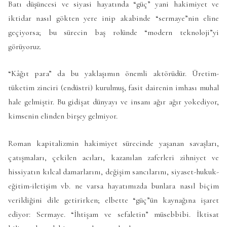
Batı düşüncesi ve siyasi hayatında “güç” yani hakimiyet ve
iktidar nasıl gökten yere inip akabinde “sermaye”nin eline
geçiyorsa; bu sürecin baş rolünde “modern teknoloji”yi
görüyoruz.
“Kâğıt para” da bu yaklaşımın önemli aktörüdür. Üretim-
tüketim zinciri (endüstri) kurulmuş, fasit dairenin imhası muhal
hale gelmiştir. Bu gidişat dünyayı ve insanı ağır ağır yokediyor,
kimsenin elinden birşey gelmiyor.
Roman kapitalizmin hakimiyet sürecinde yaşanan savaşları,
çatışmaları, çekilen acıları, kazanılan zaferleri zihniyet ve
hissiyatın kılcal damarlarını, değişim sancılarını, siyaset-hukuk-
eğitim-iletişim vb. ne varsa hayatımızda bunlara nasıl biçim
verildiğini dile getirirken; elbette “güç”ün kaynağına işaret
ediyor: Sermaye. “İhtişam ve sefaletin” müsebbibi. İktisat