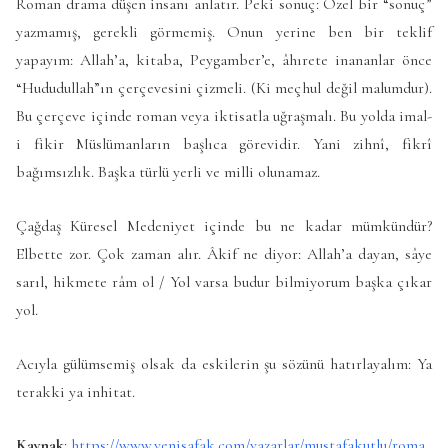
Roman drama düşen insanı anlatır. Peki sonuç: Özel bir “sonuç”
yazmamış, gerekli görmemiş. Onun yerine ben bir teklif
yapayım: Allah’a, kitaba, Peygamber’e, âhırete inananlar önce
“Hududullah”ın çerçevesini çizmeli. (Ki meçhul değil malumdur).
Bu çerçeve içinde roman veya iktisatla uğraşmalı. Bu yolda imal-
i fikir Müslümanların başlıca görevidir. Yani zihnî, fikrî
bağımsızlık. Başka türlü yerli ve milli olunamaz.
Çağdaş Küresel Medeniyet içinde bu ne kadar mümkündür?
Elbette zor. Çok zaman alır. Âkif ne diyor: Allah’a dayan, sâye
sarıl, hikmete râm ol / Yol varsa budur bilmiyorum başka çıkar
yol.
Acıyla gülümsemiş olsak da eskilerin şu sözünü hatırlayalım: Ya
terakki ya inhitat.
Kaynak
:
https://www.yenisafak.com/yazarlar/mustafakutlu/roma