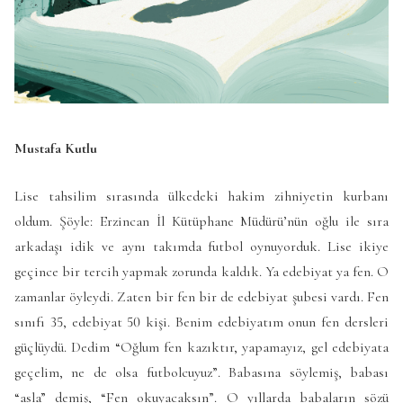
Mustafa Kutlu
Lise tahsilim sırasında ülkedeki hakim zihniyetin kurbanı
oldum. Şöyle: Erzincan İl Kütüphane Müdürü’nün oğlu ile sıra
arkadaşı idik ve aynı takımda futbol oynuyorduk. Lise ikiye
geçince bir tercih yapmak zorunda kaldık. Ya edebiyat ya fen. O
zamanlar öyleydi. Zaten bir fen bir de edebiyat şubesi vardı. Fen
sınıfı 35, edebiyat 50 kişi. Benim edebiyatım onun fen dersleri
güçlüydü. Dedim “Oğlum fen kazıktır, yapamayız, gel edebiyata
geçelim, ne de olsa futbolcuyuz”. Babasına söylemiş, babası
“asla” demiş, “Fen okuyacaksın”. O yıllarda babaların sözü