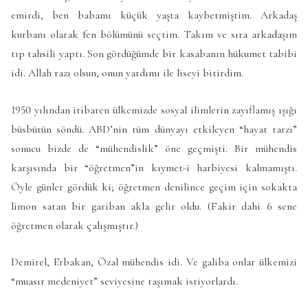
emirdi, ben babamı küçük yaşta kaybetmiştim. Arkadaş
kurbanı olarak fen bölümünü seçtim. Takım ve sıra arkadaşım
tıp tahsili yaptı. Son gördüğümde bir kasabanın hükumet tabibi
idi. Allah razı olsun, onun yardımı ile liseyi bitirdim.
1950 yılından itibaren ülkemizde sosyal ilimlerin zayıflamış ışığı
büsbütün söndü. ABD’nin tüm dünyayı etkileyen “hayat tarzı”
sonucu bizde de “mühendislik” öne geçmişti. Bir mühendis
karşısında bir “öğretmen”in kıymet-i harbiyesi kalmamıştı.
Öyle günler gördük ki; öğretmen denilince geçim için sokakta
limon satan bir gariban akla gelir oldu. (Fakir dahi 6 sene
öğretmen olarak çalışmıştır.)
Demirel, Erbakan, Özal mühendis idi. Ve galiba onlar ülkemizi
“muasır medeniyet” seviyesine taşımak istiyorlardı.