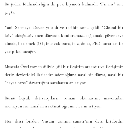
Bu şudur: Mühendisliğin de pek kıymeti kalmadı. “Finans” öne
geçti.
Yani: Sermaye. Duvar yıkıldı ve tarihin sonu geldi. “Global bir
köy” olduğu söylenen dünyada konforumuzu sağlamak, güvenceye
almak, ilerlemek (!) için sıcak para, faiz, dolar, FED kararları ile
yatıp-kalkacağız.
Mustafa Özel roman diliyle (dil bir ileşitim aracıdır ve iletişimin
derin devletidir) iktisadın âdemoğluna nasıl bir dünya, nasıl bir
“hayat tarzı” dayattığını sarahaten anlatıyor.
Burnu büyük iktisatçıların roman okumasını, maveradan
inemeyen romancıların iktisat öğrenmelerini istiyor.
Her ikisi birden “insanı tanıma sanatı”nın ders kitabıdır.