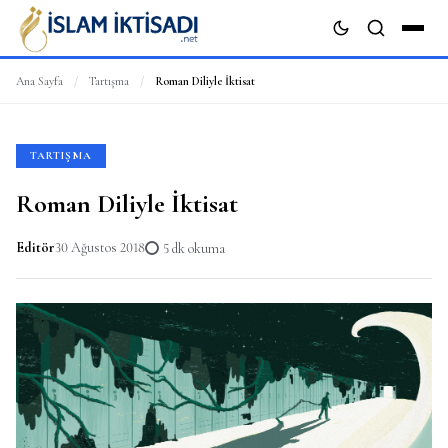
Ana Sayfa
/
Tartışma
/
Roman Diliyle İktisat
ARA
TARTIŞMA
Roman Diliyle İktisat
Editör
30 Ağustos 2018
5 dk okuma