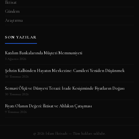
İktisat
Gündem
Araştırma
SON YAZILAR
Katılım Bankalarında Müşteri Memnuniyeti
3 Ağustos 2026
Şehrin Kalbinden Hayatın Merkezine: Camileri Yeniden Düşünmek
30 Temmuz 2026
Semavi Ölçü ve Dünyevi Terazi: İrade Kesişiminde Fiyatların Doğası
30 Temmuz 2026
Fiyatı Olanın Değeri: İktisat ve Ahlakın Çatışması
9 Temmuz 2026
© 2026 İslam İktisadı — Tüm hakları saklıdır.