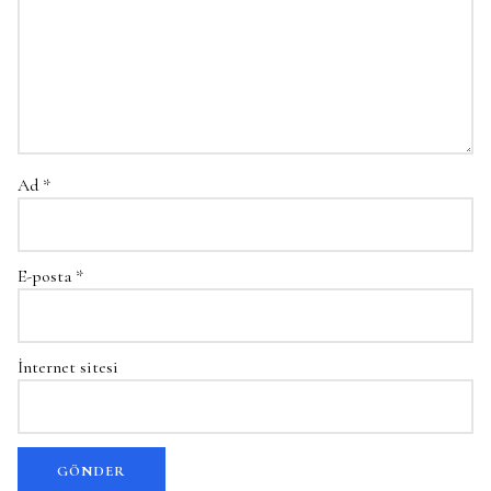
Ad
*
E-posta
*
İnternet sitesi