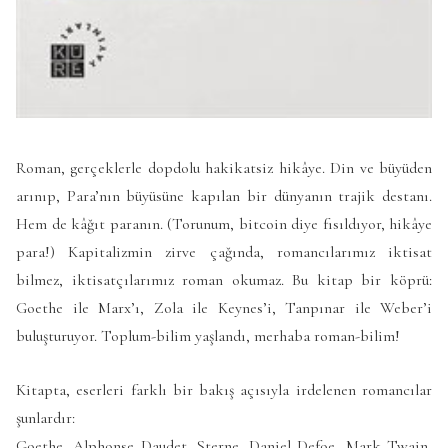
Roman, gerçeklerle dopdolu hakikatsiz hikâye. Din ve büyüden
arınıp, Para’nın büyüsüne kapılan bir dünyanın trajik destanı.
Hem de kâğıt paranın. (Torunum, bitcoin diye fısıldıyor, hikâye
para!) Kapitalizmin zirve çağında, romancılarımız iktisat
bilmez, iktisatçılarımız roman okumaz. Bu kitap bir köprü:
Goethe ile Marx’ı, Zola ile Keynes’i, Tanpınar ile Weber’i
buluşturuyor. Toplum-bilim yaşlandı, merhaba roman-bilim!
Kitapta, eserleri farklı bir bakış açısıyla irdelenen romancılar
şunlardır:
Goethe, Alphonse Daudet, Sterne, Daniel Defoe, Mark Twain,