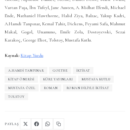
Vartan Paşa, İbn Tufeyl, Jane Austen, A. Midhat Efendi, Michael
Ende, Nathaniel Hawthorne, Halid Ziya, Balzac, Yakup Kadri,
A.Hamdi Tanpınar, Kemal Tahir, Dickens, Peyami Safa, Mahmut
Makal, Gogol, Unamuno, Emile Zola, Dostoyevski, Sezai
Karakoç, George Eliot, Tolstoy, Mustafa Kutlu.
Kaynak:
Kitap Yurdu
A.HAMDI TANPINAR
GOETHE
İKTISAT
KITAP ÖNERISI
KÜRE YAYINLARI
MUSTAFA KUTLU
MUSTAFA ÖZEL
ROMAN
ROMAN DILIYLE IKTISAT
TOLSTOY
PAYLAŞ