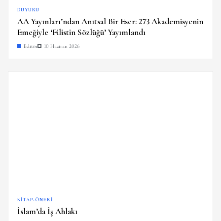
DUYURU
AA Yayınları’ndan Anıtsal Bir Eser: 273 Akademisyenin
Emeğiyle ‘Filistin Sözlüğü’ Yayımlandı
Editör
10 Haziran 2026
KITAP-ÖNERI
İslam’da İş Ahlakı