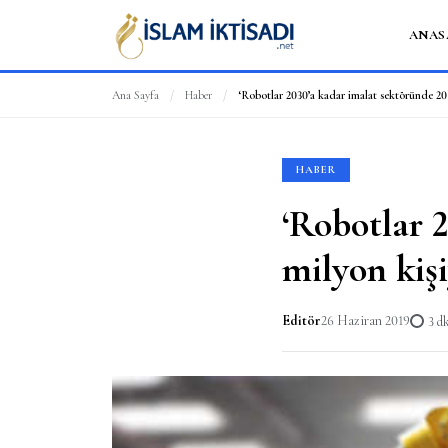
ANAS
Ana Sayfa
/
Haber
/
HABER
‘Robotlar 
milyon kişiy
Editör
26 Haziran 2019
3 d