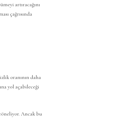
ümeyi artıracağını
ması çağrısında
sizlik oranının daha
na yol açabileceği
e yöneliyor. Ancak bu