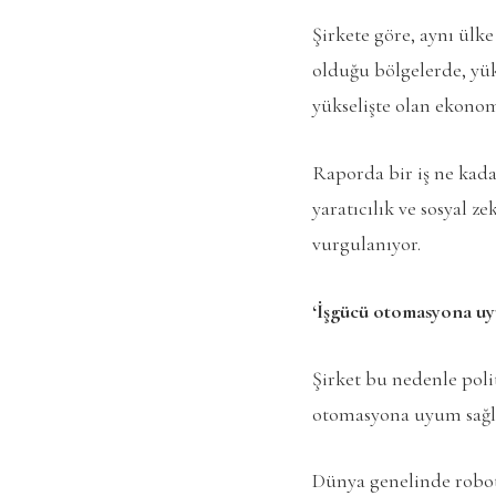
Şirkete göre, aynı ülke
olduğu bölgelerde, yüks
yükselişte olan ekonomi
Raporda bir iş ne kadar
yaratıcılık ve sosyal z
vurgulanıyor.
‘İşgücü otomasyona uyu
Şirket bu nedenle polit
otomasyona uyum sağlay
Dünya genelinde robotla