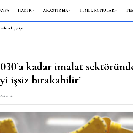
AYFA
HABER
ARAŞTIRMA
TEMEL KONULAR
TE
‘Robotlar 2030’a kadar imalat sektöründe 20 milyon kişiyi işsiz bırakabilir’
2030’a kadar imalat sektöründ
i işsiz bırakabilir’
k okuma