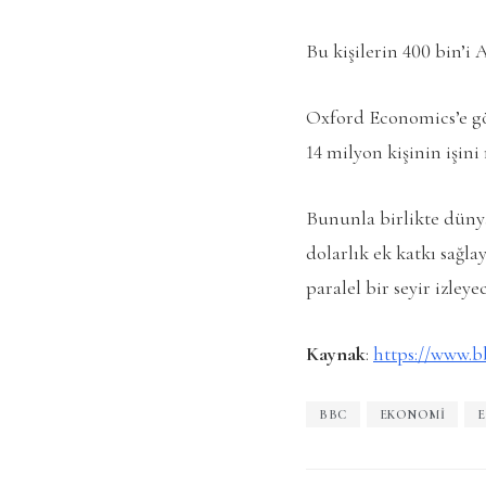
Bu kişilerin 400 bin’i 
Oxford Economics’e gö
14 milyon kişinin işini
Bununla birlikte dünya
dolarlık ek katkı sağl
paralel bir seyir izleye
Kaynak
:
https://www.b
BBC
EKONOMI
E