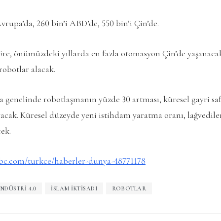
Avrupa’da, 260 bin’i ABD’de, 550 bin’i Çin’de.
re, önümüzdeki yıllarda en fazla otomasyon Çin’de yaşanacak
 robotlar alacak.
 genelinde robotlaşmanın yüzde 30 artması, küresel gayri safi
ayacak. Küresel düzeyde yeni istihdam yaratma oranı, lağvedile
cek.
bc.com/turkce/haberler-dunya-48771178
NDÜSTRI 4.0
ISLAM IKTISADI
ROBOTLAR