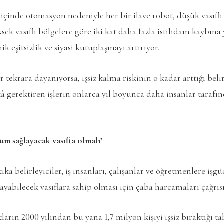
 içinde otomasyon nedeniyle her bir ilave robot, düşük vasıflı k
ek vasıflı bölgelere göre iki kat daha fazla istihdam kaybına 
k eşitsizlik ve siyasi kutuplaşmayı artırıyor.
 tekrara dayanıyorsa, işsiz kalma riskinin o kadar arttığı belir
ekâ gerektiren işlerin onlarca yıl boyunca daha insanlar tarafı
m sağlayacak vasıfta olmalı’
ika belirleyiciler, iş insanları, çalışanlar ve öğretmenlere iş
abilecek vasıflara sahip olması için çaba harcamaları çağrı
rın 2000 yılından bu yana 1,7 milyon kişiyi işsiz bıraktığı ta