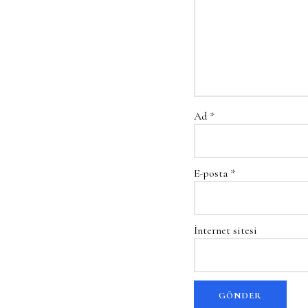
Ad
*
E-posta
*
İnternet sitesi