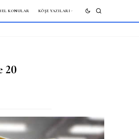
MEL KONULAR
KÖŞE YAZILARI
ARA
e 20