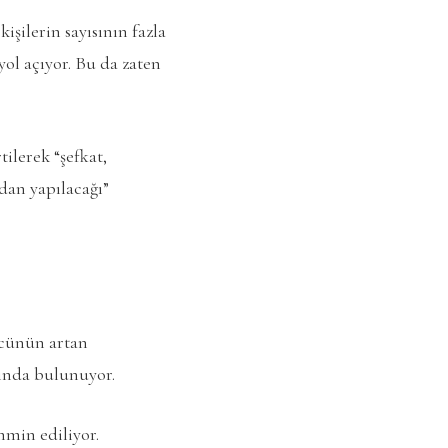
işilerin sayısının fazla
yol açıyor. Bu da zaten
tilerek “şefkat,
ndan yapılacağı”
gücünün artan
sında bulunuyor.
hmin ediliyor.