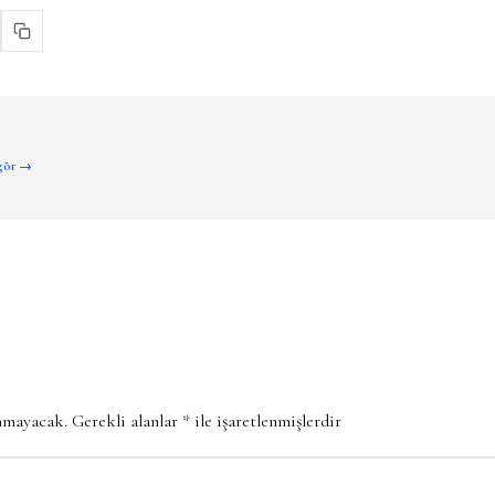
 gör →
anmayacak.
Gerekli alanlar
*
ile işaretlenmişlerdir