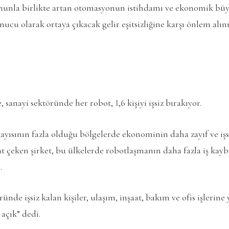
nla birlikte artan otomasyonun istihdamı ve ekonomik büy
ucu olarak ortaya çıkacak gelir eşitsizliğine karşı önlem alın
 sanayi sektöründe her robot, 1,6 kişiyi işsiz bırakıyor.
 sayısının fazla olduğu bölgelerde ekonominin daha zayıf ve iş
 çeken şirket, bu ülkelerde robotlaşmanın daha fazla iş kaybı
.
nde işsiz kalan kişiler, ulaşım, inşaat, bakım ve ofis işlerin
açık” dedi.