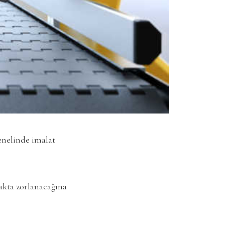
genelinde imalat
akta zorlanacağına