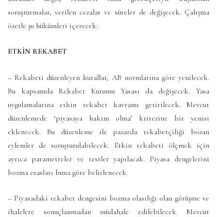
soruşturmalar, verilen cezalar ve süreler de değişecek. Çalışma
özetle şu hükümleri içerecek:
ETKİN REKABET
– Rekabeti düzenleyen kurallar, AB normlarına göre yenilecek.
Bu kapsamda Rekabet Kurumu Yasası da değişecek. Yasa
uygulamalarına etkin rekabet kavramı getirilecek. Mevcut
düzenlemede ‘piyasaya hakim olma’ kriterine bir yenisi
eklenecek. Bu düzenleme ile pazarda rekabetçiliği bozan
eylemler de soruşturulabilecek. Etkin rekabeti ölçmek için
ayrıca parametreler ve testler yapılacak. Piyasa dengelerini
bozma esasları buna göre belirlenecek.
– Piyasadaki rekabet dengesini bozma olasılığı olan görüşme ve
ihalelere sonuçlanmadan müdahale edilebilecek. Mevcut