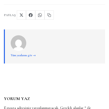
PAYLAŞ
Tüm yazılarını gör →
YORUM YAZ
E-posta adresiniz yayınlanmayacak.
Gerekli alanlar
*
ile