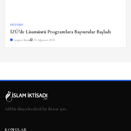
DUYURU
İZÜ’de Lisansüstü Programlara Başvurular Başladı
stajyer ikam
15 Ağustos 2025
Adil bir dünya bereketli bir iktisat için…
KONULAR