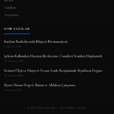
İktisat
Gündem
Araştırma
SON YAZILAR
Katılım Bankalarında Müşteri Memnuniyeti
3 Ağustos 2026
Şehrin Kalbinden Hayatın Merkezine: Camileri Yeniden Düşünmek
30 Temmuz 2026
Semavi Ölçü ve Dünyevi Terazi: İrade Kesişiminde Fiyatların Doğası
30 Temmuz 2026
Fiyatı Olanın Değeri: İktisat ve Ahlakın Çatışması
9 Temmuz 2026
© 2026 İslam İktisadı — Tüm hakları saklıdır.