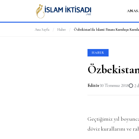
ANAS
Ana Sayfa
/
Haber
/
Özbekistan’da İslami Finans Kuruluşu Kurul
HABER
Özbekistan
Editör
30 Temmuz 2018
2 
Geçtiğimiz yıl boyunc
döviz kurallarını ve ra