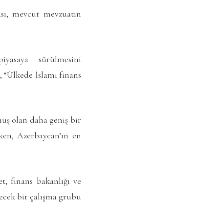
ası, mevcut mevzuatın
iyasaya sürülmesini
, “Ülkede İslami finans
muş olan daha geniş bir
ırken, Azerbaycan’ın en
t, finans bakanlığı ve
ecek bir çalışma grubu