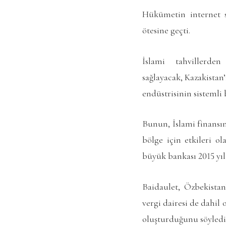
Hükümetin internet s
ötesine geçti.
İslami tahvillerde
sağlayacak, Kazakistan
endüstrisinin sistemli 
Bunun, İslami finansın
bölge için etkileri ol
büyük bankası 2015 yıl
Baidaulet, Özbekistan
vergi dairesi de dahi
oluşturduğunu söyledi