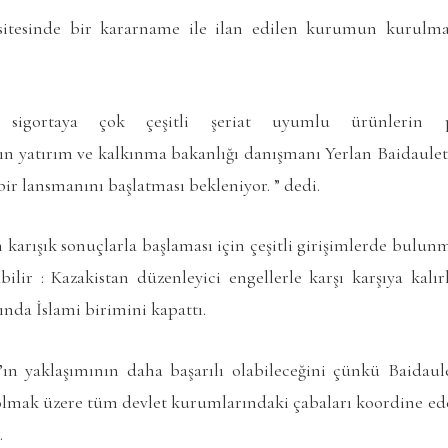
itesinde bir kararname ile ilan edilen kurumun kurulm
n sigortaya çok çeşitli şeriat uyumlu ürünlerin p
’ın yatırım ve kalkınma bakanlığı danışmanı Yerlan Baidaulet
bir lansmanını başlatması bekleniyor. ” dedi.
 karışık sonuçlarla başlaması için çeşitli girişimlerde bulun
abilir : Kazakistan düzenleyici engellerle karşı karşıya kal
ında İslami birimini kapattı.
’ın yaklaşımının daha başarılı olabileceğini çünkü Baidaule
l olmak üzere tüm devlet kurumlarındaki çabaları koordine ed
.