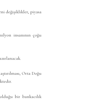
i değişiklikler, piyasa
milyon insanının çoğu
azırlanacak.
laştırılması, Orta Doğu
ktedir.
 olduğu bir bankacılık