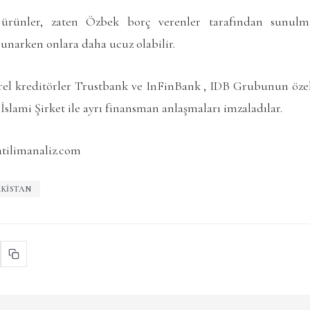
ürünler, zaten Özbek borç verenler tarafından sunulmak
sunarken onlara daha ucuz olabilir.
erel kreditörler Trustbank ve InFinBank , IDB Grubunun özel
İslami Şirket ile ayrı finansman anlaşmaları imzaladılar.
atilimanaliz.com
KISTAN