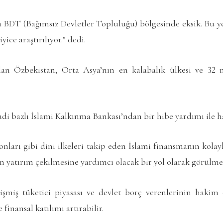
BDT (Bağımsız Devletler Topluluğu) bölgesinde eksik. Bu yen
ice araştırılıyor.” dedi.
olan Özbekistan, Orta Asya’nın en kalabalık ülkesi ve 32 
i bazlı İslami Kalkınma Bankası’ndan bir hibe yardımı ile h
onları gibi dini ilkeleri takip eden İslami finansmanın kolay
 yatırım çekilmesine yardımcı olacak bir yol olarak görülme
şmiş tüketici piyasası ve devlet borç verenlerinin hakim
 finansal katılımı artırabilir.