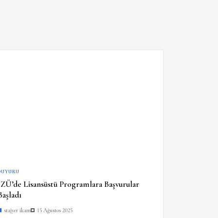
DUYURU
İZÜ’de Lisansüstü Programlara Başvurular
Başladı
stajyer ikam
15 Ağustos 2025