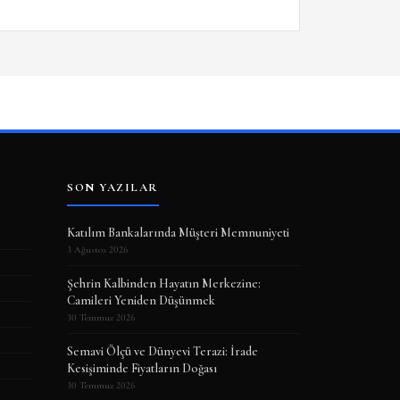
SON YAZILAR
Katılım Bankalarında Müşteri Memnuniyeti
3 Ağustos 2026
Şehrin Kalbinden Hayatın Merkezine:
Camileri Yeniden Düşünmek
30 Temmuz 2026
Semavi Ölçü ve Dünyevi Terazi: İrade
Kesişiminde Fiyatların Doğası
30 Temmuz 2026