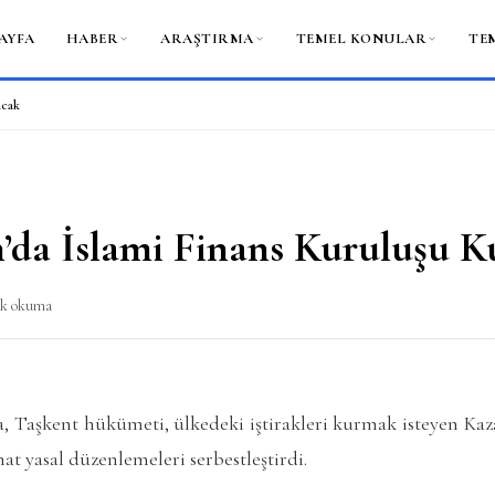
AYFA
HABER
ARAŞTIRMA
TEMEL KONULAR
TE
acak
’da İslami Finans Kuruluşu K
dk okuma
a, Taşkent hükümeti, ülkedeki iştirakleri kurmak isteyen Kaz
hat yasal düzenlemeleri serbestleştirdi.