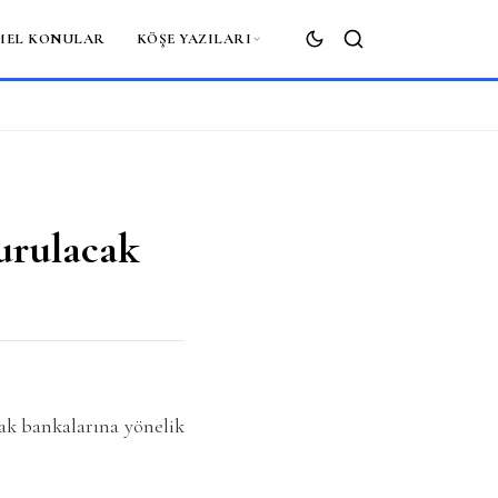
MEL KONULAR
KÖŞE YAZILARI
ARA
urulacak
ak bankalarına yönelik