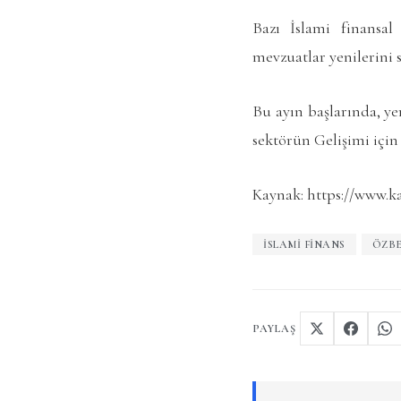
Bazı
İslami
finansal 
mevzuatlar yenilerini 
Bu ayın başlarında, y
sektörün Gelişimi için 
Kaynak: https://www.k
ISLAMI FINANS
ÖZBE
PAYLAŞ