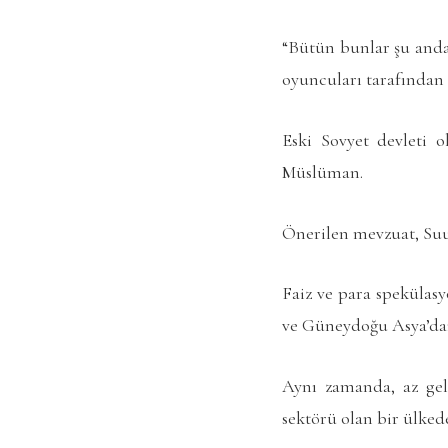
“Bütün bunlar şu anda 
oyuncuları tarafından iy
Eski Sovyet devleti 
Müslüman.
Önerilen mevzuat, Suud
Faiz ve para spekülasy
ve Güneydoğu Asya’dan
Aynı zamanda, az geli
sektörü olan bir ülkede