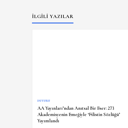
İLGILI YAZILAR
DUYURU
AA Yayınları’ndan Anıtsal Bir Eser: 273
Akademisyenin Emeğiyle ‘Filistin Sözlüğü’
Yayımlandı