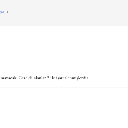
 gör →
anmayacak.
Gerekli alanlar
*
ile işaretlenmişlerdir