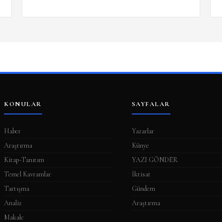
KONULAR
SAYFALAR
Haber
Yazarlar
Araştırma
Künye
Kitap-Tanıtım
YAZI GÖNDER
Temel Kavramlar
İktisat
Tartışma
Gündem
Analiz
Araştırma
Makale