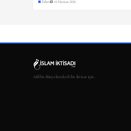
Editör
10 Haziran 2026
Adil bir dünya bereketli bir iktisat için…