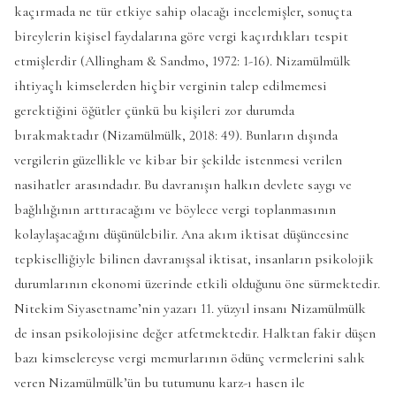
kaçırmada ne tür etkiye sahip olacağı incelemişler, sonuçta
bireylerin kişisel faydalarına göre vergi kaçırdıkları tespit
etmişlerdir (Allingham & Sandmo, 1972: 1-16). Nizamülmülk
ihtiyaçlı kimselerden hiçbir verginin talep edilmemesi
gerektiğini öğütler çünkü bu kişileri zor durumda
bırakmaktadır (Nizamülmülk, 2018: 49). Bunların dışında
vergilerin güzellikle ve kibar bir şekilde istenmesi verilen
nasihatler arasındadır. Bu davranışın halkın devlete saygı ve
bağlılığının arttıracağını ve böylece vergi toplanmasının
kolaylaşacağını düşünülebilir. Ana akım iktisat düşüncesine
tepkiselliğiyle bilinen davranışsal iktisat, insanların psikolojik
durumlarının ekonomi üzerinde etkili olduğunu öne sürmektedir.
Nitekim Siyasetname’nin yazarı 11. yüzyıl insanı Nizamülmülk
de insan psikolojisine değer atfetmektedir. Halktan fakir düşen
bazı kimselereyse vergi memurlarının ödünç vermelerini salık
veren Nizamülmülk’ün bu tutumunu karz-ı hasen ile