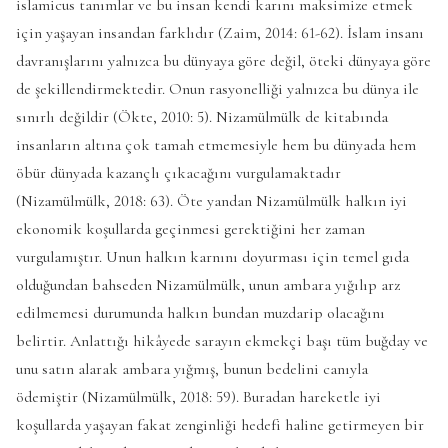
islamicus tanımlar ve bu insan kendi karını maksimize etmek
için yaşayan insandan farklıdır (Zaim, 2014: 61-62). İslam insanı
davranışlarını yalnızca bu dünyaya göre değil, öteki dünyaya göre
de şekillendirmektedir. Onun rasyonelliği yalnızca bu dünya ile
sınırlı değildir (Ökte, 2010: 5). Nizamülmülk de kitabında
insanların altına çok tamah etmemesiyle hem bu dünyada hem
öbür dünyada kazançlı çıkacağını vurgulamaktadır
(Nizamülmülk, 2018: 63). Öte yandan Nizamülmülk halkın iyi
ekonomik koşullarda geçinmesi gerektiğini her zaman
vurgulamıştır. Unun halkın karnını doyurması için temel gıda
olduğundan bahseden Nizamülmülk, unun ambara yığılıp arz
edilmemesi durumunda halkın bundan muzdarip olacağını
belirtir. Anlattığı hikâyede sarayın ekmekçi başı tüm buğday ve
unu satın alarak ambara yığmış, bunun bedelini canıyla
ödemiştir (Nizamülmülk, 2018: 59). Buradan hareketle iyi
koşullarda yaşayan fakat zenginliği hedefi haline getirmeyen bir