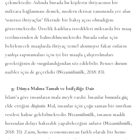
çekmektedir. Aslında burada bu kişilerin ihtiyacının bir
miktara bağlanması demek, modern iktisat tanımında yer alan
‘sınırsız ihtiyaçlar’ fikrinde bir bakış açısı olmadığını
göstermektedir. Üstelik kadılara istedikleri miktarda bir maaş
verilmesinden de bahsedilmemektedir. Burada onlar için
belirlenecek maaşlarda ihtiyaç temel alınmıştır fakat onların
yanlışa sapmamaları için iyi bir maaşla çalıştırılmaları
gerektiğinin de vurgulandığından söz edilebilir. Benzer durum
naibler için de geçerlidir (Nizamülmülk, 2018: 83).
g- Dünya Malına Tamah ve İstifçiliğe Dair
İslam’a göre insanların mala meyli vardır. İnsanlar bununla güç
elde ettiğini düşünür. Mal, insanlar için çoğu zaman bir imtihan
vesilesi haline gelebilmektedir. Nizamülmülk, insanın maddi
hırsından dolayı haksızlık yapabileceğini anlatır (Nizamülmülk,
2018: 35). Zaim, homo economicustan farklı olarak bir homo