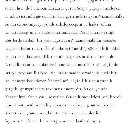
olarak kalkınır. Eğer bir toplumda çatlaklar çoğalırsa hem
sultan hem de halk bundan zarar görür. Sosyal yapıyı önceleyen
ve adil, sistemli, güvenli bir hale getirmek isteyen Nizamülmülk,
bunun ekonomiyi iyi yönde etkileyeceğini ve halkı refaha
kavuşturacağını eserinde anlatmaktadır. Padişahlara verdiği
öğütlerde itidalli bir yolu öğütleyen Nizamülmülk’ün kenzden
kaçınan fakat tasarruflu bir idareyi önerdiği söylenebilir. Allah
inancı ve ahlak onun fikirlerinin köşe taşlarıdır. Bu nedenle
iktisadi hayatı da ahlak ve inançtan arındırılmış bir biçimde
ortaya koymaz. Bireysel bir kalkınmadan ziyade kolektif bir
kalkınmayı hedefleyen Nizamülmülk için fikirlerin pratik
gerçekliğe uygulanabilir olması önemlidir. Bu çalışmada
Nizamülmülk’ün siyasi, sosyal ve iktisadi meseleleri birlikte ele
alarak bütüncül bir bakış açısı ortaya koyduğunu ve modern
literatürde günümüzde dahi tartışılan problemlerden
Siyasetname’sinde bahsettiği sonucunda ulaşılmıştır.