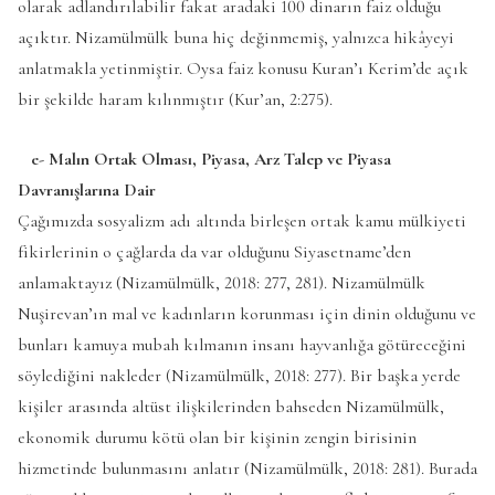
olarak adlandırılabilir fakat aradaki 100 dinarın faiz olduğu
açıktır. Nizamülmülk buna hiç değinmemiş, yalnızca hikâyeyi
anlatmakla yetinmiştir. Oysa faiz konusu Kuran’ı Kerim’de açık
bir şekilde haram kılınmıştır (Kur’an, 2:275).
e- Malın Ortak Olması, Piyasa, Arz Talep ve Piyasa
Davranışlarına Dair
Çağımızda sosyalizm adı altında birleşen ortak kamu mülkiyeti
fikirlerinin o çağlarda da var olduğunu Siyasetname’den
anlamaktayız (Nizamülmülk, 2018: 277, 281). Nizamülmülk
Nuşirevan’ın mal ve kadınların korunması için dinin olduğunu ve
bunları kamuya mubah kılmanın insanı hayvanlığa götüreceğini
söylediğini nakleder (Nizamülmülk, 2018: 277). Bir başka yerde
kişiler arasında altüst ilişkilerinden bahseden Nizamülmülk,
ekonomik durumu kötü olan bir kişinin zengin birisinin
hizmetinde bulunmasını anlatır (Nizamülmülk, 2018: 281). Burada