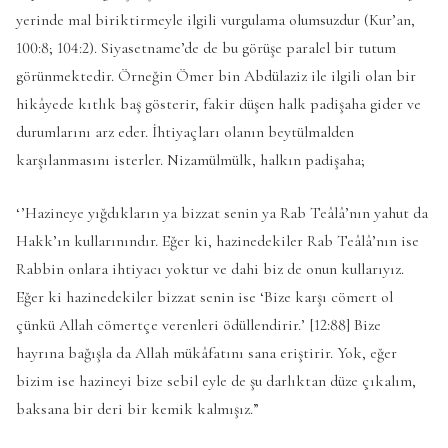
yerinde mal biriktirmeyle ilgili vurgulama olumsuzdur (Kur’an,
100:8; 104:2). Siyasetname’de de bu görüşe paralel bir tutum
görünmektedir. Örneğin Ömer bin Abdülaziz ile ilgili olan bir
hikâyede kıtlık baş gösterir, fakir düşen halk padişaha gider ve
durumlarını arz eder. İhtiyaçları olanın beytülmalden
karşılanmasını isterler. Nizamülmülk, halkın padişaha;
‘’Hazineye yığdıkların ya bizzat senin ya Rab Teâlâ’nın yahut da
Hakk’ın kullarınındır. Eğer ki, hazinedekiler Rab Teâlâ’nın ise
Rabbin onlara ihtiyacı yoktur ve dahi biz de onun kullarıyız.
Eğer ki hazinedekiler bizzat senin ise ‘Bize karşı cömert ol
çünkü Allah cömertçe verenleri ödüllendirir.’ [12:88] Bize
hayrına bağışla da Allah mükâfatını sana eriştirir. Yok, eğer
bizim ise hazineyi bize sebil eyle de şu darlıktan düze çıkalım,
baksana bir deri bir kemik kalmışız.”