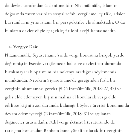
da devlet tarafından üstlenilmelidir. Nizamülmülk, İslam’ın
doğasında zaten var olan sosyal refah, vergileme, eşitlik, adalet
kavramlarını yine İslami bir perspektifte ele almaktadır. O da
bunların devlet eliyle gerçekleştirilebileceği kanısındadır.
a- Vergiye Dair
Nizamülmülk, Siyasetname’sinde vergi konusuna birçok yerde
değinmiştir. Eserde vergilemede halkı ve devleti zor durumda
bırakmayacak optimum bir noktayı aradığını söylememiz
mümkündür. Nitekim Siyasetname’de gereğinden fazla bir
verginin alınmaması gerektiği (Nizamülmülk, 2018: 27, 43) ve
gelir elde edemeyen kişinin malına el konularak vergi elde
edilirse kişinin zor durumda kalacağı böylece üretici konumunda
devam edemeyeceği (Nizamülmülk, 2018: 31) vurgulanan
düşünceler arasındadır. Adil vergi iktisat literatüründe de
tartışma konusudur. Benham buna yönelik olarak bir verginin