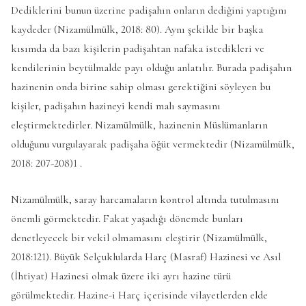
Dediklerini bunun üzerine padişahın onların dediğini yaptığını
kaydeder (Nizamülmülk, 2018: 80). Aynı şekilde bir başka
kısımda da bazı kişilerin padişahtan nafaka istedikleri ve
kendilerinin beytülmalde payı olduğu anlatılır. Burada padişahın
hazinenin onda birine sahip olması gerektiğini söyleyen bu
kişiler, padişahın hazineyi kendi malı saymasını
eleştirmektedirler. Nizamülmülk, hazinenin Müslümanların
olduğunu vurgulayarak padişaha öğüt vermektedir (Nizamülmülk,
2018: 207-208)1 .
Nizamülmülk, saray harcamaların kontrol altında tutulmasını
önemli görmektedir. Fakat yaşadığı dönemde bunları
denetleyecek bir vekil olmamasını eleştirir (Nizamülmülk,
2018:121). Büyük Selçuklularda Harç (Masraf) Hazinesi ve Asıl
(İhtiyat) Hazinesi olmak üzere iki ayrı hazine türü
görülmektedir. Hazine-i Harç içerisinde vilayetlerden elde