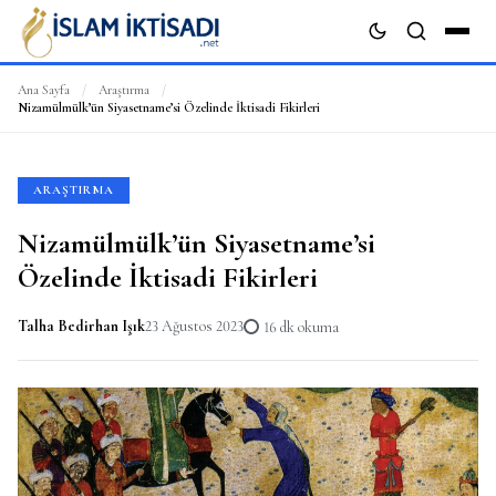
Ana Sayfa
/
Araştırma
/
Nizamülmülk’ün Siyasetname’si Özelinde İktisadi Fikirleri
ARA
ARAŞTIRMA
Nizamülmülk’ün Siyasetname’si
Özelinde İktisadi Fikirleri
Talha Bedirhan Işık
23 Ağustos 2023
16 dk okuma