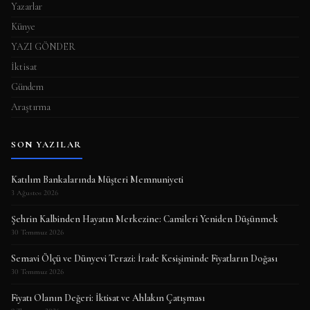
Yazarlar
Künye
YAZI GÖNDER
İktisat
Gündem
Araştırma
SON YAZILAR
Katılım Bankalarında Müşteri Memnuniyeti
3 Ağustos 2026
Şehrin Kalbinden Hayatın Merkezine: Camileri Yeniden Düşünmek
30 Temmuz 2026
Semavi Ölçü ve Dünyevi Terazi: İrade Kesişiminde Fiyatların Doğası
30 Temmuz 2026
Fiyatı Olanın Değeri: İktisat ve Ahlakın Çatışması