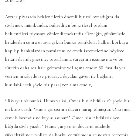
2018: 216).
Ayrıca piyasada beklentilerin önemli bir rol oynadığını da
söylemek mümkündür. Bahsedilen bu kitlesel toplum
beklentileri piyasayı yönlendirmektedir. Örneğin, günümüzde
krizlerden sonra ortaya çıkan banka panikleri, halkın korkuya
kapılıp bankalardan paralarını çekmek istemelerine böylece
krizin derinleşmesine, toparlanma sürecinin uzamasına ve bu
sürecin daha zor hale gelmesine yol açmaktadır. 50. fasılda yer
verilen hikâyede ise piyasaya duyulan güven ile bağlantı
kurulabilecek şöyle bir pasaj yer almaktadır;
‘’Rivayet olunur ki, Hums valisi, Ömer bin Abdülaziz’e şöyle bir
mektup yazdı: “Hums çarşısının duvarı harap olmuştur. Onu imar
etmek lazımdır ne buyurursunuz?” Ömer bin Abdülaziz aynı
kâğıda şöyle yazdı: “ Hums çarşısının duvarını adaletle
yükselttiğinde, yolları da korku ve zulümden arındırıp tertemiz