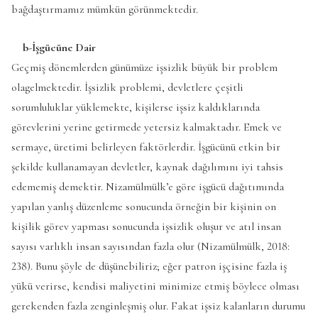
bağdaştırmamız mümkün görünmektedir.
b-İşgücüne Dair
Geçmiş dönemlerden günümüze işsizlik büyük bir problem
olagelmektedir. İşsizlik problemi, devletlere çeşitli
sorumluluklar yüklemekte, kişilerse işsiz kaldıklarında
görevlerini yerine getirmede yetersiz kalmaktadır. Emek ve
sermaye, üretimi belirleyen faktörlerdir. İşgücünü etkin bir
şekilde kullanamayan devletler, kaynak dağılımını iyi tahsis
edememiş demektir. Nizamülmülk’e göre işgücü dağıtımında
yapılan yanlış düzenleme sonucunda örneğin bir kişinin on
kişilik görev yapması sonucunda işsizlik oluşur ve atıl insan
sayısı varlıklı insan sayısından fazla olur (Nizamülmülk, 2018:
238). Bunu şöyle de düşünebiliriz; eğer patron işçisine fazla iş
yükü verirse, kendisi maliyetini minimize etmiş böylece olması
gerekenden fazla zenginleşmiş olur. Fakat işsiz kalanların durumu