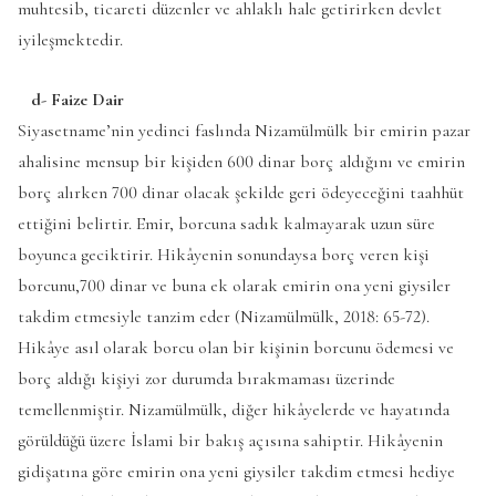
muhtesib, ticareti düzenler ve ahlaklı hale getirirken devlet
iyileşmektedir.
d- Faize Dair
Siyasetname’nin yedinci faslında Nizamülmülk bir emirin pazar
ahalisine mensup bir kişiden 600 dinar borç aldığını ve emirin
borç alırken 700 dinar olacak şekilde geri ödeyeceğini taahhüt
ettiğini belirtir. Emir, borcuna sadık kalmayarak uzun süre
boyunca geciktirir. Hikâyenin sonundaysa borç veren kişi
borcunu,700 dinar ve buna ek olarak emirin ona yeni giysiler
takdim etmesiyle tanzim eder (Nizamülmülk, 2018: 65-72).
Hikâye asıl olarak borcu olan bir kişinin borcunu ödemesi ve
borç aldığı kişiyi zor durumda bırakmaması üzerinde
temellenmiştir. Nizamülmülk, diğer hikâyelerde ve hayatında
görüldüğü üzere İslami bir bakış açısına sahiptir. Hikâyenin
gidişatına göre emirin ona yeni giysiler takdim etmesi hediye