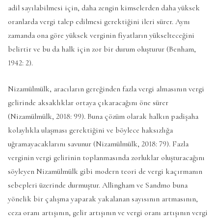
adil sayılabilmesi için, daha zengin kimselerden daha yüksek
oranlarda vergi talep edilmesi gerektiğini ileri sürer. Aynı
zamanda ona göre yüksek verginin fiyatların yükselteceğini
belirtir ve bu da halk için zor bir durum oluşturur (Benham,
1942: 2).
Nizamülmülk, aracıların gereğinden fazla vergi almasının vergi
gelirinde aksaklıklar ortaya çıkaracağını öne sürer
(Nizamülmülk, 2018: 99). Buna çözüm olarak halkın padişaha
kolaylıkla ulaşması gerektiğini ve böylece haksızlığa
uğramayacaklarını savunur (Nizamülmülk, 2018: 79). Fazla
verginin vergi gelirinin toplanmasında zorluklar oluşturacağını
söyleyen Nizamülmülk gibi modern teori de vergi kaçırmanın
sebepleri üzerinde durmuştur. Allingham ve Sandmo buna
yönelik bir çalışma yaparak yakalanan sayısının artmasının,
ceza oranı artışının, gelir artışının ve vergi oranı artışının vergi