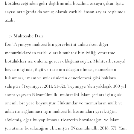
kötüleşeceğinden gelir dağılımında bozulma ortaya çıkar. İşsiz
sayısı arttığında da sonuç olarak varlıklı insan sayısı toplumda
azalır
c- Muhtesibe Dair
İbn Teymiyye muhtesibin görevlerini anlatırken diğer
memurluklardan farklı olarak muhtesibin iyiliği emretme
kötülükleri ise önleme görevi olduğunu söyler. Muhtesib, sosyal
hayatın içinde, ölçü ve tartının düzgün olması, namazların
kılınması, imam ve müezzinlerin denetlemesi gibi haklara
sahiptir (Teymiyye, 2011: 51-52). Teymiyye ’den yaklaşık 300 yıl
sonra yaşayan Nizamülmülk, muhtesibi İslam şeriatı için çok
önemli bir yere koymuştur. Hükümdar ve memurların mülk ve
adaletin sağlanması için muhtesibi korumaları gerektiğini
söylemiş, eğer bu yapılmazsa ticaretin bozulacağını ve İslam
şeriatının bozulacağını eklemiştir (Nizamülmülk, 2018: 57). Yani