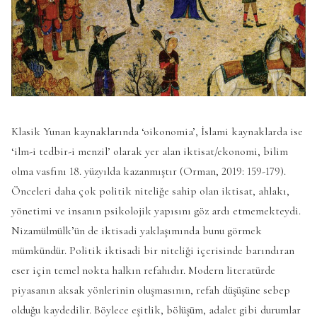
Klasik Yunan kaynaklarında ‘oikonomia’, İslami kaynaklarda ise
‘ilm-i tedbir-i menzil’ olarak yer alan iktisat/ekonomi, bilim
olma vasfını 18. yüzyılda kazanmıştır (Orman, 2019: 159-179).
Önceleri daha çok politik niteliğe sahip olan iktisat, ahlakı,
yönetimi ve insanın psikolojik yapısını göz ardı etmemekteydi.
Nizamülmülk’ün de iktisadi yaklaşımında bunu görmek
mümkündür. Politik iktisadi bir niteliği içerisinde barındıran
eser için temel nokta halkın refahıdır. Modern literatürde
piyasanın aksak yönlerinin oluşmasının, refah düşüşüne sebep
olduğu kaydedilir. Böylece eşitlik, bölüşüm, adalet gibi durumlar