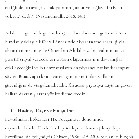
ettiğinde ortaya çıkacak yapının çamur ve tuğlaya ihtiyacı
yoktur.” dedi.’’ (Nizamülmülk, 2018: 341)
Adalet ve güvenlik güvenilirliği de beraberinde getirmektedir.
Bundan yaklaşık 1000 yıl öncesinde Siyasetname aracılığıyla
aktarılan metinde de Ömer bin Abdülaziz, bir valinin halka
pozitif sinyal verecek bir ortam oluşturmasının davranışları
etkileyeceğini ve bu davranışların da piyasayı canlandıracağını
söyler. Bunu yaparken ticaret için önemli olan yolların
güvenliğini de vurgulamaktadır. Kısacası piyasaya duyulan güven
halkın davranışlarını yönlendirmektedir.
f- . Hazine, Bütçe ve Maaşa Dair
Beytülmalin kökenleri Hz. Peygamber döneminde
dayandırılabilir. Devletler büyüdükçe ve karmaşıklaştıkça
beytülmal de gelişmiştir (Ahsen, 1986: 219-220). Kur’an’ın birçok