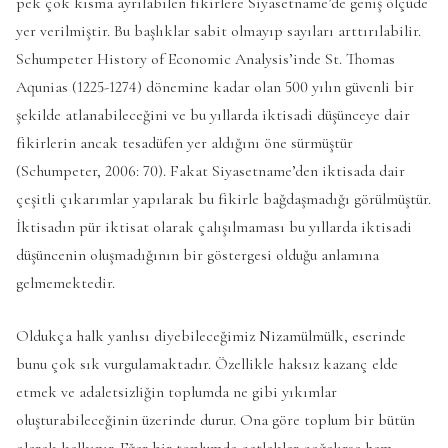
pek çok kısma ayrılabilen fikirlere Siyasetname’de geniş ölçüde
yer verilmiştir. Bu başlıklar sabit olmayıp sayıları arttırılabilir.
Schumpeter History of Economic Analysis’inde St. Thomas
Aqunias (1225-1274) dönemine kadar olan 500 yılın güvenli bir
şekilde atlanabileceğini ve bu yıllarda iktisadi düşünceye dair
fikirlerin ancak tesadüfen yer aldığını öne sürmüştür
(Schumpeter, 2006: 70). Fakat Siyasetname’den iktisada dair
çeşitli çıkarımlar yapılarak bu fikirle bağdaşmadığı görülmüştür.
İktisadın pür iktisat olarak çalışılmaması bu yıllarda iktisadi
düşüncenin oluşmadığının bir göstergesi olduğu anlamına
gelmemektedir.
Oldukça halk yanlısı diyebileceğimiz Nizamülmülk, eserinde
bunu çok sık vurgulamaktadır. Özellikle haksız kazanç elde
etmek ve adaletsizliğin toplumda ne gibi yıkımlar
oluşturabileceğinin üzerinde durur. Ona göre toplum bir bütün