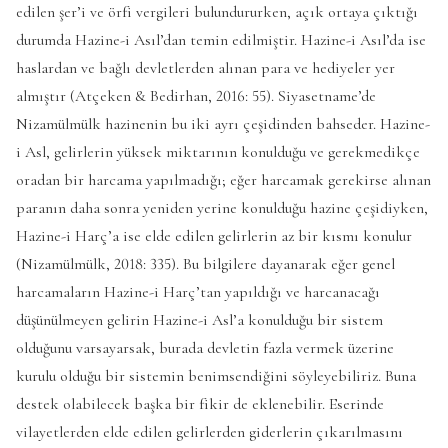
edilen şer’i ve örfi vergileri bulundururken, açık ortaya çıktığı
durumda Hazine-i Asıl’dan temin edilmiştir. Hazine-i Asıl’da ise
haslardan ve bağlı devletlerden alınan para ve hediyeler yer
almıştır (Atçeken & Bedirhan, 2016: 55). Siyasetname’de
Nizamülmülk hazinenin bu iki ayrı çeşidinden bahseder. Hazine-
i Asl, gelirlerin yüksek miktarının konulduğu ve gerekmedikçe
oradan bir harcama yapılmadığı; eğer harcamak gerekirse alınan
paranın daha sonra yeniden yerine konulduğu hazine çeşidiyken,
Hazine-i Harç’a ise elde edilen gelirlerin az bir kısmı konulur
(Nizamülmülk, 2018: 335). Bu bilgilere dayanarak eğer genel
harcamaların Hazine-i Harç’tan yapıldığı ve harcanacağı
düşünülmeyen gelirin Hazine-i Asl’a konulduğu bir sistem
olduğunu varsayarsak, burada devletin fazla vermek üzerine
kurulu olduğu bir sistemin benimsendiğini söyleyebiliriz. Buna
destek olabilecek başka bir fikir de eklenebilir. Eserinde
vilayetlerden elde edilen gelirlerden giderlerin çıkarılmasını