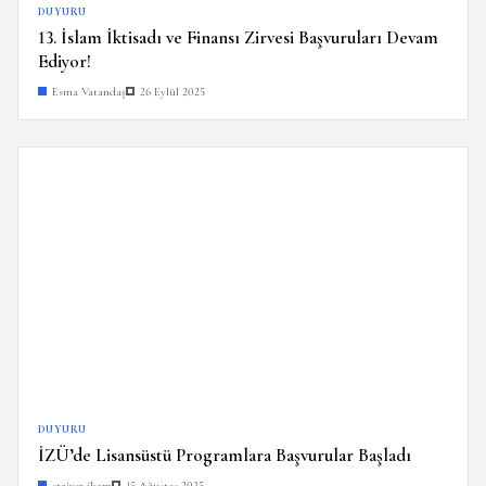
DUYURU
13. İslam İktisadı ve Finansı Zirvesi Başvuruları Devam
Ediyor!
Esma Vatandaş
26 Eylül 2025
DUYURU
İZÜ’de Lisansüstü Programlara Başvurular Başladı
stajyer ikam
15 Ağustos 2025