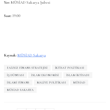
Yer:
MÜSİAD Sakarya Şubesi
Saat:
19:00
Kaynak:
MÜSİAD Sakarya
FAIZSIZ FINANS STRATEJISI
IKTISAT POLITIKASI
İŞ DÜNYASI
ISLAM EKONOMISI
ISLAM IKTISADI
ISLAMI FINANS
MALIYE POLITIKASI
MÜSIAD
MÜSIAD SAKARYA