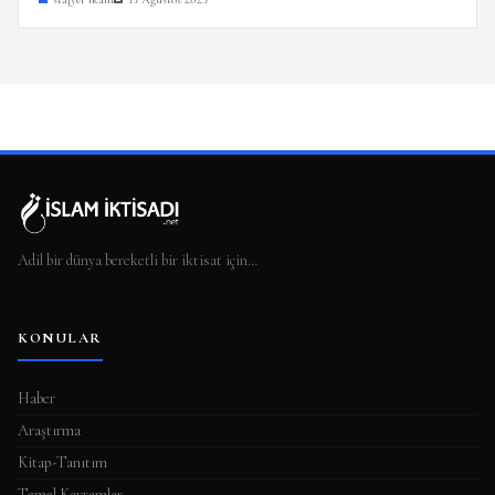
Adil bir dünya bereketli bir iktisat için…
KONULAR
Haber
Araştırma
Kitap-Tanıtım
Temel Kavramlar