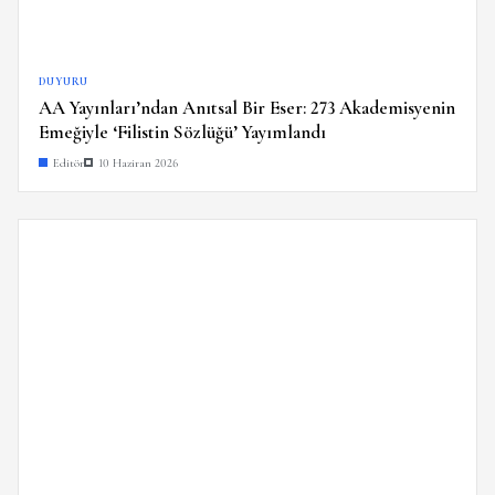
DUYURU
AA Yayınları’ndan Anıtsal Bir Eser: 273 Akademisyenin
Emeğiyle ‘Filistin Sözlüğü’ Yayımlandı
Editör
10 Haziran 2026