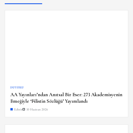
DUYURU
AA Yayınları’ndan Anıtsal Bir Eser: 273 Akademisyenin
Emeğiyle ‘Filistin Sözlüğü’ Yayımlandı
Editör
10 Haziran 2026