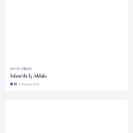
KITAP-ÖNERI
İslam’da İş Ahlakı
15 Haziran 2021