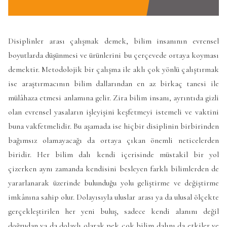
Disiplinler arası çalışmak demek, bilim insanının evrensel
boyutlarda düşünmesi ve ürünlerini bu çerçevede ortaya koyması
demektir. Metodolojik bir çalışma ile aklı çok yönlü çalıştırmak
ise araştırmacının bilim dallarından en az birkaç tanesi ile
mülâhaza etmesi anlamına gelir. Zira bilim insanı, ayrıntıda gizli
olan evrensel yasaların işleyişini keşfetmeyi istemeli ve vaktini
buna vakfetmelidir. Bu aşamada ise hiçbir disiplinin birbirinden
bağımsız olamayacağı da ortaya çıkan önemli neticelerden
biridir. Her bilim dalı kendi içerisinde müstakil bir yol
çizerken aynı zamanda kendisini besleyen farklı bilimlerden de
yararlanarak üzerinde bulunduğu yolu geliştirme ve değiştirme
imkânına sahip olur. Dolayısıyla uluslar arası ya da ulusal ölçekte
gerçekleştirilen her yeni buluş, sadece kendi alanını değil
doğrudan ya da dolaylı olarak pek çok bilim dalını da etkiler ve