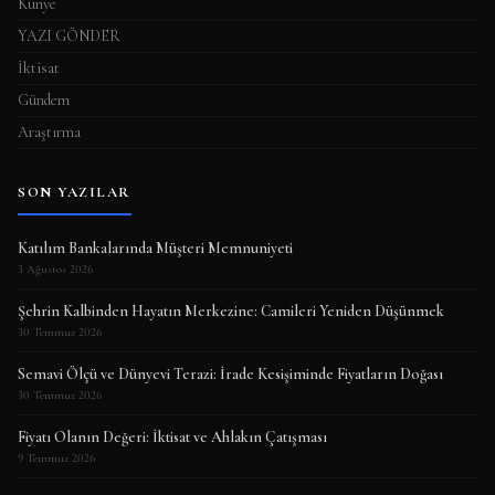
Künye
YAZI GÖNDER
İktisat
Gündem
Araştırma
SON YAZILAR
Katılım Bankalarında Müşteri Memnuniyeti
3 Ağustos 2026
Şehrin Kalbinden Hayatın Merkezine: Camileri Yeniden Düşünmek
30 Temmuz 2026
Semavi Ölçü ve Dünyevi Terazi: İrade Kesişiminde Fiyatların Doğası
30 Temmuz 2026
Fiyatı Olanın Değeri: İktisat ve Ahlakın Çatışması
9 Temmuz 2026