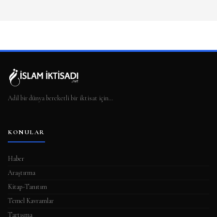
Adil bir dünya bereketli bir iktisat için…
KONULAR
Haber
Araştırma
Kitap-Tanıtım
Temel Kavramlar
Tartışma