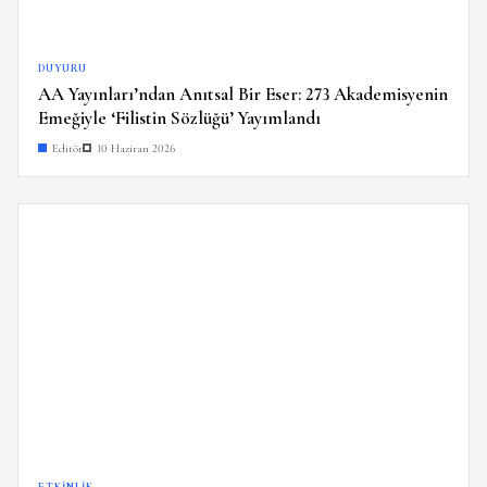
DUYURU
AA Yayınları’ndan Anıtsal Bir Eser: 273 Akademisyenin
Emeğiyle ‘Filistin Sözlüğü’ Yayımlandı
Editör
10 Haziran 2026
ETKINLIK