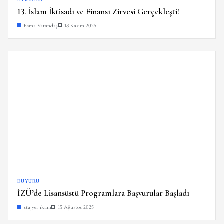
13. İslam İktisadı ve Finansı Zirvesi Gerçekleşti!
Esma Vatandaş
18 Kasım 2025
DUYURU
İZÜ’de Lisansüstü Programlara Başvurular Başladı
stajyer ikam
15 Ağustos 2025