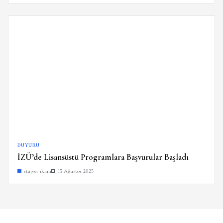
DUYURU
İZÜ’de Lisansüstü Programlara Başvurular Başladı
stajyer ikam
15 Ağustos 2025