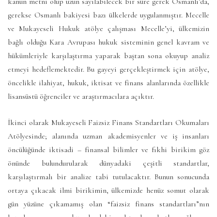
kanun metni olup uzun sayılabilecek bir süre gerek Osmanlı’da,
gerekse Osmanlı bakiyesi bazı ülkelerde uygulanmıştır. Mecelle
ve Mukayeseli Hukuk atölye çalışması Mecelle’yi, ülkemizin
bağlı olduğu Kara Avrupası hukuk sisteminin genel kavram ve
hükümleriyle karşılaştırma yaparak baştan sona okuyup analiz
etmeyi hedeflemektedir. Bu gayeyi gerçekleştirmek için atölye,
öncelikle ilahiyat, hukuk, iktisat ve finans alanlarında özellikle
lisansüstü öğrenciler ve araştırmacılara açıktır.
İkinci olarak Mukayeseli Faizsiz Finans Standartları Okumaları
Atölyesinde; alanında uzman akademisyenler ve iş insanları
öncülüğünde iktisadi – finansal bilimler ve fıkhi birikim göz
önünde bulundurularak dünyadaki çeşitli standartlar,
karşılaştırmalı bir analize tabi tutulacaktır. Bunun sonucunda
ortaya çıkacak ilmi birikimin, ülkemizde henüz somut olarak
gün yüzüne çıkamamış olan “faizsiz finans standartları”nın