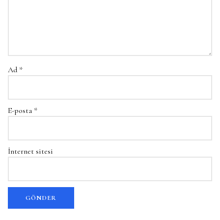
Ad
*
E-posta
*
İnternet sitesi