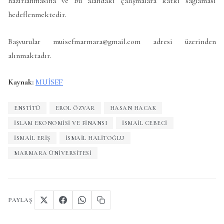
hazırlanmasına ve bu alandaki çalışmalara katkı sağlaması
hedeflenmektedir.
Başvurular muisefmarmara@gmail.com adresi üzerinden
alınmaktadır.
Kaynak:
MUİSEF
ENSTITÜ
EROL ÖZVAR
HASAN HACAK
İSLAM EKONOMISI VE FINANSI
İSMAIL CEBECI
İSMAIL ERIŞ
İSMAIL HALITOĞLU
MARMARA ÜNIVERSITESI
PAYLAŞ