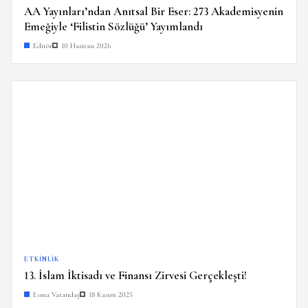
AA Yayınları’ndan Anıtsal Bir Eser: 273 Akademisyenin
Emeğiyle ‘Filistin Sözlüğü’ Yayımlandı
Editör
10 Haziran 2026
ETKINLIK
13. İslam İktisadı ve Finansı Zirvesi Gerçekleşti!
Esma Vatandaş
18 Kasım 2025