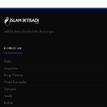
Adil bir dünya bereketli bir iktisat için…
KONULAR
Haber
Araştırma
Kitap-Tanıtım
Temel Kavramlar
Tartışma
Analiz
Makale