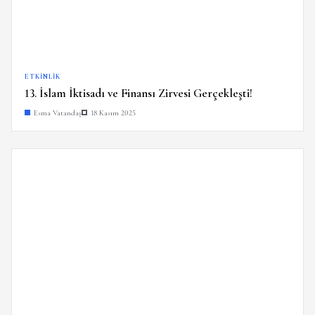
ETKINLIK
13. İslam İktisadı ve Finansı Zirvesi Gerçekleşti!
Esma Vatandaş
18 Kasım 2025