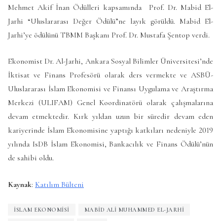
Mehmet Akif İnan Ödülleri kapsamında Prof. Dr. Mabid El-
Jarhi “Uluslararası Değer Ödülü”ne layık görüldü. Mabid El-
Jarhi’ye ödülünü TBMM Başkanı Prof. Dr. Mustafa Şentop verdi.
Ekonomist Dr. Al-Jarhi, Ankara Sosyal Bilimler Üniversitesi’nde
İktisat ve Finans Profesörü olarak ders vermekte ve ASBÜ-
Uluslararası İslam Ekonomisi ve Finansı Uygulama ve Araştırma
Merkezi (ULIFAM) Genel Koordinatörü olarak çalışmalarına
devam etmektedir. Kırk yıldan uzun bir süredir devam eden
kariyerinde İslam Ekonomisine yaptığı katkıları nedeniyle 2019
yılında IsDB İslam Ekonomisi, Bankacılık ve Finans Ödülü’nün
de sahibi oldu.
Kaynak
:
Katılım Bülteni
ISLAM EKONOMISI
MABID ALI MUHAMMED EL-JARHI