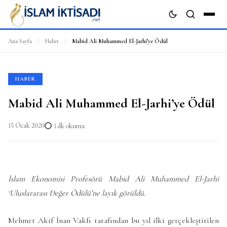
Ana Sayfa
/
Haber
/
Mabid Ali Muhammed El-Jarhi’ye Ödül
ARA
HABER
Mabid Ali Muhammed El-Jarhi’ye Ödül
15 Ocak 2020
1 dk okuma
İslam Ekonomisi Profesörü Mabid Ali Muhammed El-Jarhi
‘Uluslararası Değer Ödülü’ne layık görüldü.
Mehmet Akif İnan Vakfı tarafından bu yıl ilki gerçekleştirilen