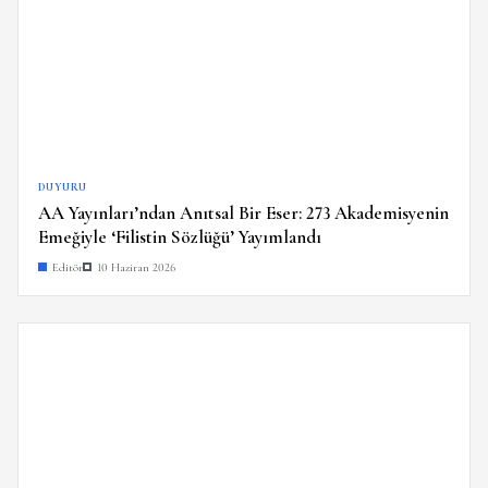
DUYURU
AA Yayınları’ndan Anıtsal Bir Eser: 273 Akademisyenin
Emeğiyle ‘Filistin Sözlüğü’ Yayımlandı
Editör
10 Haziran 2026