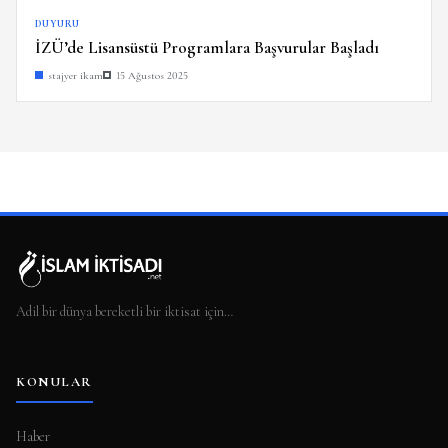
DUYURU
İZÜ’de Lisansüstü Programlara Başvurular Başladı
stajyer ikam
15 Ağustos 2025
Adil bir dünya bereketli bir iktisat için…
KONULAR
Haber