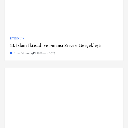
ETKINLIK
13. İslam İktisadı ve Finansı Zirvesi Gerçekleşti!
Esma Vatandaş
18 Kasım 2025