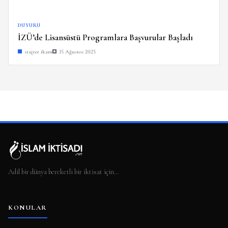
DUYURU
İZÜ’de Lisansüstü Programlara Başvurular Başladı
stajyer ikam
15 Ağustos 2025
Adil bir dünya bereketli bir iktisat için…
KONULAR