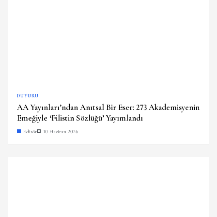
DUYURU
AA Yayınları’ndan Anıtsal Bir Eser: 273 Akademisyenin
Emeğiyle ‘Filistin Sözlüğü’ Yayımlandı
Editör
10 Haziran 2026