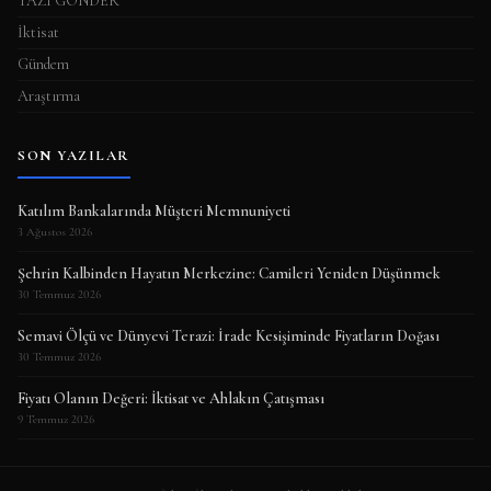
YAZI GÖNDER
İktisat
Gündem
Araştırma
SON YAZILAR
Katılım Bankalarında Müşteri Memnuniyeti
3 Ağustos 2026
Şehrin Kalbinden Hayatın Merkezine: Camileri Yeniden Düşünmek
30 Temmuz 2026
Semavi Ölçü ve Dünyevi Terazi: İrade Kesişiminde Fiyatların Doğası
30 Temmuz 2026
Fiyatı Olanın Değeri: İktisat ve Ahlakın Çatışması
9 Temmuz 2026