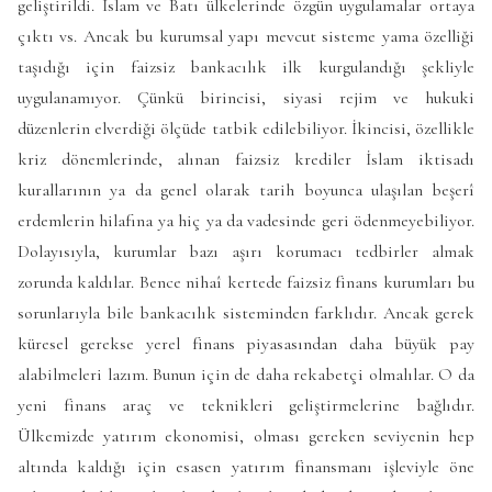
geliştirildi. İslam ve Batı ülkelerinde özgün uygulamalar ortaya
çıktı vs. Ancak bu kurumsal yapı mevcut sisteme yama özelliği
taşıdığı için faizsiz bankacılık ilk kurgulandığı şekliyle
uygulanamıyor. Çünkü birincisi, siyasi rejim ve hukuki
düzenlerin elverdiği ölçüde tatbik edilebiliyor. İkincisi, özellikle
kriz dönemlerinde, alınan faizsiz krediler İslam iktisadı
kurallarının ya da genel olarak tarih boyunca ulaşılan beşerî
erdemlerin hilafına ya hiç ya da vadesinde geri ödenmeyebiliyor.
Dolayısıyla, kurumlar bazı aşırı korumacı tedbirler almak
zorunda kaldılar. Bence nihaî kertede faizsiz finans kurumları bu
sorunlarıyla bile bankacılık sisteminden farklıdır. Ancak gerek
küresel gerekse yerel finans piyasasından daha büyük pay
alabilmeleri lazım. Bunun için de daha rekabetçi olmalılar. O da
yeni finans araç ve teknikleri geliştirmelerine bağlıdır.
Ülkemizde yatırım ekonomisi, olması gereken seviyenin hep
altında kaldığı için esasen yatırım finansmanı işleviyle öne