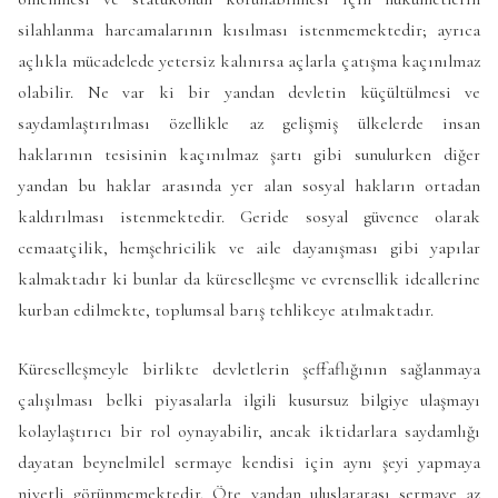
silahlanma harcamalarının kısılması istenmemektedir; ayrıca
açlıkla mücadelede yetersiz kalınırsa açlarla çatışma kaçınılmaz
olabilir. Ne var ki bir yandan devletin küçültülmesi ve
saydamlaştırılması özellikle az gelişmiş ülkelerde insan
haklarının tesisinin kaçınılmaz şartı gibi sunulurken diğer
yandan bu haklar arasında yer alan sosyal hakların ortadan
kaldırılması istenmektedir. Geride sosyal güvence olarak
cemaatçilik, hemşehricilik ve aile dayanışması gibi yapılar
kalmaktadır ki bunlar da küreselleşme ve evrensellik ideallerine
kurban edilmekte, toplumsal barış tehlikeye atılmaktadır.
Küreselleşmeyle birlikte devletlerin şeffaflığının sağlanmaya
çalışılması belki piyasalarla ilgili kusursuz bilgiye ulaşmayı
kolaylaştırıcı bir rol oynayabilir, ancak iktidarlara saydamlığı
dayatan beynelmilel sermaye kendisi için aynı şeyi yapmaya
niyetli görünmemektedir. Öte yandan uluslararası sermaye az