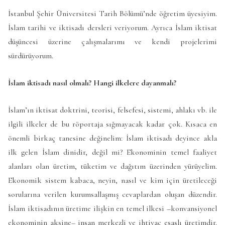
İstanbul Şehir Üniversitesi Tarih Bölümü’nde öğretim üyesiyim.
İslam tarihi ve iktisadı dersleri veriyorum. Ayrıca İslam iktisat
düşüncesi üzerine çalışmalarımı ve kendi projelerimi
sürdürüyorum.
İslam iktisadı nasıl olmalı? Hangi ilkelere dayanmalı?
İslam’ın iktisat doktrini, teorisi, felsefesi, sistemi, ahlakı vb. ile
ilgili ilkeler de bu röportaja sığmayacak kadar çok. Kısaca en
önemli birkaç tanesine değinelim: İslam iktisadı deyince akla
ilk gelen İslam dinidir, değil mi? Ekonominin temel faaliyet
alanları olan üretim, tüketim ve dağıtım üzerinden yürüyelim.
Ekonomik sistem kabaca, neyin, nasıl ve kim için üretileceği
sorularına verilen kurumsallaşmış cevaplardan oluşan düzendir.
İslam iktisadının üretime ilişkin en temel ilkesi –konvansiyonel
ekonominin aksine– insan merkezli ve ihtiyaç esaslı üretimdir.