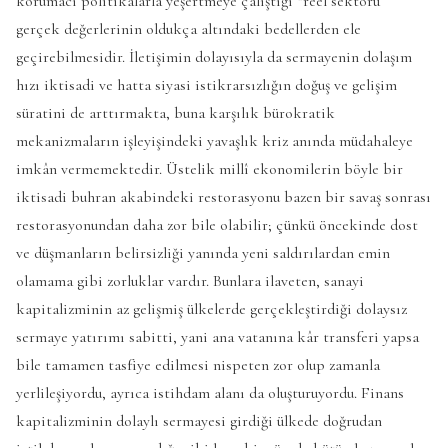
korumacı politikalarla yeşertmeye çalıştığı “reel sektörü”
gerçek değerlerinin oldukça altındaki bedellerden ele
geçirebilmesidir. İletişimin dolayısıyla da sermayenin dolaşım
hızı iktisadi ve hatta siyasi istikrarsızlığın doğuş ve gelişim
süratini de arttırmakta, buna karşılık bürokratik
mekanizmaların işleyişindeki yavaşlık kriz anında müdahaleye
imkân vermemektedir. Üstelik millî ekonomilerin böyle bir
iktisadi buhran akabindeki restorasyonu bazen bir savaş sonrası
restorasyonundan daha zor bile olabilir; çünkü öncekinde dost
ve düşmanların belirsizliği yanında yeni saldırılardan emin
olamama gibi zorluklar vardır. Bunlara ilaveten, sanayi
kapitalizminin az gelişmiş ülkelerde gerçekleştirdiği dolaysız
sermaye yatırımı sabitti, yani ana vatanına kâr transferi yapsa
bile tamamen tasfiye edilmesi nispeten zor olup zamanla
yerlileşiyordu, ayrıca istihdam alanı da oluşturuyordu. Finans
kapitalizminin dolaylı sermayesi girdiği ülkede doğrudan