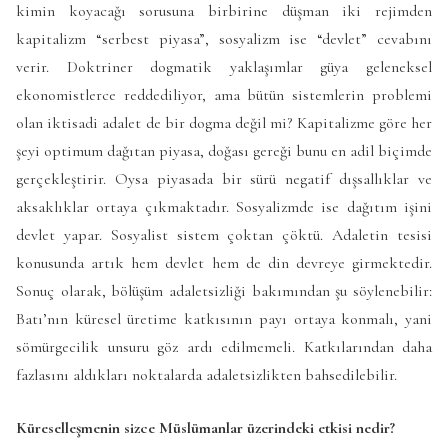
kimin koyacağı sorusuna birbirine düşman iki rejimden
kapitalizm “serbest piyasa”, sosyalizm ise “devlet” cevabını
verir. Doktriner dogmatik yaklaşımlar güya geleneksel
ekonomistlerce reddediliyor, ama bütün sistemlerin problemi
olan iktisadi adalet de bir dogma değil mi? Kapitalizme göre her
şeyi optimum dağıtan piyasa, doğası gereği bunu en adil biçimde
gerçekleştirir. Oysa piyasada bir sürü negatif dışsallıklar ve
aksaklıklar ortaya çıkmaktadır. Sosyalizmde ise dağıtım işini
devlet yapar. Sosyalist sistem çoktan çöktü. Adaletin tesisi
konusunda artık hem devlet hem de din devreye girmektedir.
Sonuç olarak, bölüşüm adaletsizliği bakımından şu söylenebilir:
Batı’nın küresel üretime katkısının payı ortaya konmalı, yani
sömürgecilik unsuru göz ardı edilmemeli. Katkılarından daha
fazlasını aldıkları noktalarda adaletsizlikten bahsedilebilir.
Küreselleşmenin sizce Müslümanlar üzerindeki etkisi nedir?