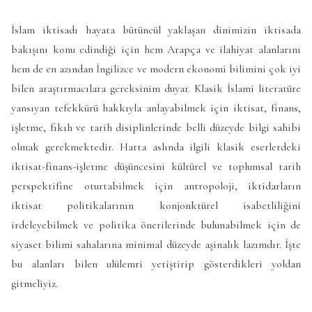
İslam iktisadı hayata bütüncül yaklaşan dinimizin iktisada
bakışını konu edindiği için hem Arapça ve ilahiyat alanlarını
hem de en azından İngilizce ve modern ekonomi bilimini çok iyi
bilen araştırmacılara gereksinim duyar. Klasik İslami literatüre
yansıyan tefekkürü hakkıyla anlayabilmek için iktisat, finans,
işletme, fıkıh ve tarih disiplinlerinde belli düzeyde bilgi sahibi
olmak gerekmektedir. Hatta aslında ilgili klasik eserlerdeki
iktisat-finans-işletme düşüncesini kültürel ve toplumsal tarih
perspektifine oturtabilmek için antropoloji, iktidarların
iktisat politikalarının konjonktürel isabetliliğini
irdeleyebilmek ve politika önerilerinde bulunabilmek için de
siyaset bilimi sahalarına minimal düzeyde aşinalık lazımdır. İşte
bu alanları bilen ulülemri yetiştirip gösterdikleri yoldan
gitmeliyiz.