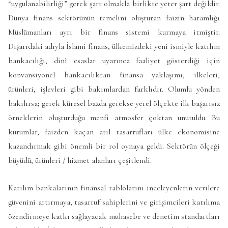
“uygulanabilirliği” gerek şart olmakla birlikte yeter şart değildir.
Dünya finans sektörünün temelini oluşturan faizin haramlığı
Müslümanları ayrı bir finans sistemi kurmaya itmiştir.
Dışarıdaki adıyla İslami finans, ülkemizdeki yeni ismiyle katılım
bankacılığı, dinî esaslar uyarınca faaliyet gösterdiği için
konvansiyonel bankacılıktan finansa yaklaşımı, ilkeleri,
ürünleri, işlevleri gibi bakımlardan farklıdır. Olumlu yönden
bakılırsa; gerek küresel bazda gerekse yerel ölçekte ilk başarısız
örneklerin oluşturduğu menfi atmosfer çoktan unutuldu. Bu
kurumlar, faizden kaçan atıl tasarrufları ülke ekonomisine
kazandırmak gibi önemli bir rol oynaya geldi. Sektörün ölçeği
büyüdü, ürünleri / hizmet alanları çeşitlendi.
Katılım bankalarının finansal tablolarını inceleyenlerin verilere
güvenini artırmaya, tasarruf sahiplerini ve girişimcileri katılıma
özendirmeye katkı sağlayacak muhasebe ve denetim standartları