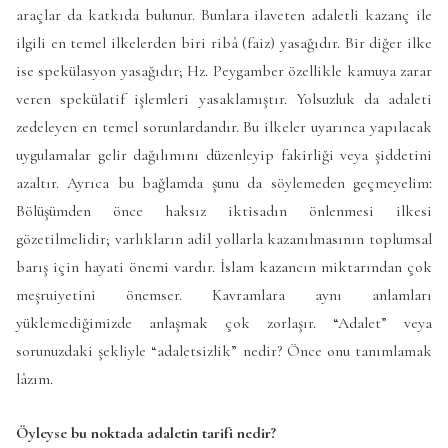
araçlar da katkıda bulunur. Bunlara ilaveten adaletli kazanç ile
ilgili en temel ilkelerden biri ribâ (faiz) yasağıdır. Bir diğer ilke
ise spekülasyon yasağıdır; Hz. Peygamber özellikle kamuya zarar
veren spekülatif işlemleri yasaklamıştır. Yolsuzluk da adaleti
zedeleyen en temel sorunlardandır. Bu ilkeler uyarınca yapılacak
uygulamalar gelir dağılımını düzenleyip fakirliği veya şiddetini
azaltır. Ayrıca bu bağlamda şunu da söylemeden geçmeyelim:
Bölüşümden önce haksız iktisadın önlenmesi ilkesi
gözetilmelidir; varlıkların adil yollarla kazanılmasının toplumsal
barış için hayati önemi vardır. İslam kazancın miktarından çok
meşruiyetini önemser. Kavramlara aynı anlamları
yüklemediğimizde anlaşmak çok zorlaşır. “Adalet” veya
sorunuzdaki şekliyle “adaletsizlik” nedir? Önce onu tanımlamak
lâzım.
Öyleyse bu noktada adaletin tarifi nedir?