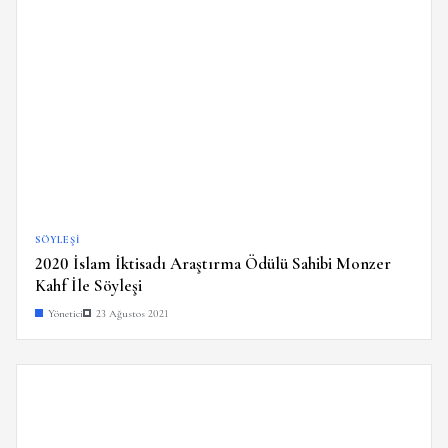
SÖYLEŞI
2020 İslam İktisadı Araştırma Ödülü Sahibi Monzer
Kahf İle Söyleşi
Yönetici
23 Ağustos 2021