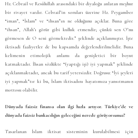
Hz. Cebrail ve Resûlullah arasındaki bir diyaloğu anlatan meşhur
bir rivayet vardır. Cebrail’in soruları üzerine Hz. Peygamber
“iman”, “İslam” ve “ihsan”ın ne olduğunu açıklar. Buna göre
“ihsan”, Allah’ı görür gibi kulluk etmendir; çünkü sen O’nu
görmesen de O seni görmektedir.” şeklinde açıklanmıştır. İşte
iktisadi faaliyetler de bu kapsamda değerlendirilmelidir. Buna
kelimenin etimolojik anlamı da genişletici bir boyut
katmaktadır. İhsan sözlükte “(yaptığı işi) iyi yapmak” şeklinde
açıklanmaktadır, ancak bu tarif yetersizdir. Doğrusu: “İyi şeyleri
iyi yapmak”tır ki bu, İslam iktisadını hayatımıza yansıtmanın
mottosu olabilir.
Dünyada faizsiz finansa olan ilgi hızla artıyor. Türkiye’de ve
dünyada faizsiz bankacılığın geleceğini nerede görüyorsunuz?
Tasarlanan İslam iktisat sisteminin kurulabilmesi için