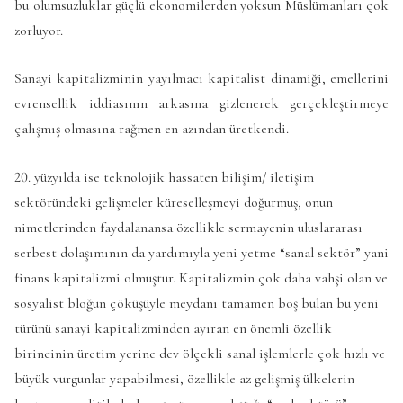
bu olumsuzluklar güçlü ekonomilerden yoksun Müslümanları çok
zorluyor.
Sanayi kapitalizminin yayılmacı kapitalist dinamiği, emellerini
evrensellik iddiasının arkasına gizlenerek gerçekleştirmeye
çalışmış olmasına rağmen en azından üretkendi.
20. yüzyılda ise teknolojik hassaten bilişim/ iletişim
sektöründeki gelişmeler küreselleşmeyi doğurmuş, onun
nimetlerinden faydalanansa özellikle sermayenin uluslararası
serbest dolaşımının da yardımıyla yeni yetme “sanal sektör” yani
finans kapitalizmi olmuştur. Kapitalizmin çok daha vahşi olan ve
sosyalist bloğun çöküşüyle meydanı tamamen boş bulan bu yeni
türünü sanayi kapitalizminden ayıran en önemli özellik
birincinin üretim yerine dev ölçekli sanal işlemlerle çok hızlı ve
büyük vurgunlar yapabilmesi, özellikle az gelişmiş ülkelerin