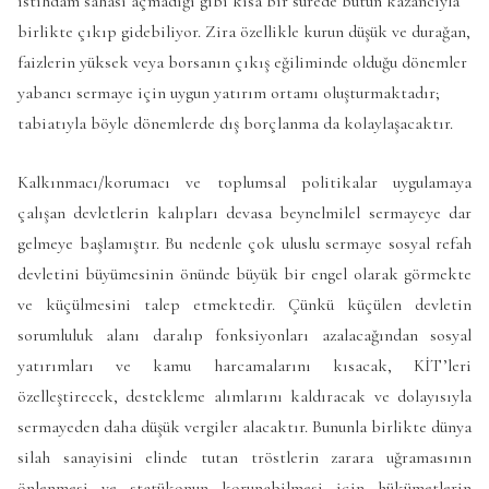
istihdam sahası açmadığı gibi kısa bir sürede bütün kazancıyla
birlikte çıkıp gidebiliyor. Zira özellikle kurun düşük ve durağan,
faizlerin yüksek veya borsanın çıkış eğiliminde olduğu dönemler
yabancı sermaye için uygun yatırım ortamı oluşturmaktadır;
tabiatıyla böyle dönemlerde dış borçlanma da kolaylaşacaktır.
Kalkınmacı/korumacı ve toplumsal politikalar uygulamaya
çalışan devletlerin kalıpları devasa beynelmilel sermayeye dar
gelmeye başlamıştır. Bu nedenle çok uluslu sermaye sosyal refah
devletini büyümesinin önünde büyük bir engel olarak görmekte
ve küçülmesini talep etmektedir. Çünkü küçülen devletin
sorumluluk alanı daralıp fonksiyonları azalacağından sosyal
yatırımları ve kamu harcamalarını kısacak, KİT’leri
özelleştirecek, destekleme alımlarını kaldıracak ve dolayısıyla
sermayeden daha düşük vergiler alacaktır. Bununla birlikte dünya
silah sanayisini elinde tutan tröstlerin zarara uğramasının
önlenmesi ve statükonun korunabilmesi için hükümetlerin