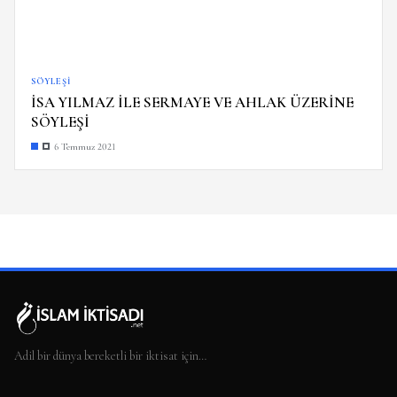
SÖYLEŞI
İSA YILMAZ İLE SERMAYE VE AHLAK ÜZERİNE
SÖYLEŞİ
6 Temmuz 2021
Adil bir dünya bereketli bir iktisat için…