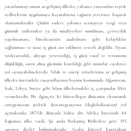
yararlanmayı uman az gelişmiş ülkeler, yabancı yatırımları teşvik
tedbirlerini uygulamaya koymalarına rağmen yeterince başarılı
olamamaktadır. Çünkü sadece yabancı sermayeye vergi veya
gümrük indirimleri ya da muafiyetleri sunulması, çevrecilik
yapılmaması, bürokrasinin azaltılması gibi kolaylıklar
sağlanması ve ucuz iş gücü arz edilmesi yeterli değildir. Siyasi
istikrarsızlık, altyapı yetersizliği, iş gücü vasıf ve veriminin
düşüklüğü, satın alma gücünün kısıtlılığı gibi unsurlar caydırıcı
rol oynayabilmektedir. Silah ve enerji tröstlerinin az gelişmiş
ülkeler üzerindeki tasarruflarının boyutu konusunda Afganistan,
Irak, Libya, Suriye gibi İslam ülkelerindeki iç çatışmalar fikir
vermektedir. Ne ilginçtir ki küreselleşen dünyanın ekonomik
entegrasyonu politik dezentegrasyona (deglobalisation) yol
açmaktadır. 1871’de dünyada Sahra altı Afrika haricinde 64
bağımsız ülke vardı. Şu anda Birleşmiş Milletlere göre 195
egemen devlet bulunmaktadır. Acaba küresel kapitalizm