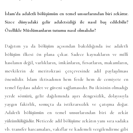
İslam’da adaletli bölüşümün en temel unsurlarından biri zekâttır.
Sizce dünyadaki gelir adaletsizliği ile nasıl baş edilebilir?
Özellikle Müslümanların tutumu nasıl olmalıdır?
Dağıtım ya da bölüşüm açısından bakıldığında ise adaletli
bölüşüm ilkesi ön plana çıkar. Sadece kaynakların ve millî
hasılanın değil, varlıkların, imkânların, fırsatların, makamların,
mevkilerin de meritokrasi çerçevesinde adil paylaşılması
önemlidir. İslam iktisadının hem ferde hem de cemiyete en
temel faydası adalet ve güveni sağlamasıdır. Bu ikisinin olmadığı
yerde sömürü, gelir dağılımında aşırı dengesizlik, dolayısıyla
yaygın fakirlik, sonuçta da istikrarsızlık ve çatışma doğar.
Adaletli bölüşümün en temel unsurlarından biri de zekât
yükümlülüğüdür. Neticede adil bölüşüme zekâtın yanı sıra sadaka
vb. transfer harcamaları, vakıflar ve kademeli vergilendirme gibi