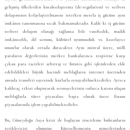
gelişmiş ülkelerden kuralsızlaştırma (de-regulation) ve serbest
dolaşımının kolaylaştırılmasını isterken mesela iş gücüne aynı
imkânın tanınmasına sıcak bakmamaktadır. Kaldı ki iş gücüne
serbest dolaşım olanağı sağlansa bile vasıfsızlık, maddi
imkânsızlık, dil sorunu, kültürel uyumsuzluk vs. kısıtlayıcı
unsurlar olarak ortada duracaktır. Aynı minval üzere, millî
paraların değerlerinin merkez bankalarınca tespitine karşı
çıkan para tacirleri arbitraj ve futures gibi işlemlerden elde
edebildikleri büyük hacimli meblağların internet üzerinden
anında transferi sayesinde kurlarla oynayabilmektedirler. Ayrıca
kaldıraç etkisi oluşturarak sermayelerinin onlarca katına ulaşan
meblağlarla türev piyasaları başta olmak üzere finans
piyasalarında işlem yapabilmektedirler.
Bu, Güneydoğu Asya krizi ile başlayan zincirleme buhranların
tetikleyicisi olmuştur. Küreselleşmenin nimetlerinden