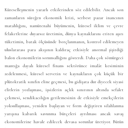
Küreselleşmenin yararlı etkilerinden söz edilebilir. Ancak son
zamanların süreğen ekonomik krizi, serbest pazar inancının
matahlığını, namütenahi büyümenin, küresel iklim ve çevre
felaketlerine duyarsız üretimin, dünya kaynaklarını eriten aşırı
tüketimin, batak ölçüsünde borçlanmanın, kontrol edilemeyen
uluslararası para akışının kaldıraç etkisiyle anormal şişirdiği
balon ekonomilerin sorunsallığını gösterdi. Daha çok sömürgeci
mantığa dayalı küresel finans sektörünce imalât kesiminin
zedelenmesi, küresel servetin ve kaynakların çok küçük bir
plütokratik sınıfın eline geçmesi, bu gidişata dur diyecek siyasi
elitlerin yozlaşması, işsizlerin açlık sınırının altında sefalet
çekmesi, sendikacılığın gerilemesinin de etkisiyle emekçilerin
yoksullaşması, yeniden başlayan ve form değiştiren silahlanma
yarışına kabarık savunma bütçeleri ayrılması ancak savaş
ekonomilerine havale edilecek devasa sorunlar üretiyor. Bütün