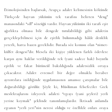
Etimolojisinden başlarsak, Arapça adalet kelimesinin kökünde
Türkçede hayvan yükünün tek tarafını belirten “deng”
manasındaki “ıdl” sözcüğü vardır. Hayvan yükünün iki tarafı eşit
ağırlıkta olmasa bile dengede tutulabildiği gibi adaletin
gerçekleşebilmesi için de eşitlik bulunmadığı hâlde denklik
yeterli, hatta bazen gereklidir. Burada söz konusu olan “nimet-
külfet dengesi”dir. Mesela iki kişiye yüklenen farklı ödevlere
karşın aynı haklar verildiğinde tek (yani sadece hak) boyutlu
eşitlik ve fakat bütüncül bakıldığında adaletsizlik ortaya
çıkacaktır. Adalet evrensel bir değer olmakla beraber
ayrıntılara inildiğinde uygulamasının amansız çatışmalar bile
doğurabildiği görülür. Şöyle ki; Müslüman felsefeciler Grek
meslektaşlarını izleyerek adaleti “eşyayı (yani şeyleri) yerli
yerine koymak” şeklinde tanımlamışlardır. İktisadi anlamda
eşyanın “yerli yeri”nin neresi olduğu ve özellikle onları oraya