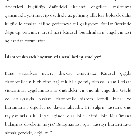
devletleri küçültüp önündeki iktisadi engelleri azaltmaya
çalışmakla yetinmeyip özellikle az gelişmiş ülkeleri bölerek daha
küçük lokmalar hâline getirmeye mi çalışıyor? Bunlar üzerinde
düşünüp önlemler üretilmesi küresel bunalımların engellenmesi
açısından zorunludur.
İslam ve iktisadı hayatımızda nasıl birleştirmeliyiz?
Bunu yaparken nelere dikkat etmeliyiz? Küresel çağda
ekonomilerin birbirine bağımlı hâle gelmiş olması İslam iktisat
sisteminin uygulanmasının önündeki en önemli engeldir. Güçlü
ve dolayısıyla baskın ekonomik sistem kendi kural ve
kurumlarını diğerlerine dayatmaktadır. Bir salgın hastalık onu
taşıyanlarla sıkı ilişki içinde olsa bile kâmil bir Müslümana
bulaşmaz diyebilir miyiz? Bulaşmaması için hastayı karantinaya
almak gerekir, değil mi?