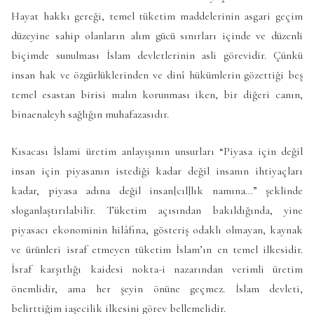
Hayat hakkı gereği, temel tüketim maddelerinin asgari geçim
düzeyine sahip olanların alım gücü sınırları içinde ve düzenli
biçimde sunulması İslam devletlerinin asli görevidir. Çünkü
insan hak ve özgürlüklerinden ve dinî hükümlerin gözettiği beş
temel esastan birisi malın korunması iken, bir diğeri canın,
binaenaleyh sağlığın muhafazasıdır.
Kısacası İslami üretim anlayışının unsurları “Piyasa için değil
insan için piyasanın istediği kadar değil insanın ihtiyaçları
kadar, piyasa adına değil insan[cıl]lık namına…” şeklinde
sloganlaştırılabilir. Tüketim açısından bakıldığında, yine
piyasacı ekonominin hilâfına, gösteriş odaklı olmayan, kaynak
ve ürünleri israf etmeyen tüketim İslam’ın en temel ilkesidir.
İsraf karşıtlığı kaidesi nokta-i nazarından verimli üretim
önemlidir, ama her şeyin önüne geçmez. İslam devleti,
belirttiğim iaşecilik ilkesini görev bellemelidir.