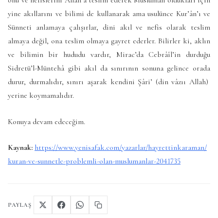
onu ve nefislerini Allah’a teslim ederek Müslüman oldukları için
yine akıllarını ve bilimi de kullanarak ama usulünce Kur’ân’ı ve
Sünneti anlamaya çalışırlar, dini akıl ve nefis olarak teslim
almaya değil, ona teslim olmaya gayret ederler. Bilirler ki, aklın
ve bilimin bir hududu vardır, Mirac’da Cebrâîl’in durduğu
Sidretü’l-Müntehâ gibi akıl da sınırının sonuna gelince orada
durur, durmalıdır, sınırı aşarak kendini Şâri’ (din vâzıı Allah)
yerine koymamalıdır.
Konuya devam edeceğim.
Kaynak:
https://www.yenisafak.com/yazarlar/hayrettinkaraman/
kuran-ve-sunnetle-problemli-olan-muslumanlar-2041735
PAYLAŞ