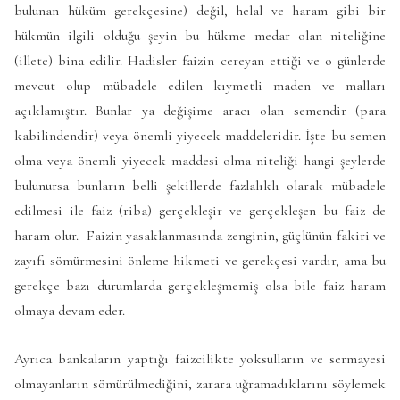
bulunan hüküm gerekçesine) değil, helal ve haram gibi bir
hükmün ilgili olduğu şeyin bu hükme medar olan niteliğine
(illete) bina edilir. Hadisler faizin cereyan ettiği ve o günlerde
mevcut olup mübadele edilen kıymetli maden ve malları
açıklamıştır. Bunlar ya değişime aracı olan semendir (para
kabilindendir) veya önemli yiyecek maddeleridir. İşte bu semen
olma veya önemli yiyecek maddesi olma niteliği hangi şeylerde
bulunursa bunların belli şekillerde fazlalıklı olarak mübadele
edilmesi ile faiz (riba) gerçekleşir ve gerçekleşen bu faiz de
haram olur. Faizin yasaklanmasında zenginin, güçlünün fakiri ve
zayıfı sömürmesini önleme hikmeti ve gerekçesi vardır, ama bu
gerekçe bazı durumlarda gerçekleşmemiş olsa bile faiz haram
olmaya devam eder.
Ayrıca bankaların yaptığı faizcilikte yoksulların ve sermayesi
olmayanların sömürülmediğini, zarara uğramadıklarını söylemek