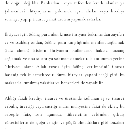
de doğru değildir. Bankadan veya tefeciden kredi alanlar ya
şahsi-ailevî ihtiyaçlarını gidermek için alırlar veya krediyi
sermaye yapıp ticaret yahut üretim yapmak isterler.
İhtiyacı için ödünç para alan kimse ihtiyacı bakımından zayıftır
ve yoksuldur; ondan, ödünç para karşılığında menfaat sağlamak
(faiz almak) kişinin ihtiyacını kullanarak haksız kazanç
sağlamak ve onu sıkıntıya sokmak demektir. İslam bunun yerine
“ihtiyacı olana Allah rızası için ödünç verilmesini” (karz-ı
haseni) teklif etmektedir. Bunu bireyler yapabileceği gibi bu
maksatla kurulmuş vakıflar ve benzerleri de yapabilir.
Aldığı faizli krediyi ticaret ve üretimde kullanan iş ve ticaret
erbabı, ürettiği veya sattığı malın maliyetine faizi de ekler, bu
sebeple faiz, son aşamada tüketicinin cebinden çıkar;
tüketicilerin de çoğu zengin ve güçlü olmadıkları gibi bazıları