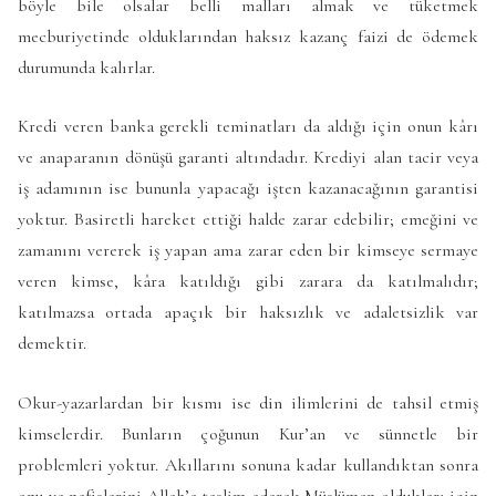
böyle bile olsalar belli malları almak ve tüketmek
mecburiyetinde olduklarından haksız kazanç faizi de ödemek
durumunda kalırlar.
Kredi veren banka gerekli teminatları da aldığı için onun kârı
ve anaparanın dönüşü garanti altındadır. Krediyi alan tacir veya
iş adamının ise bununla yapacağı işten kazanacağının garantisi
yoktur. Basiretli hareket ettiği halde zarar edebilir; emeğini ve
zamanını vererek iş yapan ama zarar eden bir kimseye sermaye
veren kimse, kâra katıldığı gibi zarara da katılmalıdır;
katılmazsa ortada apaçık bir haksızlık ve adaletsizlik var
demektir.
Okur-yazarlardan bir kısmı ise din ilimlerini de tahsil etmiş
kimselerdir. Bunların çoğunun Kur’an ve sünnetle bir
problemleri yoktur. Akıllarını sonuna kadar kullandıktan sonra