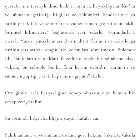
çevrelerinin tesiriyle dine, haddini aşan akılla yaklaşırlar, Kur’an
ve sünnetin getirdiği bilgileri ve hükümleri kendilerince ya
tarihi gereklilik ve sebeplere veya her zaman geçerli olan “aklî-
bilimsel hikmetlere” bağlayarak tevil ederler (yorumlarlar),
mesela “faizin yasaklanmasından maksat Kur’an’ın nazil olduğu
tarihin şartlarında zenginlerin yoksulları sömürmesini önlemek
idi, bankaların yaptıkları faizcilikte böyle bir sömürme olayı
yoktur, bu sebeple banka faizi haram değildir, Kur’an’ın ve
sünnetin yaptığı yasak kapsamına girmez” derler.
Örneğimiz kafa karışıklığına sebep olmasın diye hemen bir
cevap yetiştirelim:
Bu yorumda bilgi eksikliğine dayalı hatalar var:
Sahih anlama ve yorumlama usulüne göre hüküm, hikmete (akılla