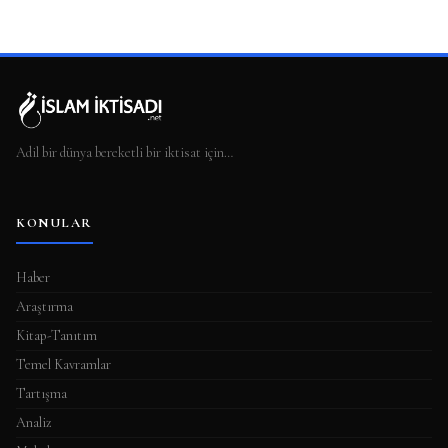
Adil bir dünya bereketli bir iktisat için…
KONULAR
Haber
Araştırma
Kitap-Tanıtım
Temel Kavramlar
Tartışma
Analiz