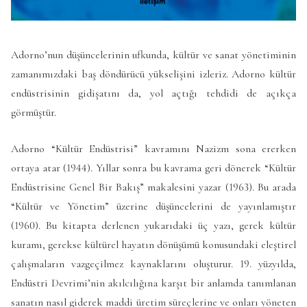
Adorno’nun düşüncelerinin ufkunda, kültür ve sanat yönetiminin
zamanımızdaki baş döndürücü yükselişini izleriz. Adorno kültür
endüstrisinin gidişatını da, yol açtığı tehdidi de açıkça
görmüştür.
Adorno “Kültür Endüstrisi” kavramını Nazizm sona ererken
ortaya atar (1944). Yıllar sonra bu kavrama geri dönerek “Kültür
Endüstrisine Genel Bir Bakış” makalesini yazar (1963). Bu arada
“Kültür ve Yönetim” üzerine düşüncelerini de yayınlamıştır
(1960). Bu kitapta derlenen yukarıdaki üç yazı, gerek kültür
kuramı, gerekse kültürel hayatın dönüşümü konusundaki eleştirel
çalışmaların vazgeçilmez kaynaklarını oluşturur. 19. yüzyılda,
Endüstri Devrimi’nin akılcılığına karşıt bir anlamda tanımlanan
sanatın nasıl giderek maddi üretim süreçlerine ve onları yöneten