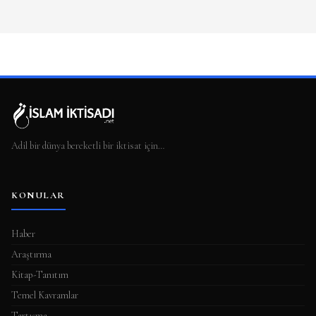
Adil bir dünya bereketli bir iktisat için…
KONULAR
Haber
Araştırma
Kitap-Tanıtım
Temel Kavramlar
Tartışma