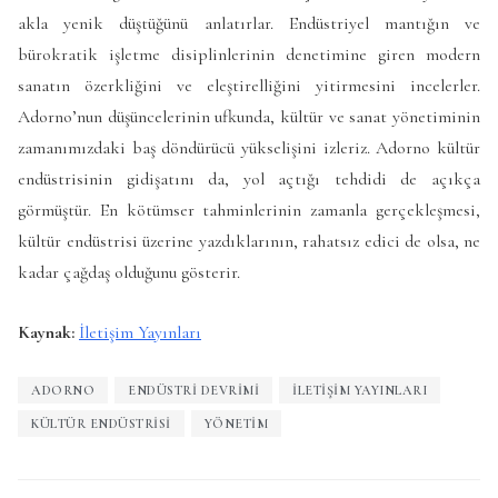
akla yenik düştüğünü anlatırlar. Endüstriyel mantığın ve
bürokratik işletme disiplinlerinin denetimine giren modern
sanatın özerkliğini ve eleştirelliğini yitirmesini incelerler.
Adorno’nun düşüncelerinin ufkunda, kültür ve sanat yönetiminin
zamanımızdaki baş döndürücü yükselişini izleriz. Adorno kültür
endüstrisinin gidişatını da, yol açtığı tehdidi de açıkça
görmüştür. En kötümser tahminlerinin zamanla gerçekleşmesi,
kültür endüstrisi üzerine yazdıklarının, rahatsız edici de olsa, ne
kadar çağdaş olduğunu gösterir.
Kaynak:
İletişim Yayınları
ADORNO
ENDÜSTRI DEVRIMI
İLETIŞIM YAYINLARI
KÜLTÜR ENDÜSTRISI
YÖNETIM