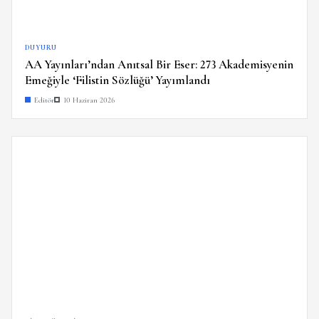
DUYURU
AA Yayınları’ndan Anıtsal Bir Eser: 273 Akademisyenin
Emeğiyle ‘Filistin Sözlüğü’ Yayımlandı
Editör
10 Haziran 2026