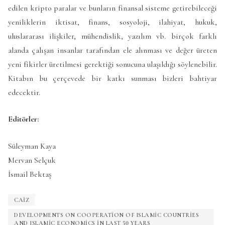
edilen kripto paralar ve bunların finansal sisteme getirebileceği
yeniliklerin iktisat, finans, sosyoloji, ilahiyat, hukuk,
uluslararası ilişkiler, mühendislik, yazılım vb. birçok farklı
alanda çalışan insanlar tarafından ele alınması ve değer üreten
yeni fikirler üretilmesi gerektiği sonucuna ulaşıldığı söylenebilir.
Kitabın bu çerçevede bir katkı sunması bizleri bahtiyar
edecektir.
Editörler:
Süleyman Kaya
Mervan Selçuk
İsmail Bektaş
CAIZ
DEVELOPMENTS ON COOPERATION OF ISLAMIC COUNTRIES
AND ISLAMIC ECONOMICS IN LAST 50 YEARS