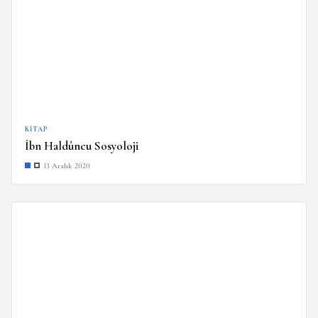
KITAP
İbn Haldûncu Sosyoloji
13 Aralık 2020