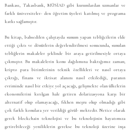
Bankası, Takasbank, MÜSİAD gibi kurumlardan uzmanlar ve
farklı üniversiteler- den öğretim üyeleri katılmış ve programa
katkı sağlamıştır.
Bu kitap, bahsedilen çalıştayda sunum yapan tebliğcilerin elde
ettiği çıktı ve dönütlerin değerlendirilmesi sonucunda, sunulan
tebliğlerin makaleler şeklinde bir araya getirilmesiyle ortaya
çıkmıştır. Bu makalelerin konu dağılımına baktığımız zaman;
kripto para birimlerinin teknik özellikleri ve nasıl ortaya
çıktığı, finans ve iktisat alanını nasıl etkilediği, paranın
evriminde nasıl bir etkiye yol açacağı, gelişmekte olan ülkelerin
ekonomilerini kırılgan hale getiren dolarizasyona karşı bir
alternatif olup olamayacağı, fıkhen meşru olup olmadığı gibi
çok farklı konulara yer verildiği görül- mektedir. Netice olarak
gerek blockchain teknolojisi ve bu teknolojinin hayatımıza
getirebileceği yeniliklerin gerekse bu teknoloji üzerine inşa