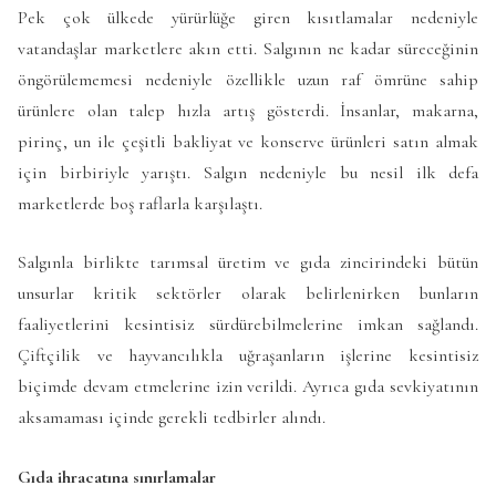
Pek çok ülkede yürürlüğe giren kısıtlamalar nedeniyle
vatandaşlar marketlere akın etti. Salgının ne kadar süreceğinin
öngörülememesi nedeniyle özellikle uzun raf ömrüne sahip
ürünlere olan talep hızla artış gösterdi. İnsanlar, makarna,
pirinç, un ile çeşitli bakliyat ve konserve ürünleri satın almak
için birbiriyle yarıştı. Salgın nedeniyle bu nesil ilk defa
marketlerde boş raflarla karşılaştı.
Salgınla birlikte tarımsal üretim ve gıda zincirindeki bütün
unsurlar kritik sektörler olarak belirlenirken bunların
faaliyetlerini kesintisiz sürdürebilmelerine imkan sağlandı.
Çiftçilik ve hayvancılıkla uğraşanların işlerine kesintisiz
biçimde devam etmelerine izin verildi. Ayrıca gıda sevkiyatının
aksamaması içinde gerekli tedbirler alındı.
Gıda ihracatına sınırlamalar