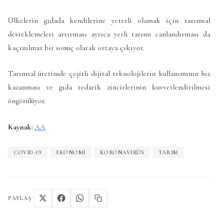
Ülkelerin gıdada kendilerine yeterli olamak için tarımsal
desteklemeleri artırması ayrıca yerli tarımı canlandırması da
kaçınılmaz bir sonuç olarak ortaya çıkıyor.
Tarımsal üretimde çeşitli dijital teknolojilerin kullanımının hız
kazanması ve gıda tedarik zincirlerinin kuvvetlendirilmesi
öngörülüyor.
Kaynak:
AA
COVID-19
EKONOMI
KORONAVIRÜS
TARIM
PAYLAŞ