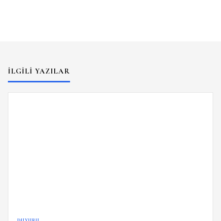
İLGILI YAZILAR
DUYURU