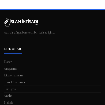
Adil bir dünya bereketli bir iktisat için…
KONULAR
Haber
Araştırma
Kitap-Tanıtım
Temel Kavramlar
Tartışma
Analiz
Makale