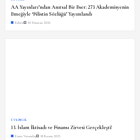
AA Yayınları’ndan Anıtsal Bir Eser: 273 Akademisyenin
Emeğiyle ‘Filistin Sözlüğü’ Yayımlandı
Editör
10 Haziran 2026
ETKINLIK
13. İslam İktisadı ve Finansı Zirvesi Gerçekleşti!
Esma Vatandaş
18 Kasım 2025