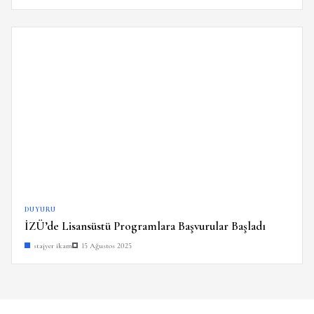
DUYURU
İZÜ’de Lisansüstü Programlara Başvurular Başladı
stajyer ikam
15 Ağustos 2025