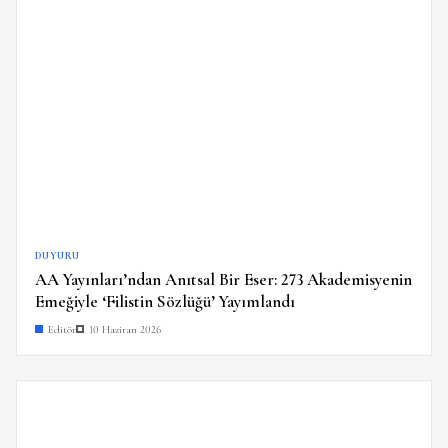
DUYURU
AA Yayınları’ndan Anıtsal Bir Eser: 273 Akademisyenin
Emeğiyle ‘Filistin Sözlüğü’ Yayımlandı
Editör
10 Haziran 2026