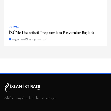
DUYURU
İZÜ’de Lisansüstü Programlara Başvurular Başladı
stajyer ikam
15 Ağustos 2025
Adil bir dünya bereketli bir iktisat için…