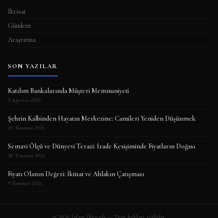
İktisat
Gündem
Araştırma
SON YAZILAR
Katılım Bankalarında Müşteri Memnuniyeti
3 Ağustos 2026
Şehrin Kalbinden Hayatın Merkezine: Camileri Yeniden Düşünmek
30 Temmuz 2026
Semavi Ölçü ve Dünyevi Terazi: İrade Kesişiminde Fiyatların Doğası
30 Temmuz 2026
Fiyatı Olanın Değeri: İktisat ve Ahlakın Çatışması
9 Temmuz 2026
© 2026 İslam İktisadı — Tüm hakları saklıdır.