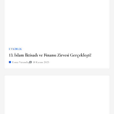
ETKINLIK
13. İslam İktisadı ve Finansı Zirvesi Gerçekleşti!
Esma Vatandaş
18 Kasım 2025