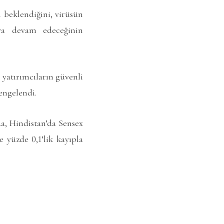
n beklendiğini, virüsün
maya devam edeceğinin
 yatırımcıların güvenli
engelendi.
a, Hindistan’da Sensex
 yüzde 0,1’lik kayıpla