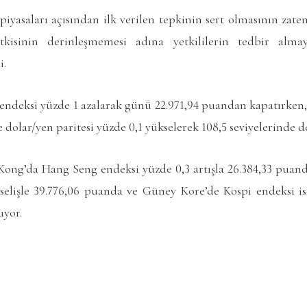
 piyasaları açısından ilk verilen tepkinin sert olmasının zate
etkisinin derinleşmemesi adına yetkililerin tedbir al
i.
endeksi yüzde 1 azalarak günü 22.971,94 puandan kapatırken,
 dolar/yen paritesi yüzde 0,1 yükselerek 108,5 seviyelerinde d
ong’da Hang Seng endeksi yüzde 0,3 artışla 26.384,33 puand
selişle 39.776,06 puanda ve Güney Kore’de Kospi endeksi ise
uyor.