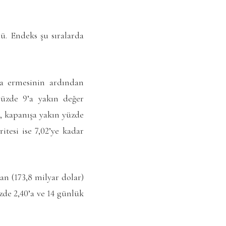
ü. Endeks şu sıralarda
na ermesinin ardından
 yüzde 9’a yakın değer
, kapanışa yakın yüzde
itesi ise 7,02’ye kadar
an (173,8 milyar dolar)
üzde 2,40’a ve 14 günlük