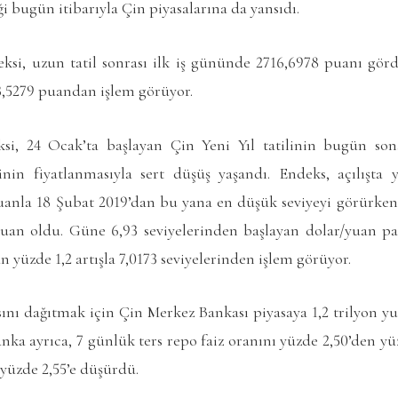
i bugün itibarıyla Çin piyasalarına da yansıdı.
ksi, uzun tatil sonrası ilk iş gününde 2716,6978 puanı görd
3,5279 puandan işlem görüyor.
ksi, 24 Ocak’ta başlayan Çin Yeni Yıl tatilinin bugün so
inin fiyatlanmasıyla sert düşüş yaşandı. Endeks, açılışta
uanla 18 Şubat 2019’dan bu yana en düşük seviyeyi görürken
puan oldu. Güne 6,93 seviyelerinden başlayan dolar/yuan par
 yüzde 1,2 artışla 7,0173 seviyelerinden işlem görüyor.
ını dağıtmak için Çin Merkez Bankası piyasaya 1,2 trilyon yu
Banka ayrıca, 7 günlük ters repo faiz oranını yüzde 2,50’den y
 yüzde 2,55’e düşürdü.