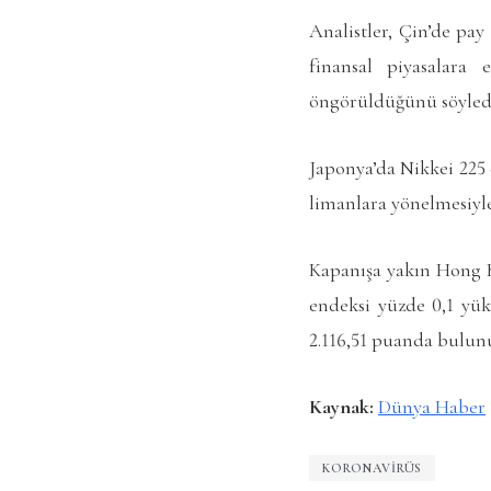
Analistler, Çin’de pay
finansal piyasalara 
öngörüldüğünü söyled
Japonya’da Nikkei 225 
limanlara yönelmesiyle
Kapanışa yakın Hong K
endeksi yüzde 0,1 yük
2.116,51 puanda bulun
Kaynak:
Dünya Haber
KORONAVIRÜS