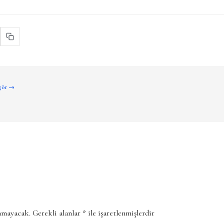
 gör →
anmayacak.
Gerekli alanlar
*
ile işaretlenmişlerdir