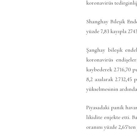
koronavirüs tedirginliğ
Shanghay Bileşik Ende
yüzde 7,83 kayıpla 274
Şanghay bileşik ende
koronavirüs endişeler
kaybederek 2.716,70 p
8,2 azalarak 2.732,45 
yükselmesinin ardından
Piyasadaki panik havas
likidite enjekte etti. 
oranını yüzde 2,65’ten