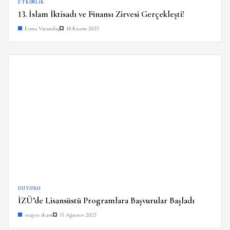
ETKINLIK
13. İslam İktisadı ve Finansı Zirvesi Gerçekleşti!
Esma Vatandaş
18 Kasım 2025
DUYURU
İZÜ’de Lisansüstü Programlara Başvurular Başladı
stajyer ikam
15 Ağustos 2025