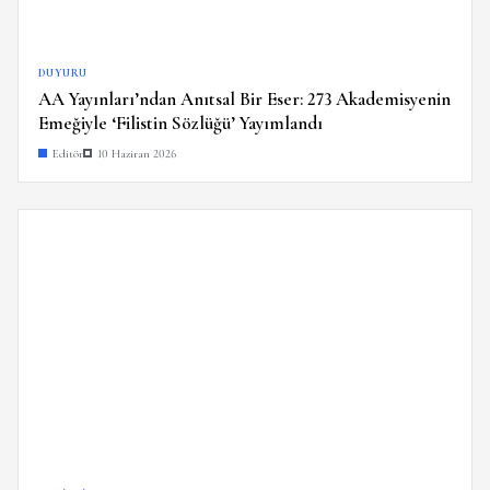
DUYURU
AA Yayınları’ndan Anıtsal Bir Eser: 273 Akademisyenin
Emeğiyle ‘Filistin Sözlüğü’ Yayımlandı
Editör
10 Haziran 2026