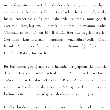
muhaddis, müverrih ve İslâmî ilimler geleneği içerisindeki diğer
alanlarda eserler vermiş âlimler tarafından; harâc, emvâl, kesb,
hisbe, ticaret ve ahlâk gibi sahalarda kaleme alınmış çeşitli
eserlerin karşılaştırmalı olarak okunması planlanmaktadır.
Okumaların her dönem bir literatür üzerinde seçilen eserler
üzerinden karşılaştırmalı yapılması öngörülmektedir. Ders
İstanbul Medeniyet Üniversitesi İktisat Bölümü Öğr. Üyesi Doç.
Dr. Faruk Bal verilmektedir.
Bu bağlamda, geçtiğimiz sene haftada bir yapılan iki saatlik
derslerle Kesb literatürü özelinde İmam Muhammed bin Hasan
eş-Şeybânî’nin Kitabu’ l-İktisâb fî Rızkı’l-Müstetab ve İmam
Gazali’nin Kitabü Âdâbi’l-Kesb ve’l-Meaş eserlerinin seçilen
bölümleri üzerinden karşılaştırmalı okumalar yapılmıştır.
İnşallah bu dönem Kesb literatürü üzerinde incelenecek son eser