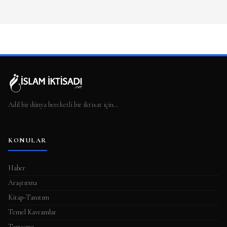
Adil bir dünya bereketli bir iktisat için…
KONULAR
Haber
Araştırma
Kitap-Tanıtım
Temel Kavramlar
Tartışma