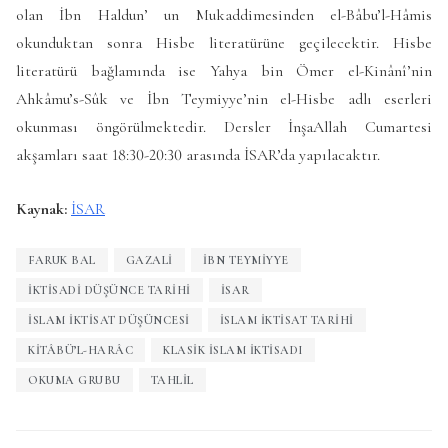
olan İbn Haldun’ un Mukaddimesinden el-Bâbu’l-Hâmis
okunduktan sonra Hisbe literatürüne geçilecektir. Hisbe
literatürü bağlamında ise Yahya bin Ömer el-Kinânî’nin
Ahkâmu’s-Sûk ve İbn Teymiyye’nin el-Hisbe adlı eserleri
okunması öngörülmektedir. Dersler İnşaAllah Cumartesi
akşamları saat 18:30-20:30 arasında İSAR’da yapılacaktır.
Kaynak:
İSAR
FARUK BAL
GAZALI
İBN TEYMIYYE
İKTISADI DÜŞÜNCE TARIHI
İSAR
İSLAM İKTISAT DÜŞÜNCESI
İSLAM İKTISAT TARIHI
KITÂBÜ’L-HARÂC
KLASIK İSLAM İKTISADI
OKUMA GRUBU
TAHLIL