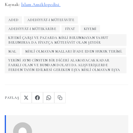
Kaynak:
İslam Ansiklopedisi
ADED
ADEDIYYÂT-I MÜTEFÂVITE
ADEDIYYÂT-I MÜTEKĀRIBE
FIYAT
KIYEMI
KIYEMÎ ÇARŞI VE PAZARDA MISLI BULUNMAYAN YAHUT
BULUNURSA DA FIYATÇA MÜTEFÂVIT OLAN ŞEYDIR
MAL
MISLÎ OLMAYAN MALLARI IFADE EDEN HUKUK TERIMI.
YERINI AYNI CINSTEN BIR DIĞERI ALAMAYACAK KADAR
FARKLI OLAN VE BUNDAN DOLAYI DA ALIŞVERIŞLERDE
FERDEN TAYIN EDILMESI GEREKEN EŞYA MISLÎ OLMAYAN EŞYA
PAYLAŞ