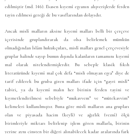
edilmiştir (md. 146). Esasen kıyemî eşyanın alışverişlerde ferden
tayin edilmesi gereği de bu vasıflarından dolayıdır.
Ancak mislî malların aksine kıyemî malları belli bir çerçeve
içerisinde gruplandırarak da olsa belirlemek mümkün
olmadığından İslâm hukukçuları, mislî malları genel çerçevesiyle
gruplar halinde sayıp bunun dışında kalanların tamamını kıyemî
mal olarak nitelendirmişlerdir. Bu sebeple klasik fıkıh
literatüründe kıyemî mal çok defa “misli olmayan eşya” diye de
tarif edilerek bu gruba giren malları ifade için “gayri mislî”
tabiri, ya da kıyemî malın her birinin ferden tayini ve
kıymetlendirilmesi sebebiyle “mukavvem” ve “mütekavvim”
kelimeleri kullanılmıştır. Buna göre mislî malların ana grupları
olan ve piyasada hacim (keylî) ve ağırlık (veznî) ölçü
birimleriyle miktarı belirlenip işlem gören mallarla, birinin
yerine aynı cinsten bir diğeri alınabilecek kadar aralarında fark