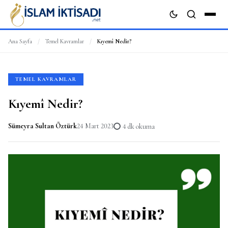
Ana Sayfa
/
Temel Kavramlar
/
Kıyemî Nedir?
ARA
TEMEL KAVRAMLAR
Kıyemî Nedir?
Sümeyra Sultan Öztürk
24 Mart 2023
4 dk okuma