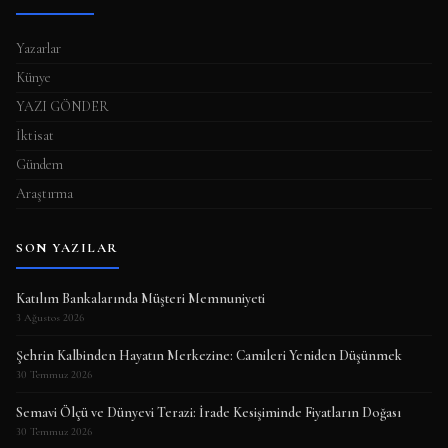
Yazarlar
Künye
YAZI GÖNDER
İktisat
Gündem
Araştırma
SON YAZILAR
Katılım Bankalarında Müşteri Memnuniyeti
3 Ağustos 2026
Şehrin Kalbinden Hayatın Merkezine: Camileri Yeniden Düşünmek
30 Temmuz 2026
Semavi Ölçü ve Dünyevi Terazi: İrade Kesişiminde Fiyatların Doğası
30 Temmuz 2026