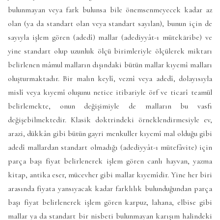
bulunmayan veya fark bulunsa bile önemsenmeyecek kadar az
olan (ya da standart olan veya standart sayılan), bunun için de
sayıyla işlem gören (adedî) mallar (adediyyât-ı mütekāribe) ve
yine standart olup uzunluk ölçü birimleriyle ölçülerek miktarı
belirlenen mâmul malların dışındaki bütün mallar kıyemî malları
oluşturmaktadır. Bir malın keylî, veznî veya adedî, dolayısıyla
mislî veya kıyemî oluşunu netice itibariyle örf ve ticarî teamül
belirlemekte, onun değişimiyle de malların bu vasfı
değişebilmektedir. Klasik doktrindeki örneklendirmesiyle ev,
arazi, dükkân gibi bütün gayri menkuller kıyemî mal olduğu gibi
adedî mallardan standart olmadığı (adediyyât-ı mütefâvite) için
parça başı fiyat belirlenerek işlem gören canlı hayvan, yazma
kitap, antika eser, mücevher gibi mallar kıyemîdir. Yine her biri
arasında fiyata yansıyacak kadar farklılık bulunduğundan parça
başı fiyat belirlenerek işlem gören karpuz, lahana, elbise gibi
mallar ya da standart bir nisbeti bulunmayan karışım halindeki