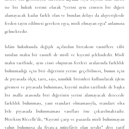
ise bir hukuk terimi olarak “yerini aynı cinsten bir diğeri
alamayacak kadar farklı olan ve bundan dolayı da alışverişlerde
ferden tayin edilmesi gereken eşya, mislî olmayan eşya” anlamına
gelmektedir.
İslâm hukukunda değişik açılardan birtakım tasniflere tâbi
tutulan malın bir tasnifi de mislî ve kıyemî şeklindedir. Mislî
malın tarifinde, aynı cinsi oluşturan fertleri aralarında farklılık
bulunmadığı için biri diğerinin yerine geçebilmesi, bunun için
de piyasada ölçü, tartı, sayı, uzunluk birimleri kullanılarak işlem
görmesi ve piyasada bulunması; kıyemî malın tarifinde de başka
bir malla arasında biri diğerinin yerini alamayacak derecede
farklılık bulunması, yani standart olmamasıyla, standart olsa
bile piyasada bulunmaması vasıfları öne çıkarılmaktadır.
Nitekim
Mecelle
’de, “Kıyemî çarşı ve pazarda misli bulunmayan
yahut bulunursa da fiyatça mütefâvit olan şeydir” diye tarif