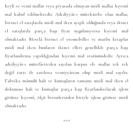
keylî ve veznî mallar veya piyasada olmayan mislî mallar kıyemî
mal kabul edilmektedir. Adediyyât-ı mütekāribe olan mallar,
birinci el satışlarda mislî mal iken ayıplı olduğunda veya ikinci
el satışlarda parça başı fiyat uygulanıyorsa kıyemî mal
olmaktadır. Meselâ birinci el otomobiller ve matbu kitaplar
mislî mal iken bunların ikinci elleri genellikle parça başı
fiyatlandırma yapıldığından kıyemî mal statüsündedir. Ayrıca
adediyyât-ı mütefâviteden sayılan karpuz vb. mallar tek tek
değil tartı ile satılırsa vezniyyâttan olup mislî mal sayılır.
Fabrika mâmulü halı ve kumaşların tamamı mislî mal iken el
dokuması halı ve kumaşlar parça başı fiyatlandırılarak işlem
görürse kıyemî, ölçü birimlerinden biriyle işlem görürse mislî
olmaktadır.
***