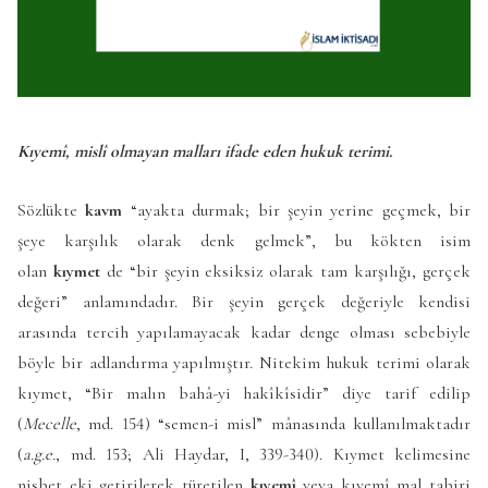
Kıyemî, mislî olmayan malları ifade eden hukuk terimi.
Sözlükte
kavm
“ayakta durmak; bir şeyin yerine geçmek, bir
şeye karşılık olarak denk gelmek”, bu kökten isim
olan
kıymet
de “bir şeyin eksiksiz olarak tam karşılığı, gerçek
değeri” anlamındadır. Bir şeyin gerçek değeriyle kendisi
arasında tercih yapılamayacak kadar denge olması sebebiyle
böyle bir adlandırma yapılmıştır. Nitekim hukuk terimi olarak
kıymet, “Bir malın bahâ-yi hakîkîsidir” diye tarif edilip
(
Mecelle
, md. 154) “semen-i misl” mânasında kullanılmaktadır
(
a.g.e.
, md. 153; Ali Haydar, I, 339-340). Kıymet kelimesine
nisbet eki getirilerek türetilen
kıyemî
veya kıyemî mal tabiri