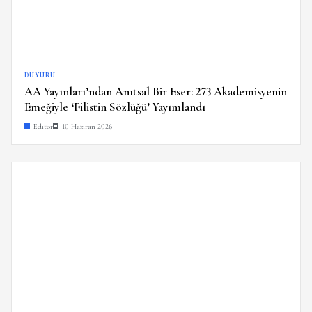
DUYURU
AA Yayınları’ndan Anıtsal Bir Eser: 273 Akademisyenin
Emeğiyle ‘Filistin Sözlüğü’ Yayımlandı
Editör
10 Haziran 2026