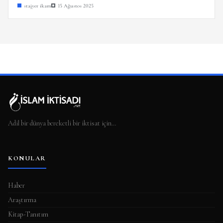
stajyer ikam
15 Ağustos 2025
Adil bir dünya bereketli bir iktisat için…
KONULAR
Haber
Araştırma
Kitap-Tanıtım