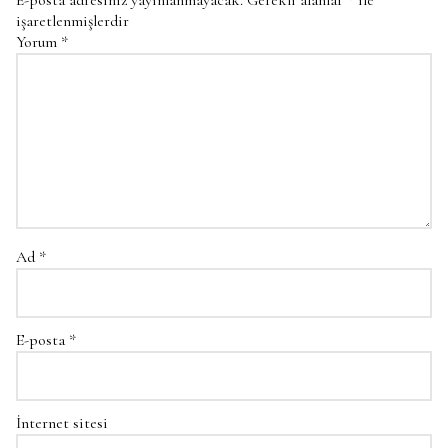
E-posta adresiniz yayınlanmayacak.
Gerekli alanlar
*
ile
işaretlenmişlerdir
Yorum
*
Ad
*
E-posta
*
İnternet sitesi