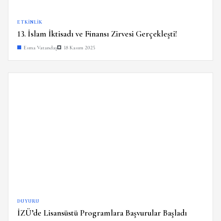
ETKINLIK
13. İslam İktisadı ve Finansı Zirvesi Gerçekleşti!
Esma Vatandaş
18 Kasım 2025
DUYURU
İZÜ’de Lisansüstü Programlara Başvurular Başladı