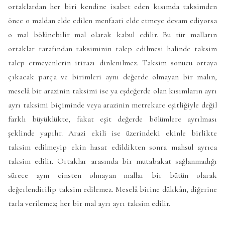
ortaklardan her biri kendine isabet eden kısımda taksimden
önce o maldan elde edilen menfaati elde etmeye devam ediyorsa
o mal bölünebilir mal olarak kabul edilir. Bu tür malların
ortaklar tarafından taksiminin talep edilmesi halinde taksim
talep etmeyenlerin itirazı dinlenilmez. Taksim sonucu ortaya
çıkacak parça ve birimleri aynı değerde olmayan bir malın,
meselâ bir arazinin taksimi ise ya eşdeğerde olan kısımların ayrı
ayrı taksimi biçiminde veya arazinin metrekare eşitliğiyle değil
farklı büyüklükte, fakat eşit değerde bölümlere ayrılması
şeklinde yapılır. Arazi ekili ise üzerindeki ekinle birlikte
taksim edilmeyip ekin hasat edildikten sonra mahsul ayrıca
taksim edilir. Ortaklar arasında bir mutabakat sağlanmadığı
sürece aynı cinsten olmayan mallar bir bütün olarak
değerlendirilip taksim edilemez. Meselâ birine dükkân, diğerine
tarla verilemez; her bir mal ayrı ayrı taksim edilir.