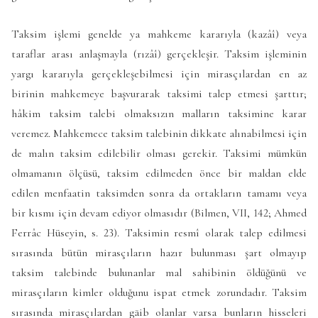
Taksim işlemi genelde ya mahkeme kararıyla (kazâî) veya
taraflar arası anlaşmayla (rızâî) gerçekleşir. Taksim işleminin
yargı kararıyla gerçekleşebilmesi için mirasçılardan en az
birinin mahkemeye başvurarak taksimi talep etmesi şarttır;
hâkim taksim talebi olmaksızın malların taksimine karar
veremez. Mahkemece taksim talebinin dikkate alınabilmesi için
de malın taksim edilebilir olması gerekir. Taksimi mümkün
olmamanın ölçüsü, taksim edilmeden önce bir maldan elde
edilen menfaatin taksimden sonra da ortakların tamamı veya
bir kısmı için devam ediyor olmasıdır (Bilmen, VII, 142; Ahmed
Ferrâc Hüseyin, s. 23). Taksimin resmî olarak talep edilmesi
sırasında bütün mirasçıların hazır bulunması şart olmayıp
taksim talebinde bulunanlar mal sahibinin öldüğünü ve
mirasçıların kimler olduğunu ispat etmek zorundadır. Taksim
sırasında mirasçılardan gāib olanlar varsa bunların hisseleri