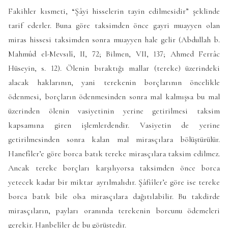
Fakihler kısmeti, “Şâyi hisselerin tayin edilmesidir” şeklinde
tarif ederler. Buna göre taksimden önce gayri muayyen olan
miras hissesi taksimden sonra muayyen hale gelir (Abdullah b.
Mahmûd el-Mevsılî, II, 72; Bilmen, VII, 137; Ahmed Ferrâc
Hüseyin, s. 12). Ölenin bıraktığı mallar (tereke) üzerindeki
alacak haklarının, yani terekenin borçlarının öncelikle
ödenmesi, borçların ödenmesinden sonra mal kalmışsa bu mal
üzerinden ölenin vasiyetinin yerine getirilmesi taksim
kapsamına giren işlemlerdendir. Vasiyetin de yerine
getirilmesinden sonra kalan mal mirasçılara bölüştürülür.
Hanefîler’e göre borca batık tereke mirasçılara taksim edilmez.
Ancak tereke borçları karşılıyorsa taksimden önce borca
yetecek kadar bir miktar ayrılmalıdır. Şâfiîler’e göre ise tereke
borca batık bile olsa mirasçılara dağıtılabilir. Bu takdirde
mirasçıların, payları oranında terekenin borcunu ödemeleri
gerekir. Hanbelîler de bu görüştedir.