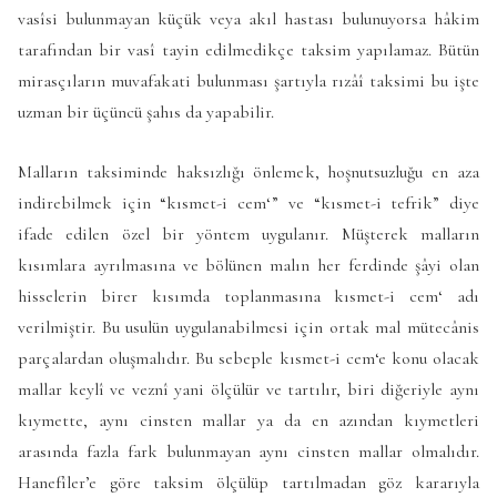
vasîsi bulunmayan küçük veya akıl hastası bulunuyorsa hâkim
tarafından bir vasî tayin edilmedikçe taksim yapılamaz. Bütün
mirasçıların muvafakati bulunması şartıyla rızâî taksimi bu işte
uzman bir üçüncü şahıs da yapabilir.
Malların taksiminde haksızlığı önlemek, hoşnutsuzluğu en aza
indirebilmek için “kısmet-i cem‘” ve “kısmet-i tefrik” diye
ifade edilen özel bir yöntem uygulanır. Müşterek malların
kısımlara ayrılmasına ve bölünen malın her ferdinde şâyi olan
hisselerin birer kısımda toplanmasına kısmet-i cem‘ adı
verilmiştir. Bu usulün uygulanabilmesi için ortak mal mütecânis
parçalardan oluşmalıdır. Bu sebeple kısmet-i cem‘e konu olacak
mallar keylî ve veznî yani ölçülür ve tartılır, biri diğeriyle aynı
kıymette, aynı cinsten mallar ya da en azından kıymetleri
arasında fazla fark bulunmayan aynı cinsten mallar olmalıdır.
Hanefîler’e göre taksim ölçülüp tartılmadan göz kararıyla