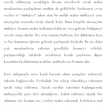
tercih edilmeyip ortaklığın devam ettirilerek ortak malın
menfaatinin paylaşılması usulüne de gidilebilir. İstihsanen cevaz
verilen ve “mühâyee” adını alan bu usulde malın mülkiyeti yine
mirasçılar arasında ortak olarak kalır. Buna karşılık mirasçılar
mühâyee konusu malın kullanma hakkını veya gelirini bölüşmeyi
tercih etmiş olurlar. Bir evin oturma hakkını, bir dükkânın kira
ve bir hamamın işletme gelirini paylaşmak böyledir. Bu ise daha
çok menfaatlerin taksimi genellikle kısmet-i tefrikle
paylaştırıldığı takdirde ortakların kendi paylarına düşen
kısımdan faydalanamayacakları mallarda söz konusu olur.
İster anlaşmayla ister kazâî kararla olsun sonuçları itibariyle
taksim bağlayıcıdır. Fevkalâde bir sebep olmadıkça taksimin
iptali talep edilemez. Ancak taraflar taksimin başlangıcında
muhayyerlik şartı ileri sürmüşlerse, kabul edilemez ölçüde bir
aldanma söz konusu ise, verilen malın taksimde belirlenen mal