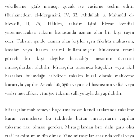
vekillerine, gāib mirasçı çocuk ise vasîsine teslim edilir
(Burhâneddin el-Mergīnânî, IV, 33; Abdullah b. Mahmûd el-
Mevsılî, II, 75). Hâkim, taksim işini bizzat kendisi
yapamayacaksa taksim konusunda uzman olan bir kişi tayin
eder. Taksim işinde uzman olan kişiler için fıkıhta mukassım,
kassâm veya kāsım terimi kullanılmıştır. Mukassım resmî
görevli bir kişi değilse harcadığı mesainin ücretini
mirasçılardan alabilir. Mirasçılar arasında küçükler veya akıl
hastaları bulunduğu takdirde taksim kural olarak mahkeme
kararıyla yapılır. Ancak küçüğün veya akıl hastasının velîsi veya
vasîsi muvafakat etmişse taksim sulh yoluyla da yapılabilir.
Mirasçılar mahkemeye başvurmaksızın kendi aralarında taksime
karar vermişlerse bu takdirde bütün mirasçıların yapılan
taksime razı olması gerekir. Mirasçılardan biri dahi gāib olsa
rızâî taksim mümkün olmaz. Yine mirasçılar arasında velîsi veya