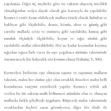
yapılamaz. Diğer üç mezhebe göre ise taksim alışveriş nitelikli
olmadığından rızâya dayalı olarak göz kararıyla da yapılabilir.
Kısmet-i cem‘e konu olabilecek mallara örnek olarak hububat ve
bakliyat gibi ölçülebilir; demir, kömür, altın ve gümüş gibi
tartılır mallarla ceviz ve yumurta gibi sayılabilir, kumaş gibi
uzunluk ölçüsüyle ölçülebilir, koyun ve sığır sürüsü gibi
sayılabilir mallar zikredilebilir. Her ne kadar koyundan koyuna,
sığırdan sığıra fark varsa da sayı çoğalınca sürünün taksiminde
önemsenecek bir haksızlık söz konusu olmaz (Sahnûn, V, 506).
Kıymetleri birbirine eşit olmayan taşınır ve taşınmaz malların
taksimi, malın her cüzüne şâyi olan ortaklık hisseleri malın belli
kısımlarına taayyün ettirilerek yapılır. Kısmet-i tefrik adı
verilen bu tür taksim usulü bölünmesi mümkün olan ve olmayan
mallarda farklı şekillerde uygulanır. Müşterek malın taksiminde
ortaklardan hiçbiri zarar görmüyorsa, diğer bir ifade ile