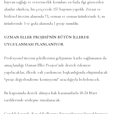
hayvan sağlığı ve veterinerlik konuları en fazla ilgi gösterilen
alanlar olurken, bu çerçevede 157 başvuru yapıldı. Ziraat ve
bitkisel üretim alanında 73, orman ve orman ürünlerinde 4, su
ürünlerinde 3 ve gıda alanında 1 proje sunuldu.
UZMAN ELLER PROJESİ’NİN BÜTÜN İLLERDE
UYGULANMASI PLANLANIYOR
Profesyonel üretim şekillerinin gelişimine katkı sağlamanın da
amaçlandığı Uzman Eller Projesi’nde destek ödemesi
yapılacaklar, illerde vali yardımcısı başkanlığında oluşturulacak
“proje değerlendirme komisyonu” aracılığıyla belirlenecek.
Bu kapsamda destek almaya hak kazananlarla 18-24 Mart
tarihlerinde sözleşme imzalanacak.
Gerekli kaynak, Kırsal Kalkınma Yatırımlarının Desteklenmesi