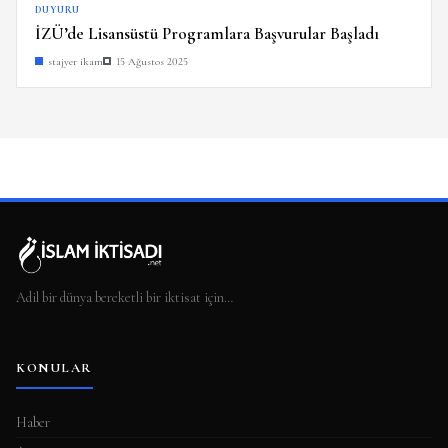
DUYURU
İZÜ’de Lisansüstü Programlara Başvurular Başladı
stajyer ikam
15 Ağustos 2025
Adil bir dünya bereketli bir iktisat için…
KONULAR
Haber