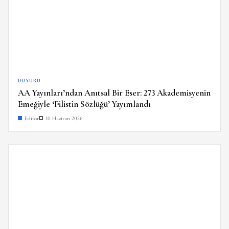
DUYURU
AA Yayınları’ndan Anıtsal Bir Eser: 273 Akademisyenin
Emeğiyle ‘Filistin Sözlüğü’ Yayımlandı
Editör
10 Haziran 2026