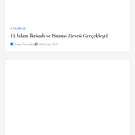
ETKINLIK
13. İslam İktisadı ve Finansı Zirvesi Gerçekleşti!
Esma Vatandaş
18 Kasım 2025