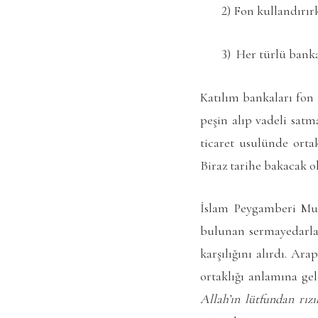
2) Fon kullandırır
3) Her türlü banka
Katılım bankaları fon
peşin alıp vadeli sat
ticaret usulünde orta
Biraz tarihe bakacak ol
İslam Peygamberi Muh
bulunan sermayedarlar
karşılığını alırdı. Ar
ortaklığı anlamına ge
Allah’ın lütfundan rız