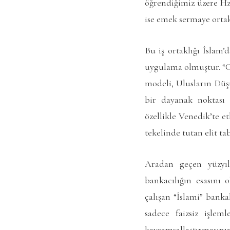
öğrendiğimiz üzere Hz.
ise emek sermaye ortakl
Bu iş ortaklığı İslam’
uygulama olmuştur. “C
modeli, Ulusların Düşü
bir dayanak noktası 
özellikle Venedik’te e
tekelinde tutan elit tab
Aradan geçen yüzyıl
bankacılığın esasını 
çalışan “İslami” banka
sadece faizsiz işlem
kavramsallaştırmasını