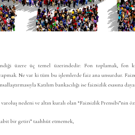
lindiği üzere üç temel üzerindedir: Fon toplamak, fon 
yapmak. Ne var ki tüm bu işlemlerde faiz ana unsurdur. Faizs
sallaştırmasıyla Katılım bankacılığı ise faizsizlik esasına day
varoluş nedeni ve altın kuralı olan “Faizsizlik Prensibi”nin öz
sabit bir getiri” taahhüt etmemek,