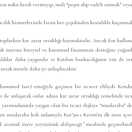
ken nakit kredi vermeyip, malı “peşin alıp vadeli satmak” vey
cılık hizmetlerinde faizin her çeşidinden kesinlikle kaçınmak
 toplarken kar zarar ortaklığı kurmaktadır. Ancak fon kulla
mak üzerine bireysel ve kurumsal finansman desteğine yoğunla
klıklar daha yaygındır ve Katılım bankacılığının özü de or
ursak mesele daha iyi anlaşılacaktır.
ammed (sav.) emeğiyle geçinen bir ticaret ehliydi. Kendis
 ile anlaşarak onlar adına kar zarar ortaklığı temelinde tic
ap yarımadasında yaygın olan bu ticari ilişkiye “mudaraba” 
len mudaraba kök anlamıyla Kur’an-ı Kerim’in ilk inen aye
ık aramak üzere yeryüzünde dolaşacağı”
mealinde geçmektedir