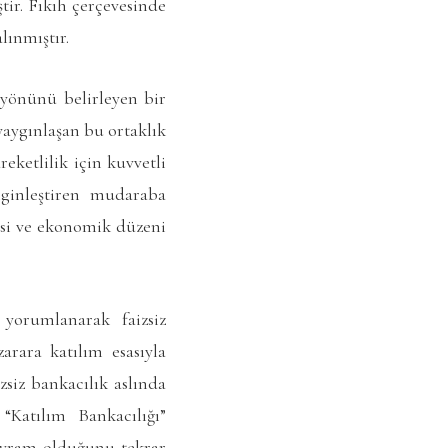
tir. Fıkıh çerçevesinde
lınmıştır.
n yönünü belirleyen bir
aygınlaşan bu ortaklık
eketlilik için kuvvetli
nginleştiren mudaraba
yasi ve ekonomik düzeni
yorumlanarak faizsiz
arara katılım esasıyla
zsiz bankacılık aslında
“Katılım Bankacılığı”
kavram olduğunu tekrar