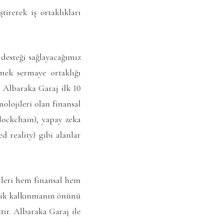
irerek iş ortaklıkları
desteği sağlayacağımız
mek sermaye ortaklığı
 Albaraka Garaj ilk 10
olojileri olan finansal
blockchain), yapay zeka
d reality) gibi alanlar
ileri hem finansal hem
omik kalkınmanın önünü
tır. Albaraka Garaj ile