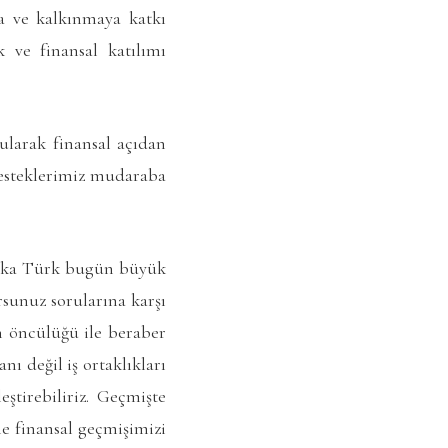
ma ve kalkınmaya katkı
 ve finansal katılımı
tularak finansal açıdan
 desteklerimiz mudaraba
araka Türk bugün büyük
sunuz sorularına karşı
n öncülüğü ile beraber
nı değil iş ortaklıkları
ştirebiliriz. Geçmişte
ne finansal geçmişimizi