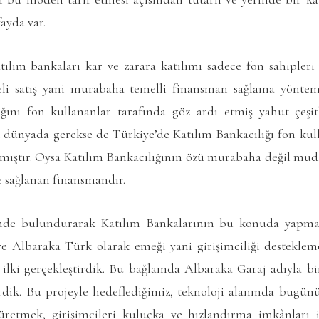
fayda var.
ım bankaları kar ve zarara katılımı sadece fon sahipleri
deli satış yani murabaha temelli finansman sağlama yönte
ğını fon kullananlar tarafında göz ardı etmiş yahut çeşit
 dünyada gerekse de Türkiye’de Katılım Bankacılığı fon kul
ıştır. Oysa Katılım Bankacılığının özü murabaha değil mud
e sağlanan finansmandır.
e bulundurarak Katılım Bankalarının bu konuda yapması
 Albaraka Türk olarak emeği yani girişimciliği desteklem
r ilki gerçekleştirdik. Bu bağlamda Albaraka Garaj adıyla b
rdik. Bu projeyle hedeflediğimiz, teknoloji alanında bugünün
 üretmek, girişimcileri kuluçka ve hızlandırma imkânları 