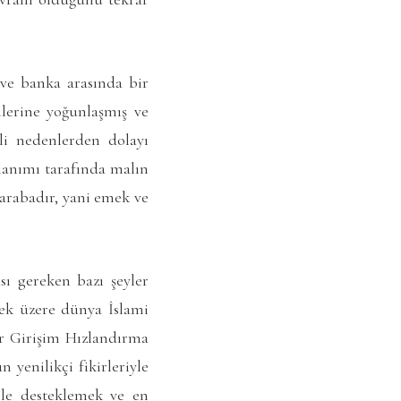
 ve banka arasında bir
mlerine yoğunlaşmış ve
li nedenlerden dolayı
lanımı tarafında malın
arabadır, yani emek ve
 gereken bazı şeyler
ek üzere dünya İslami
ir Girişim Hızlandırma
 yenilikçi fikirleriyle
ile desteklemek ve en