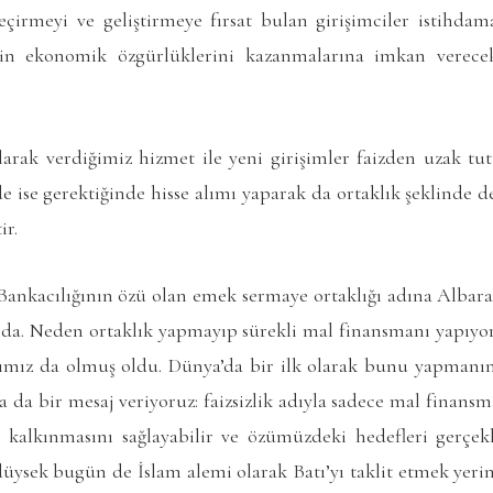
geçirmeyi ve geliştirmeye fırsat bulan girişimciler istihda
lerin ekonomik özgürlüklerini kazanmalarına imkan verecek
 olarak verdiğimiz hizmet ile yeni girişimler faizden uzak tu
ide ise gerektiğinde hisse alımı yaparak da ortaklık şeklinde
ir.
Bankacılığının özü olan emek sermaye ortaklığı adına Alb
a. Neden ortaklık yapmayıp sürekli mal finansmanı yapıyor
abımız da olmuş oldu. Dünya’da bir ilk olarak bunu yapmanı
a da bir mesaj veriyoruz: faizsizlik adıyla sadece mal finansma
alkınmasını sağlayabilir ve özümüzdeki hedefleri gerçekle
düysek bugün de İslam alemi olarak Batı’yı taklit etmek yeri