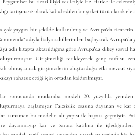
 Peygamber bu ticari ilişki vesilesiyle Hz. Hatice ile evlenmiş
ığı tartışmasız olarak kabul edilen bir şirket türü olarak ele a
da çok yaygın bir şekilde kullanılmış ve Avrupa’da ticareti
ommenda” adıyla İtalya sahillerinden başlayarak Avrupa’da y
şü adlı kitapta aktarıldığına göre Avrupa’da dikey sosyal har
oluşturmuştur. Girişimciliği tetikleyerek genç nüfusu ze
tkili olmuş ancak girişimcilerin oluşturduğu etki mevcut si
akayı rahatsız ettiği için ortadan kaldırılmıştır.
lar sonucunda mudaraba modeli 20. yüzyılda yeniden 
oluşturmaya başlamıştır. Faizsizlik esasına dayanan ve kar z
lar tamamen bu modelin alt yapısı ile hayata geçmiştir. Fai
lere dayanmayıp kar ve zarara katılma ile işlediğinden 
n bu modeli tarif etmesi açısından tutarlı ve yerinde bir 