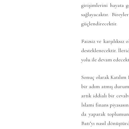
girişimlerini hayata 
sağlayacaktır. Birey
güçlendirecektir.
Faizsiz ve karşılıksız
desteklenecektir. İler
yolu ile devam edecekt
Sonuç olarak Katılım 
bir adım atmış durumd
artık iddialı bir cev
İslami finans piyasasın
da yaparak toplumun k
Batı’yı nasıl dönüştür