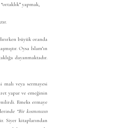
a “ortaklık” yapmak,
tır.
ndırırken büyük oranda
şmıştır. Oysa İslam’ın
taklığa dayanmaktadır.
i malı veya sermayesi
aret yapar ve emeğinin
denilirdi. Emeks ermaye
tlerinde
“Bir kısmınızın
. Siyer kitaplarından