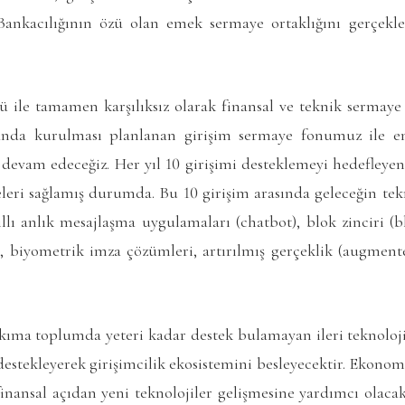
ankacılığının özü olan emek sermaye ortaklığını gerçekleşt
ü ile tamamen karşılıksız olarak finansal ve teknik sermaye 
anda kurulması planlanan girişim sermaye fonumuz ile e
devam edeceğiz. Her yıl 10 girişimi desteklemeyi hedefleyen
eri sağlamış durumda. Bu 10 girişim arasında geleceğin tekn
kıllı anlık mesajlaşma uygulamaları (chatbot), blok zinciri (
ce), biyometrik imza çözümleri, artırılmış gerçeklik (augmente
kıma toplumda yeteri kadar destek bulamayan ileri teknoloj
 destekleyerek girişimcilik ekosistemini besleyecektir. Ekon
nansal açıdan yeni teknolojiler gelişmesine yardımcı olacak