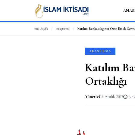
ANAS
Ana Sayfa
/
Araştırma
/
Katılım Bankacılığının Özü: Emek-Serma
ARAŞTIRMA
Katılım Ba
Ortaklığı
Yönetici
19 Aralık 2017
6 d