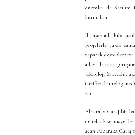
önemlisi de Katılım B
kurmaktır.
İlk aşamada hibe usul
projelerle yakın zam
yaparak desteklemeye 
adayı ile tüm görüşmel
teknoloji (fintech), a
(artificial intelligen
var.
Albaraka Garaj bir ba
de teknik sermaye ile
açan Albaraka Garaj fi