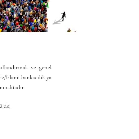
kullandırmak ve genel
iz/İslami bankacılık ya
anmaktadır.
ü de;