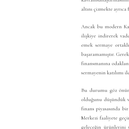
altını çizmekte ayrıca 
Ancak bu modern Katıl
ilişkiye indirerek va
emek sermaye ortaklı
başaramamıştır. Gerek
finansmanına odaklanm
sermayenin katılımı il
Bu durumu göz önünd
olduğunu düşündük ve
finans piyasasında bi
Merkezi faaliyete geçi
geleceğin ürünlerini