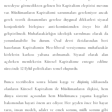
neredeyse görmezlikten gelinen bir Kapitalizm eleştirisi mevzuu
var. Müslümanların Kapitalizmi savunmaları gerekmiyor ancak
gerek teorik donanımları gerekse duygusal dikkatleri siyasal
konjonktürle birleşince anti-komünizmden öteye bir dil
geliştirilmedi. Muhafazakârlığın ideolojik savrulması olarak da
yorumlanabilir bu durum. Özal devri iktidarından beri
hazırlanan Kapitalizmin Neo-liberal versiyonuna muhafazakâr
kitlelerin katkısı yabana atılmamalı. Siyasal olarak alan
açılırken memleketin Küresel Kapitalizme entegre edilme
sürecinde 12 Eylül politikaları temel oluşturdu.
Bunca tecrübeden sonra İslami kaygı ve düşünüş iddiasında
olanların Küresel Kapitalizm ile Müslümanların ilişkisi, hem
dünya sistemi açısından hem Müslümanca yaşama kaygıları
bakımından hayati önem arz ediyor. Her şeyden önce bir hayat
tarzı, insan modeli, adalet ve emek sorunu, mülk sorunu gibi