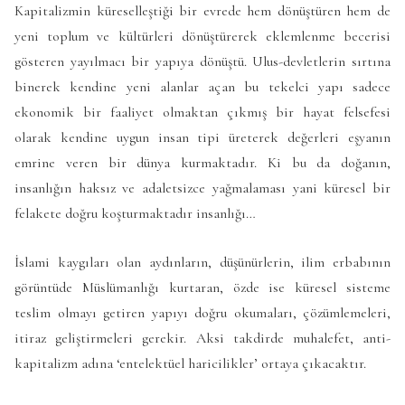
Kapitalizmin küreselleştiği bir evrede hem dönüştüren hem de
yeni toplum ve kültürleri dönüştürerek eklemlenme becerisi
gösteren yayılmacı bir yapıya dönüştü. Ulus-devletlerin sırtına
binerek kendine yeni alanlar açan bu tekelci yapı sadece
ekonomik bir faaliyet olmaktan çıkmış bir hayat felsefesi
olarak kendine uygun insan tipi üreterek değerleri eşyanın
emrine veren bir dünya kurmaktadır. Ki bu da doğanın,
insanlığın haksız ve adaletsizce yağmalaması yani küresel bir
felakete doğru koşturmaktadır insanlığı…
İslami kaygıları olan aydınların, düşünürlerin, ilim erbabının
görüntüde Müslümanlığı kurtaran, özde ise küresel sisteme
teslim olmayı getiren yapıyı doğru okumaları, çözümlemeleri,
itiraz geliştirmeleri gerekir. Aksi takdirde muhalefet, anti-
kapitalizm adına ‘entelektüel haricilikler’ ortaya çıkacaktır.