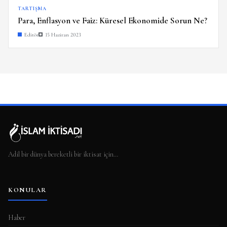
TARTIŞMA
Para, Enflasyon ve Faiz: Küresel Ekonomide Sorun Ne?
Editör
15 Haziran 2023
Adil bir dünya bereketli bir iktisat için…
KONULAR
Haber