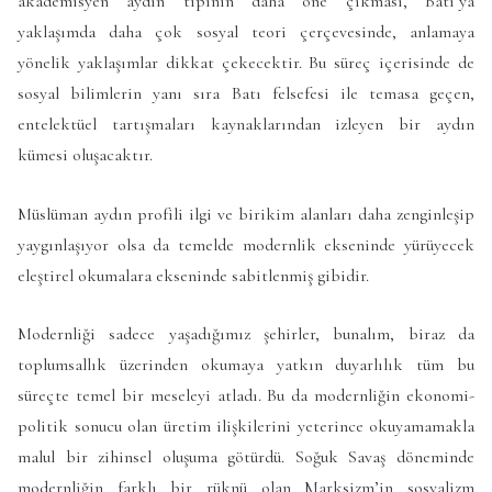
akademisyen aydın tipinin daha öne çıkması, Batı’ya
yaklaşımda daha çok sosyal teori çerçevesinde, anlamaya
yönelik yaklaşımlar dikkat çekecektir. Bu süreç içerisinde de
sosyal bilimlerin yanı sıra Batı felsefesi ile temasa geçen,
entelektüel tartışmaları kaynaklarından izleyen bir aydın
kümesi oluşacaktır.
Müslüman aydın profili ilgi ve birikim alanları daha zenginleşip
yaygınlaşıyor olsa da temelde modernlik ekseninde yürüyecek
eleştirel okumalara ekseninde sabitlenmiş gibidir.
Modernliği sadece yaşadığımız şehirler, bunalım, biraz da
toplumsallık üzerinden okumaya yatkın duyarlılık tüm bu
süreçte temel bir meseleyi atladı. Bu da modernliğin ekonomi-
politik sonucu olan üretim ilişkilerini yeterince okuyamamakla
malul bir zihinsel oluşuma götürdü. Soğuk Savaş döneminde
modernliğin farklı bir rüknü olan Marksizm’in sosyalizm