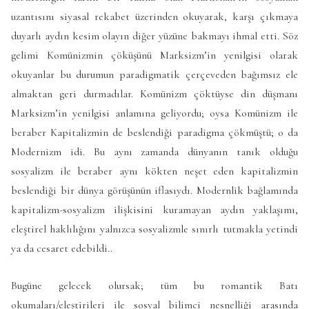
uzantısını siyasal rekabet üzerinden okuyarak, karşı çıkmaya
duyarlı aydın kesim olayın diğer yüzüne bakmayı ihmal etti. Söz
gelimi Komünizmin çöküşünü Marksizm’in yenilgisi olarak
okuyanlar bu durumun paradigmatik çerçeveden bağımsız ele
almaktan geri durmadılar. Komünizm çöktüyse din düşmanı
Marksizm’in yenilgisi anlamına geliyordu; oysa Komünizm ile
beraber Kapitalizmin de beslendiği paradigma çökmüştü; o da
Modernizm idi. Bu aynı zamanda dünyanın tanık olduğu
sosyalizm ile beraber aynı kökten neşet eden kapitalizmin
beslendiği bir dünya görüşünün iflasıydı. Modernlik bağlamında
kapitalizm-sosyalizm ilişkisini kuramayan aydın yaklaşımı,
eleştirel haklılığını yalnızca sosyalizmle sınırlı tutmakla yetindi
ya da cesaret edebildi..
Bugüne gelecek olursak; tüm bu romantik Batı
okumaları/eleştirileri ile sosyal bilimci nesnelliği arasında