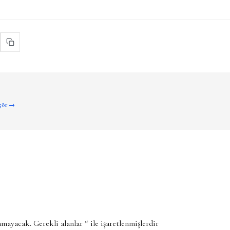
 gör →
anmayacak.
Gerekli alanlar
*
ile işaretlenmişlerdir