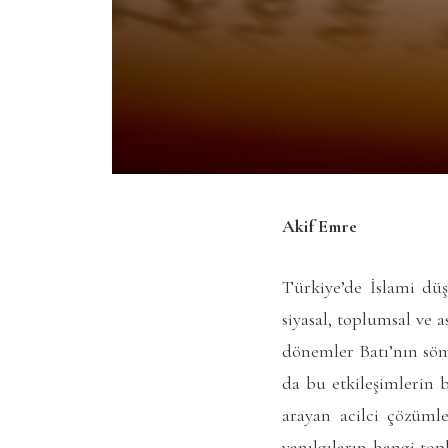
Akif Emre
Türkiye’de İslami düş
siyasal, toplumsal ve 
dönemler Batı’nın söm
da bu etkileşimlerin 
arayan acilci çözüml
yanılgıların hangi top