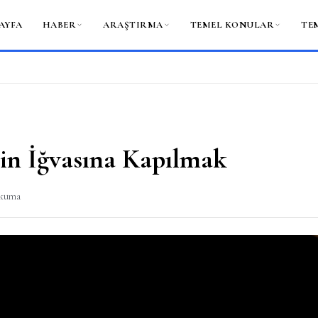
AYFA
HABER
ARAŞTIRMA
TEMEL KONULAR
TE
in İğvasına Kapılmak
okuma