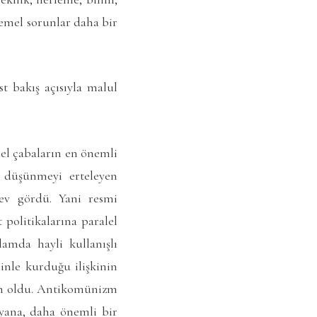
temel sorunlar daha bir
t bakış açısıyla malul
üel çabaların en önemli
a düşünmeyi erteleyen
lev gördü. Yani resmi
 politikalarına paralel
lamda hayli kullanışlı
inle kurduğu ilişkinin
en oldu. Antikomünizm
 yana, daha önemli bir