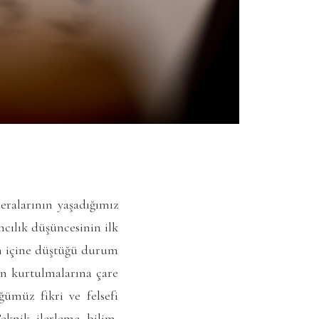
eralarının yaşadığımız
mcılık düşüncesinin ilk
en içine düştüğü durum
en kurtulmalarına çare
ümüz fikri ve felsefi
eknik, ilerleme, bilim,