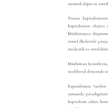
anamalcılığın en azınd
Finans kapitalizmini
kapitalizmin eleştiri
Müslümanca düşünmeyi
temel ilkeleriyle çat
medyatik ve entelektüe
Müslüman kesimlerin, 
neoliberal dönemde si
Kapitalizmin ‘tarihin
zamanda paradigmatik 
kapitalizm adına kom