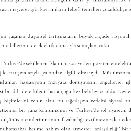
asi, meşveret gibi kavramların felsefi temelleri çözüldükçe 
i yaşanan düşünsel tartışmaların büyük ölçüde rasyonalis
modellerinin de eklektik olmasıyla sonuçlanacaktı.
n Türkiye’de şekillenen İslami hassasiyetleri gözeten entelekt
jik tartışmalarıyla yakından ilgili olmasıydı. Müslümanc
slüman hassasiyetin fikriyata dönüşmesini engelleyici iş
i bu dili de etkiledi, hatta çoğu kez belirleyici oldu. Devlet
 biçimlerini rehin alan bu sağcılaşma refleksi siyasal an
etkenler bir yana komünizmin ve Türkiye’de sol siyasetin d
düşünüş biçimlerinin muhafazakarlığa evrilmesine de ned
 muhafazakar kesime hakim olan atmosfer ‘anlaşılırlığı’ bir