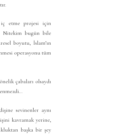
ır.
 iç etme projesi için
ti. Nitekim bugün bile
esel boyutu, İslam’ın
lenmesi operasyonu tüm
nelik çabaları olsaydı
rlenmezdi…
dişine sevinenler aynı
işini kavramak yerine,
kluktan başka bir şey