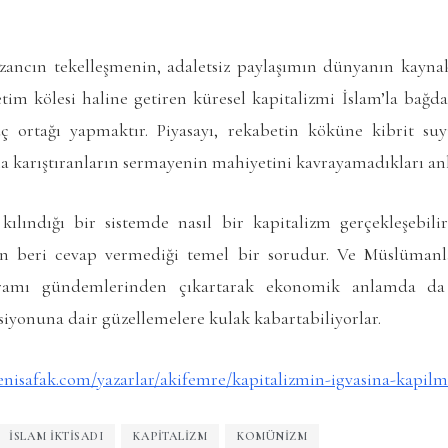
ncın tekelleşmenin, adaletsiz paylaşımın dünyanın kaynak
tim kölesi haline getiren küresel kapitalizmi İslam’la bağd
uç ortağı yapmaktır. Piyasayı, rekabetin köküne kibrit su
çla karıştıranların sermayenin mahiyetini kavrayamadıkları anl
 kılındığı bir sistemde nasıl bir kapitalizm gerçekleşebil
an beri cevap vermediği temel bir sorudur. Ve Müslüman
amı gündemlerinden çıkartarak ekonomik anlamda da se
siyonuna dair güzellemelere kulak kabartabiliyorlar.
enisafak.com/yazarlar/akifemre/kapitalizmin-igvasina-kapil
ISLAM IKTISADI
KAPITALIZM
KOMÜNIZM