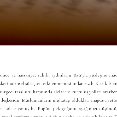
ünce ve hassasiyet sahibi aydınların Batı’yla yüzleşme mac
askeri tarihsel süreçten etkilenmemesi imkansızdı. Klasik İsla
ürgeci tasallutu karşısında alelacele kurtuluş yolları arark
bileşkesidir. Müslümanların muhatap oldukları mağduriyett
er koleksiyonuydu. Bugün pek çoğunu aştığımızı düşündüğ
lumsal şartların ürünü olduğunu daha iyi anlayabiliyoruz. T