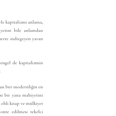
yle kapitalizmi anlama,
yetini bile anlamdan
carete indirgeyen yavan
engel de kapitalizmin
.
dan biri modernliğin en
si bir yana mahiyetini
 ehli kitap ve mülkiyet
onte edilmesi tekelci