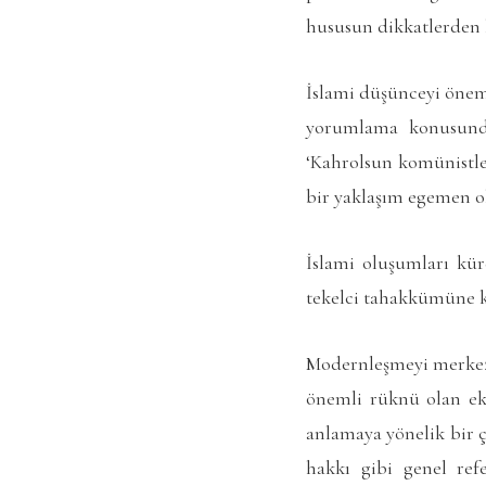
hususun dikkatlerden 
İslami düşünceyi önems
yorumlama konusunda
‘Kahrolsun komünistler
bir yaklaşım egemen o
İslami oluşumları kü
tekelci tahakkümüne ka
Modernleşmeyi merkez a
önemli rüknü olan eko
anlamaya yönelik bir ç
hakkı gibi genel ref