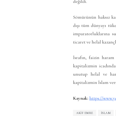
değildi.
Sömürünün haksız kaza
dışı tüm dünyayı tüke
imparatorluklarına s
ticaret ve helal kazan
İsrafın, faizin haram
kapitalizmin icadınd
unutup helal ve har
kapitalizmin İslam ver
Kaynak:
https://www.y
AKIF EMRE
İSLAM