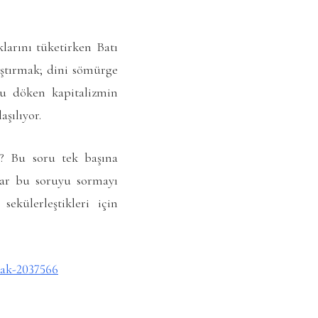
larını tüketirken Batı
aştırmak; dini sömürge
yu döken kapitalizmin
aşılıyor.
ir? Bu soru tek başına
lar bu soruyu sormayı
külerleştikleri için
mak-2037566