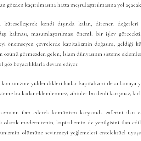
an gözden kaçırılmasına hatta meşrulaştırılmasına yol açacakt
n küreselleşerek kendi dışında kalan, direnen değerleri
 dışı kalması, masumlaştırılması önemli bir işlev görecek
 önemseyen çevrelerde kapitalizmin doğasını, geldiği kür
ışan özünü görmezden gelen; İslam dünyasının sisteme eklem
l göz boyacılıklarla devam ediyor.
komünizme yüklendikleri kadar kapitalizmi de anlamaya yö
steme bu kadar eklemlenmez, zihinler bu denli karışmaz, ki
 sonu’nu ilan ederek komünizm karşısında zaferini ilan e
olarak modernitenin, kapitalizmin de yenilgisini ilan edil
ünizmin ölümüne sevinmeyi yeğlemeleri entelektüel uyuşu