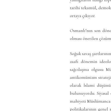
tarihi tekamül, demokr
ortaya çıkıyor.
Osmanlı’nın son dönem
olması önerilen çözüm 
Soğuk savaş şartlarını
zaafı dönemin ideolo
sağcılaşma olgusu Mü
antikomünizm stratejis
olarak İslami düşünüş
bulunuyordu. Siyasal 
mahiyeti Müslümanca 
politikalarının genel