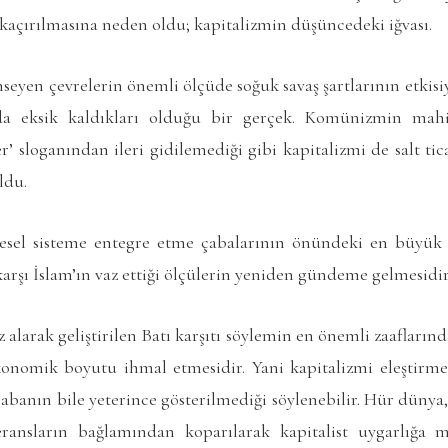
kaçırılmasına neden oldu; kapitalizmin düşüncedeki iğvası.
eyen çevrelerin önemli ölçüde soğuk savaş şartlarının etkisi
 eksik kaldıkları olduğu bir gerçek. Komünizmin mahi
’ sloganından ileri gidilemediği gibi kapitalizmi de salt ti
ldu.
resel sisteme entegre etme çabalarının önündeki en büyük 
rşı İslam’ın vaz ettiği ölçülerin yeniden gündeme gelmesidir
larak geliştirilen Batı karşıtı söylemin en önemli zaafların
nomik boyutu ihmal etmesidir. Yani kapitalizmi eleştirme
abanın bile yeterince gösterilmediği söylenebilir. Hür dünya,
eransların bağlamından koparılarak kapitalist uygarlığa m