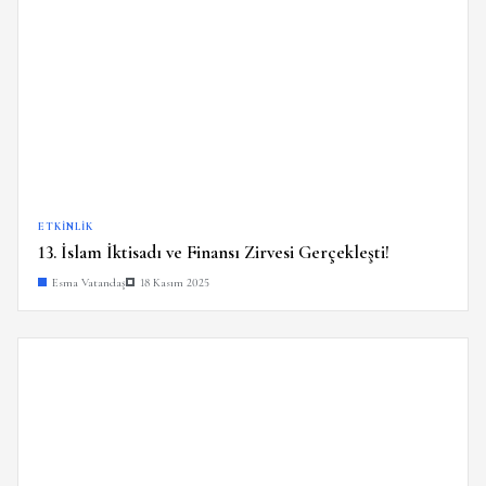
ETKINLIK
13. İslam İktisadı ve Finansı Zirvesi Gerçekleşti!
Esma Vatandaş
18 Kasım 2025