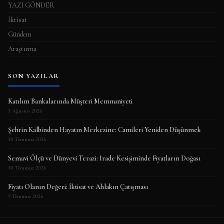
YAZI GÖNDER
İktisat
Gündem
Araştırma
SON YAZILAR
Katılım Bankalarında Müşteri Memnuniyeti
3 Ağustos 2026
Şehrin Kalbinden Hayatın Merkezine: Camileri Yeniden Düşünmek
30 Temmuz 2026
Semavi Ölçü ve Dünyevi Terazi: İrade Kesişiminde Fiyatların Doğası
30 Temmuz 2026
Fiyatı Olanın Değeri: İktisat ve Ahlakın Çatışması
9 Temmuz 2026