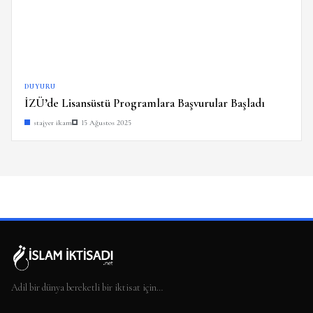
DUYURU
İZÜ’de Lisansüstü Programlara Başvurular Başladı
stajyer ikam
15 Ağustos 2025
Adil bir dünya bereketli bir iktisat için…