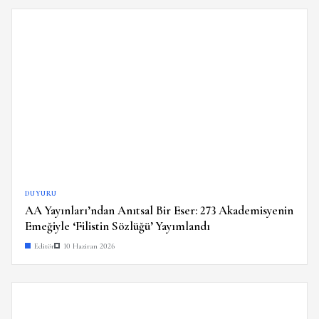
DUYURU
AA Yayınları’ndan Anıtsal Bir Eser: 273 Akademisyenin
Emeğiyle ‘Filistin Sözlüğü’ Yayımlandı
Editör
10 Haziran 2026