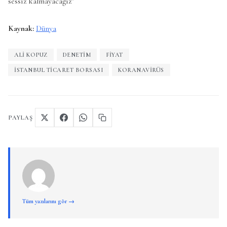
sessiz kalmayacağız”
Kaynak:
Dünya
ALI KOPUZ
DENETIM
FIYAT
İSTANBUL TICARET BORSASI
KORANAVIRÜS
PAYLAŞ
Tüm yazılarını gör →