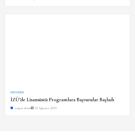
DUYURU
İZÜ’de Lisansüstü Programlara Başvurular Başladı
stajyer ikam
15 Ağustos 2025