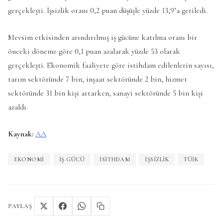
gerçekleşti. İşsizlik oranı 0,2 puan düşüşle yüzde 13,9’a geriledi.
Mevsim etkisinden arındırılmış iş gücüne katılma oranı bir
önceki döneme göre 0,1 puan azalarak yüzde 53 olarak
gerçekleşti. Ekonomik faaliyete göre istihdam edilenlerin sayısı,
tarım sektöründe 7 bin, inşaat sektöründe 2 bin, hizmet
sektöründe 31 bin kişi artarken, sanayi sektöründe 5 bin kişi
azaldı.
Kaynak:
AA
EKONOMI
IŞ GÜCÜ
ISITHDAM
IŞSIZLIK
TÜİK
PAYLAŞ