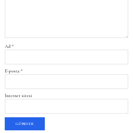
Ad
*
E-posta
*
İnternet sitesi