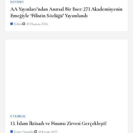
DUYURU
AA Yayınları’ndan Anıtsal Bir Eser: 273 Akademisyenin
Emeğiyle ‘Filistin Sözlüğü’ Yayımlandı
Editör
10 Haziran 2026
ETKINLIK
13. İslam İktisadı ve Finansı Zirvesi Gerçekleşti!
Esma Vatandaş
18 Kasım 2025