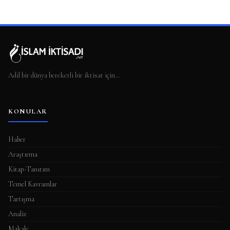
Adil bir dünya bereketli bir iktisat için…
KONULAR
Haber
Araştırma
Kitap-Tanıtım
Temel Kavramlar
Tartışma
Analiz
Makale