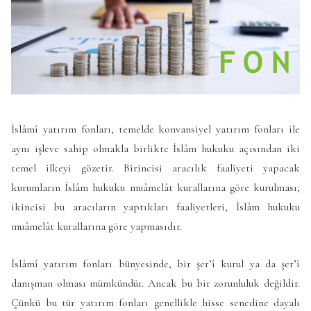
İslâmî yatırım fonları, temelde konvansiyel yatırım fonları ile
aynı işleve sahip olmakla birlikte İslâm hukuku açısından iki
temel ilkeyi gözetir. Birincisi aracılık faaliyeti yapacak
kurumların İslâm hukuku muâmelât kurallarına göre kurulması,
ikincisi bu aracıların yaptıkları faaliyetleri, İslâm hukuku
muâmelât kurallarına göre yapmasıdır.
İslâmî yatırım fonları bünyesinde, bir şer’î kurul ya da şer’î
danışman olması mümkündür. Ancak bu bir zorunluluk değildir.
Çünkü bu tür yatırım fonları genellikle hisse senedine dayalı