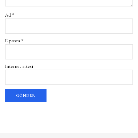
Ad
*
E-posta
*
İnternet sitesi