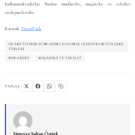
kullanmaktadırlar. Bunlar mudârebe, muşâreke ve vekâlet
sözleşmeleridir.
Kaynak:
DergiPark
İSLÂMÎ YATIRIM FONLARINA DAYANAK OLUŞTURAN SÖZLEŞME
TÜRLERI
MUDAREBE
MUŞÂREKE VE VEKÂLET
PAYLAŞ
Sümeyra Sultan Öztürk