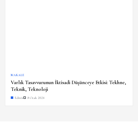
MAKALE
Varlık Tasavvurunun İktisadi Düşünceye Etkisi: Tekhne,
Teknik, Teknoloji
Editör
8 Ocak 2024