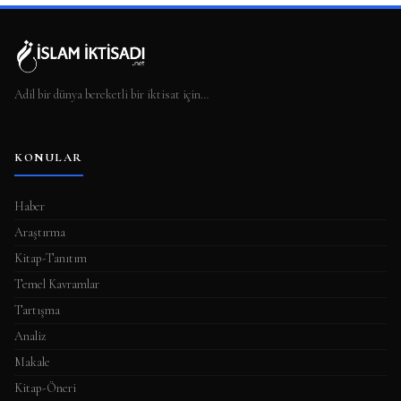
Adil bir dünya bereketli bir iktisat için…
KONULAR
Haber
Araştırma
Kitap-Tanıtım
Temel Kavramlar
Tartışma
Analiz
Makale
Kitap-Öneri