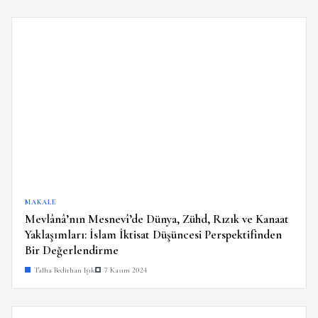
MAKALE
Mevlânâ’nın Mesnevî’de Dünya, Zühd, Rızık ve Kanaat
Yaklaşımları: İslam İktisat Düşüncesi Perspektifinden
Bir Değerlendirme
Talha Bedirhan Işık
7 Kasım 2024