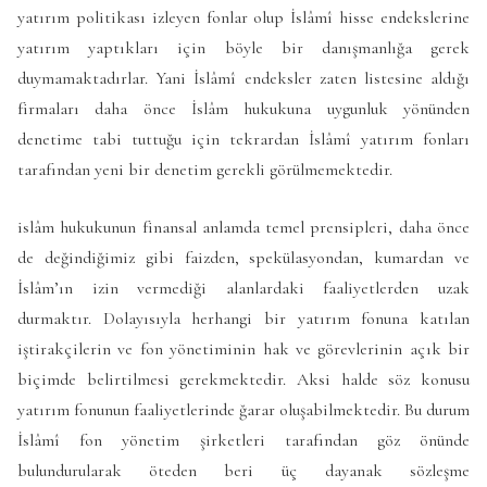
yatırım politikası izleyen fonlar olup İslâmî hisse endekslerine
yatırım yaptıkları için böyle bir danışmanlığa gerek
duymamaktadırlar. Yani İslâmî endeksler zaten listesine aldığı
firmaları daha önce İslâm hukukuna uygunluk yönünden
denetime tabi tuttuğu için tekrardan İslâmî yatırım fonları
tarafından yeni bir denetim gerekli görülmemektedir.
islâm hukukunun finansal anlamda temel prensipleri, daha önce
de değindiğimiz gibi faizden, spekülasyondan, kumardan ve
İslâm’ın izin vermediği alanlardaki faaliyetlerden uzak
durmaktır. Dolayısıyla herhangi bir yatırım fonuna katılan
iştirakçilerin ve fon yönetiminin hak ve görevlerinin açık bir
biçimde belirtilmesi gerekmektedir. Aksi halde söz konusu
yatırım fonunun faaliyetlerinde ğarar oluşabilmektedir. Bu durum
İslâmî fon yönetim şirketleri tarafından göz önünde
bulundurularak öteden beri üç dayanak sözleşme