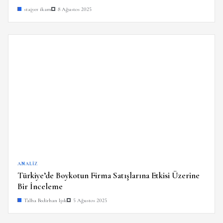
stajyer ikam
8 Ağustos 2025
ANALIZ
Türkiye’de Boykotun Firma Satışlarına Etkisi Üzerine
Bir İnceleme
Talha Bedirhan Işık
5 Ağustos 2025