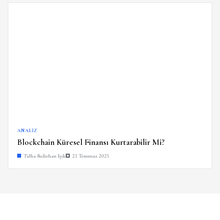
ANALIZ
Blockchain Küresel Finansı Kurtarabilir Mi?
Talha Bedirhan Işık
23 Temmuz 2025