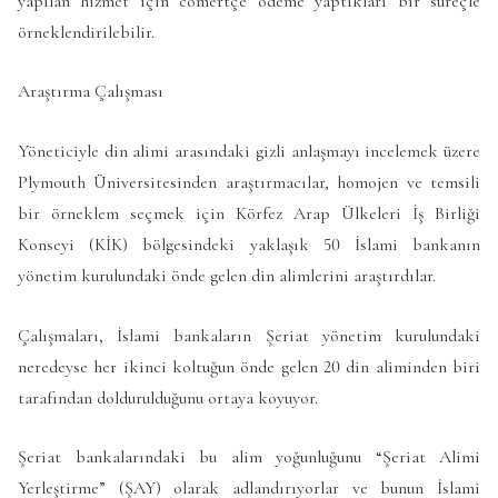
yapılan hizmet için cömertçe ödeme yaptıkları bir süreçle
örneklendirilebilir.
Araştırma Çalışması
Yöneticiyle din alimi arasındaki gizli anlaşmayı incelemek üzere
Plymouth Üniversitesinden araştırmacılar, homojen ve temsili
bir örneklem seçmek için Körfez Arap Ülkeleri İş Birliği
Konseyi (KİK) bölgesindeki yaklaşık 50 İslami bankanın
yönetim kurulundaki önde gelen din alimlerini araştırdılar.
Çalışmaları, İslami bankaların Şeriat yönetim kurulundaki
neredeyse her ikinci koltuğun önde gelen 20 din aliminden biri
tarafından doldurulduğunu ortaya koyuyor.
Şeriat bankalarındaki bu alim yoğunluğunu “Şeriat Alimi
Yerleştirme” (ŞAY) olarak adlandırıyorlar ve bunun İslami