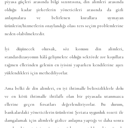
piyasa güçleri arasında bilgi sızıntısına, din alimleri arasında
olduğu kadar şirketlerin yöneticileri arasında da gizli
anlaşmalara ve belirlenen kurallara uymayan
ürünlerin/hizmetlerin onaylandığı olası ters seçim problemlerine
neden olabilmektedir.
İyi düşünecek olursak, söz konusu din alimleri,
standardizasyonun hâlâ gelişmekte olduğu sektörde zor koşullara
rağmen ellerinden gelenin en iyisini yaparken kendilerine aşırı
yüklendikleri için methediliyorlar.
Ama belki de din alimleri, en iyi ihtimalle belirsizliklerle dolu
ve en kötü ihtimalle ihtilaflı olan bir piyasada utanmazca
ellerine geçen fırsatları değerlendiriyorlar. Bu durum,
bankalardaki yöneticilerin ürünlerini Şeriata uygunluk rozeti ile
damgalamak için alimlerle gizlice anlaşma yaptığı ve daha sonra