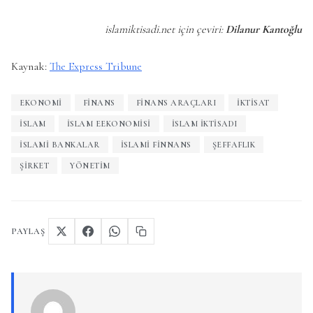
islamiktisadi.net için çeviri:
Dilanur Kantoğlu
Kaynak:
The Express Tribune
EKONOMI
FINANS
FINANS ARAÇLARI
İKTISAT
İSLAM
ISLAM EEKONOMISI
ISLAM IKTISADI
İSLAMI BANKALAR
ISLAMI FINNANS
ŞEFFAFLIK
ŞIRKET
YÖNETIM
PAYLAŞ