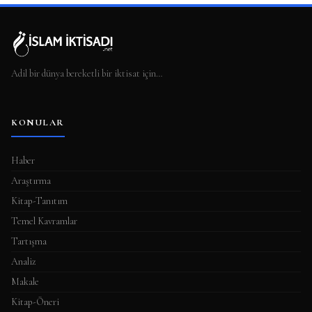
Adil bir dünya bereketli bir iktisat için…
KONULAR
Haber
Araştırma
Kitap-Tanıtım
Temel Kavramlar
Tartışma
Analiz
Makale
Kitap-Öneri