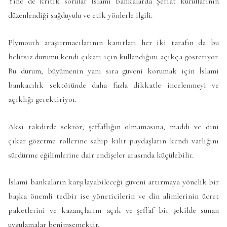
Yine de kritik sorular İslami bankalarda Şeriat kurullarının
düzenlendiği sağduyulu ve etik yönlerle ilgili.
Plymouth araştırmacılarının kanıtları her iki tarafın da bu
belirsiz durumu kendi çıkarı için kullandığını açıkça gösteriyor.
Bu durum, büyümenin yanı sıra güveni korumak için İslami
bankacılık sektöründe daha fazla dikkatle incelenmeyi ve
açıklığı gerektiriyor.
Aksi takdirde sektör; şeffaflığın olmamasına, maddi ve dini
çıkar gözetme rollerine sahip kilit paydaşların kendi varlığını
sürdürme eğilimlerine dair endişeler arasında küçülebilir.
İslami bankaların karşılayabileceği güveni artırmaya yönelik bir
başka önemli tedbir ise yöneticilerin ve din alimlerinin ücret
paketlerini ve kazançlarını açık ve şeffaf bir şekilde sunan
uygulamalar benimsemektir.