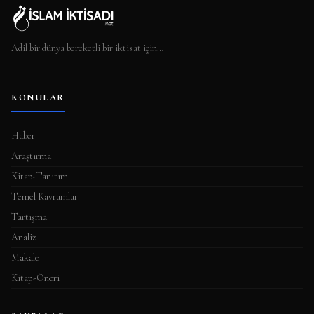
Adil bir dünya bereketli bir iktisat için…
KONULAR
Haber
Araştırma
Kitap-Tanıtım
Temel Kavramlar
Tartışma
Analiz
Makale
Kitap-Öneri