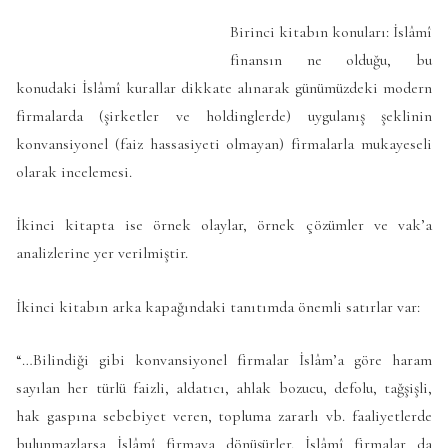
Birinci kitabın konuları: İslâmî
finansın ne olduğu, bu
konudaki İslâmî kurallar dikkate alınarak günümüzdeki modern
firmalarda (şirketler ve holdinglerde) uygulanış şeklinin
konvansiyonel (faiz hassasiyeti olmayan) firmalarla mukayeseli
olarak incelemesi.
İkinci kitapta ise örnek olaylar, örnek çözümler ve vak’a
analizlerine yer verilmiştir.
İkinci kitabın arka kapağındaki tanıtımda önemli satırlar var:
“…Bilindiği gibi konvansiyonel firmalar İslâm’a göre haram
sayılan her türlü faizli, aldatıcı, ahlak bozucu, defolu, tağşişli,
hak gaspına sebebiyet veren, topluma zararlı vb. faaliyetlerde
bulunmazlarsa İslâmî firmaya dönüşürler. İslâmî firmalar da