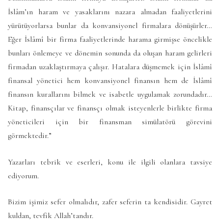
İslâm’ın haram ve yasaklarını nazara almadan faaliyetlerini
yürütüyorlarsa bunlar da konvansiyonel firmalara dönüşürler…
Eğer İslâmî bir firma faaliyetlerinde harama girmişse öncelikle
bunları önlemeye ve dönemin sonunda da oluşan haram gelirleri
firmadan uzaklaştırmaya çalışır. Hatalara düşmemek için İslâmî
finansal yönetici hem konvansiyonel finansın hem de İslâmî
finansın kurallarını bilmek ve isabetle uygulamak zorundadır…
Kitap, finansçılar ve finansçı olmak isteyenlerle birlikte firma
yöneticileri için bir finansman simülatörü görevini
görmektedir.”
Yazarları tebrik ve eserleri, konu ile ilgili olanlara tavsiye
ediyorum.
Bizim işimiz sefer olmalıdır, zafer seferin ta kendisidir. Gayret
kuldan, tevfik Allah’tandır.