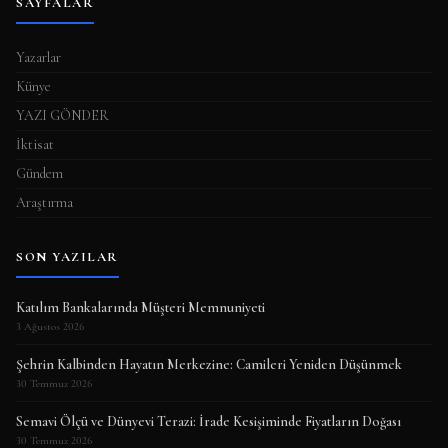
SAYFALAR
Yazarlar
Künye
YAZI GÖNDER
İktisat
Gündem
Araştırma
SON YAZILAR
Katılım Bankalarında Müşteri Memnuniyeti
3 Ağustos 2026
Şehrin Kalbinden Hayatın Merkezine: Camileri Yeniden Düşünmek
30 Temmuz 2026
Semavi Ölçü ve Dünyevi Terazi: İrade Kesişiminde Fiyatların Doğası
30 Temmuz 2026