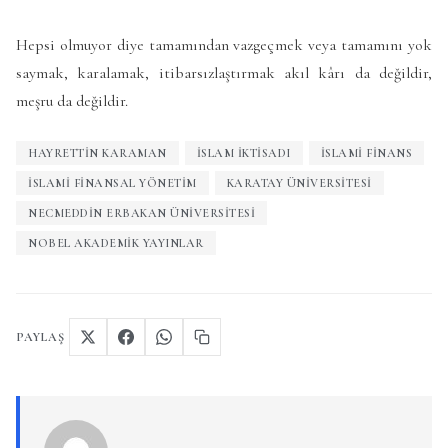
Hepsi olmuyor diye tamamından vazgeçmek veya tamamını yok
saymak, karalamak, itibarsızlaştırmak akıl kârı da değildir,
meşru da değildir.
HAYRETTIN KARAMAN
ISLAM IKTISADI
ISLAMI FINANS
İSLAMI FINANSAL YÖNETIM
KARATAY ÜNIVERSITESI
NECMEDDIN ERBAKAN ÜNIVERSITESI
NOBEL AKADEMIK YAYINLAR
PAYLAŞ