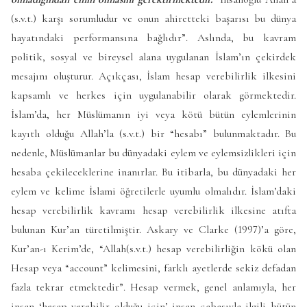
(s.v.t.) karşı sorumludur ve onun ahiretteki başarısı bu dünya
hayatındaki performansına bağlıdır”. Aslında, bu kavram
politik, sosyal ve bireysel alana uygulanan İslam’ın çekirdek
mesajını oluşturur. Açıkçası, İslam hesap verebilirlik ilkesini
kapsamlı ve herkes için uygulanabilir olarak görmektedir.
İslam’da, her Müslümanın iyi veya kötü bütün eylemlerinin
kayıtlı olduğu Allah’la (s.v.t.) bir “hesabı” bulunmaktadır. Bu
nedenle, Müslümanlar bu dünyadaki eylem ve eylemsizlikleri için
hesaba çekileceklerine inanırlar. Bu itibarla, bu dünyadaki her
eylem ve kelime İslami öğretilerle uyumlu olmalıdır. İslam’daki
hesap verebilirlik kavramı hesap verebilirlik ilkesine atıfta
bulunan Kur’an türetilmiştir. Askary ve Clarke (1997)’a göre,
Kur’an-ı Kerim’de, “Allah(s.v.t.) hesap verebilirliğin kökü olan
Hesap veya “account” kelimesini, farklı ayetlerde sekiz defadan
fazla tekrar etmektedir”. Hesap vermek, genel anlamıyla, her
insan ‘hesap verebilir olduğu için’ insan çabasıyla ilgili bütün