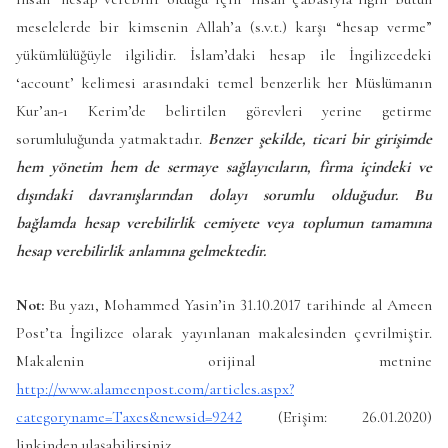
meselelerde bir kimsenin Allah’a (s.v.t.) karşı “hesap verme”
yükümlülüğüyle ilgilidir. İslam’daki hesap ile İngilizcedeki
‘account’ kelimesi arasındaki temel benzerlik her Müslümanın
Kur’an-ı Kerim’de belirtilen görevleri yerine getirme
sorumluluğunda yatmaktadır.
Benzer şekilde, ticari bir girişimde
hem yönetim hem de sermaye sağlayıcıların, firma içindeki ve
dışındaki davranışlarından dolayı sorumlu olduğudur. Bu
bağlamda hesap verebilirlik cemiyete veya toplumun tamamına
hesap verebilirlik anlamına gelmektedir.
Not:
Bu yazı, Mohammed Yasin’in 31.10.2017 tarihinde al Ameen
Post’ta İngilizce olarak yayınlanan makalesinden çevrilmiştir.
Makalenin orijinal metnine
http://www.alameenpost.com/articles.aspx?
categoryname=Taxes&newsid=9242
(Erişim: 26.01.2020)
linkinden ulaşabilirsiniz.