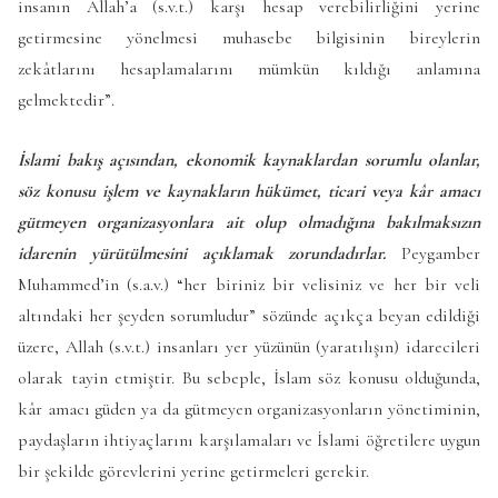
insanın Allah’a (s.v.t.) karşı hesap verebilirliğini yerine
getirmesine yönelmesi muhasebe bilgisinin bireylerin
zekâtlarını hesaplamalarını mümkün kıldığı anlamına
gelmektedir”.
İslami bakış açısından, ekonomik kaynaklardan sorumlu olanlar,
söz konusu işlem ve kaynakların hükümet, ticari veya kâr amacı
gütmeyen organizasyonlara ait olup olmadığına bakılmaksızın
idarenin yürütülmesini açıklamak zorundadırlar.
Peygamber
Muhammed’in (s.a.v.) “her biriniz bir velisiniz ve her bir veli
altındaki her şeyden sorumludur” sözünde açıkça beyan edildiği
üzere, Allah (s.v.t.) insanları yer yüzünün (yaratılışın) idarecileri
olarak tayin etmiştir. Bu sebeple, İslam söz konusu olduğunda,
kâr amacı güden ya da gütmeyen organizasyonların yönetiminin,
paydaşların ihtiyaçlarını karşılamaları ve İslami öğretilere uygun
bir şekilde görevlerini yerine getirmeleri gerekir.