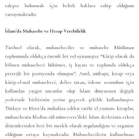
talepte bulunmak için belirli haklara sahip olduğunu
varsaymaktadır.
İslam’da Muhasebe ve Hesap Verebilirlik
Tarihsel olarak, muhasebeciler ve muhasebe Müslüman
toplumunda oldukça önemli bir rol oynamıştır. “Kâtip olarak da
bilinen muhasebeci hükümet, iş hayatı ve toplumda oldukça
prestijli bir pozisyonda olmuştur”. Amil, mübaşir, kitap veya
kâtip-el-mal muhasebeci, defter tutan, ödeme sorumlusu için
kullanılan yaygın unvanlar olup İslam dünyasının değişik
yerlerinde birbirinin yerine geçecek şekilde kullanılmıştır.
Türkiye ve Mısır’da muhafaza edilen tarihi el yazması kitaplar,
muhasebenin Medine-tül-münevvere’deki İslam devletinin erken
dönemlerinden beri bir meslek olarak uygulandığını ve organize
olduğunu ortaya koymaktadır. Muhasebecilerin kullanılması