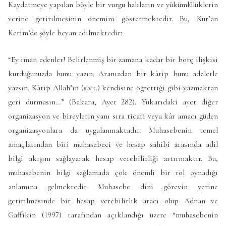
Kaydetmeye yapılan böyle bir vurgu hakların ve yükümlülüklerin
yerine getirilmesinin önemini göstermektedir. Bu, Kur’an
Kerim’de şöyle beyan edilmektedir:
“Ey iman edenler! Belirlenmiş bir zamana kadar bir borç ilişkisi
kurduğunuzda bunu yazın. Aranızdan bir kâtip bunu adaletle
yazsın. Kâtip Allah’ın (s.v.t.) kendisine öğrettiği gibi yazmaktan
geri durmasın…” (Bakara, Ayet 282). Yukarıdaki ayet diğer
organizasyon ve bireylerin yanı sıra ticari veya kâr amacı güden
organizasyonlara da uygulanmaktadır. Muhasebenin temel
amaçlarından biri muhasebeci ve hesap sahibi arasında adil
bilgi akışını sağlayarak hesap verebilirliği artırmaktır. Bu,
muhasebenin bilgi sağlamada çok önemli bir rol oynadığı
anlamına gelmektedir. Muhasebe dini görevin yerine
getirilmesinde bir hesap verebilirlik aracı olup Adnan ve
Gaffikin (1997) tarafından açıklandığı üzere “muhasebenin