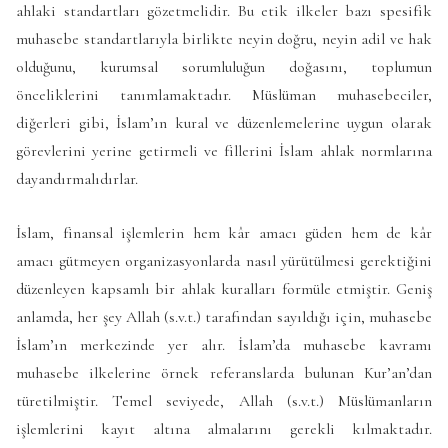
ahlaki standartları gözetmelidir. Bu etik ilkeler bazı spesifik
muhasebe standartlarıyla birlikte neyin doğru, neyin adil ve hak
olduğunu, kurumsal sorumluluğun doğasını, toplumun
önceliklerini tanımlamaktadır. Müslüman muhasebeciler,
diğerleri gibi, İslam’ın kural ve düzenlemelerine uygun olarak
görevlerini yerine getirmeli ve fillerini İslam ahlak normlarına
dayandırmalıdırlar.
İslam, finansal işlemlerin hem kâr amacı güden hem de kâr
amacı gütmeyen organizasyonlarda nasıl yürütülmesi gerektiğini
düzenleyen kapsamlı bir ahlak kuralları formüle etmiştir. Geniş
anlamda, her şey Allah (s.v.t.) tarafından sayıldığı için, muhasebe
İslam’ın merkezinde yer alır. İslam’da muhasebe kavramı
muhasebe ilkelerine örnek referanslarda bulunan Kur’an’dan
türetilmiştir. Temel seviyede, Allah (s.v.t.) Müslümanların
işlemlerini kayıt altına almalarını gerekli kılmaktadır.