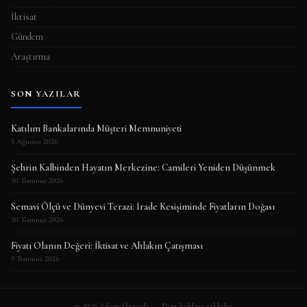
İktisat
Gündem
Araştırma
SON YAZILAR
Katılım Bankalarında Müşteri Memnuniyeti
3 Ağustos 2026
Şehrin Kalbinden Hayatın Merkezine: Camileri Yeniden Düşünmek
30 Temmuz 2026
Semavi Ölçü ve Dünyevi Terazi: İrade Kesişiminde Fiyatların Doğası
30 Temmuz 2026
Fiyatı Olanın Değeri: İktisat ve Ahlakın Çatışması
9 Temmuz 2026
© 2026 İslam İktisadı — Tüm hakları saklıdır.