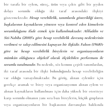
bir tarafa bir eylem, süreç, ürün veya çıktı gibi bir şeyden
dolayı sorumlu olduğu iki taraf arasındaki ilişkiyi
göstermektedir.
Hesap verebilirlik, tanımlarda gösterildiği üzere,
başkalarının kaynaklarını yöneten veya kontrol eden kimselerin
sorumluluğunu ifade etmek için kullanılmaktadır: Afifuddin ve
Siti-Nabiha (2010)’a göre hesap verebilirlik davranış nedenlerinin
verilmesi ve talep edilmesini kapsayan bir ilişkidir. Fulton (1968)’e
göre ise hesap verebilirlik bireylerin ve organizasyonların
mümkün olduğunca objektif olarak ölçülebilen performans ile
sorumlu tutulmasıdır.
Bu nedenle, söz konusu çeşitli tanımlardan,
iki taraf arasında bir ilişki bulunduğunda hesap verebilirliğin
var olduğu varsayılmaktadır. Bu görüş, alınan eylemler için
gerekçe aramak ve birey veya organizasyonun alınan eylem ve
alınan kaynakların kullanılması için daha yüksek bir otoriteye
karşı sorumlu olmanın yanı sıra bazı bireylerin, küçük grupların
veya organizasyonların bir başkasının davranışları hakkında