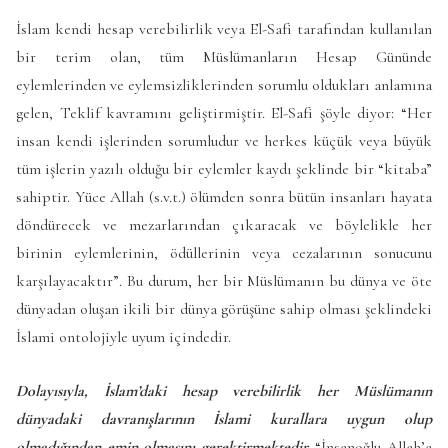
İslam kendi hesap verebilirlik veya El-Safi tarafından kullanılan
bir terim olan, tüm Müslümanların Hesap Gününde
eylemlerinden ve eylemsizliklerinden sorumlu oldukları anlamına
gelen, Teklif kavramını geliştirmiştir. El-Safi şöyle diyor: “Her
insan kendi işlerinden sorumludur ve herkes küçük veya büyük
tüm işlerin yazılı olduğu bir eylemler kaydı şeklinde bir “kitaba”
sahiptir. Yüce Allah (s.v.t.) ölümden sonra bütün insanları hayata
döndürecek ve mezarlarından çıkaracak ve böylelikle her
birinin eylemlerinin, ödüllerinin veya cezalarının sonucunu
karşılayacaktır”. Bu durum, her bir Müslümanın bu dünya ve öte
dünyadan oluşan ikili bir dünya görüşüne sahip olması şeklindeki
İslami ontolojiyle uyum içindedir.
Dolayısıyla, İslam’daki hesap verebilirlik her Müslümanın
dünyadaki davranışlarının İslami kurallara uygun olup
olmadığından emin olmasını gerektirmektedir.
“İnsanoğlu Allah’a