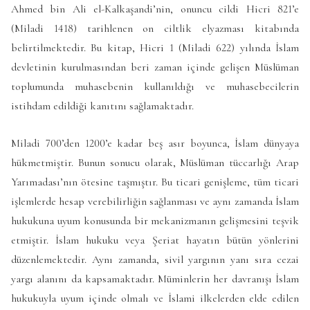
Ahmed bin Ali el-Kalkaşandi’nin, onuncu cildi Hicri 821’e
(Miladi 1418) tarihlenen on ciltlik elyazması kitabında
belirtilmektedir. Bu kitap, Hicri 1 (Miladi 622) yılında İslam
devletinin kurulmasından beri zaman içinde gelişen Müslüman
toplumunda muhasebenin kullanıldığı ve muhasebecilerin
istihdam edildiği kanıtını sağlamaktadır.
Miladi 700’den 1200’e kadar beş asır boyunca, İslam dünyaya
hükmetmiştir. Bunun sonucu olarak, Müslüman tüccarlığı Arap
Yarımadası’nın ötesine taşmıştır. Bu ticari genişleme, tüm ticari
işlemlerde hesap verebilirliğin sağlanması ve aynı zamanda İslam
hukukuna uyum konusunda bir mekanizmanın gelişmesini teşvik
etmiştir. İslam hukuku veya Şeriat hayatın bütün yönlerini
düzenlemektedir. Aynı zamanda, sivil yargının yanı sıra cezai
yargı alanını da kapsamaktadır. Müminlerin her davranışı İslam
hukukuyla uyum içinde olmalı ve İslami ilkelerden elde edilen