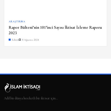
ARAŞTIRMA
Rapor Bülteni’nin 101’inci Sayısı İktisat İzleme Raporu
2023
Editör
8 Ağustos 2024
Adil bir dünya bereketli bir iktisat için…