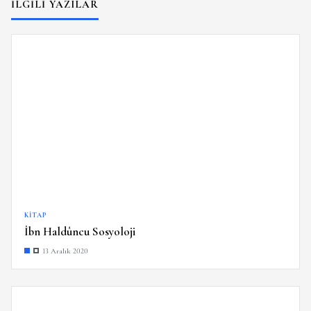
İLGILI YAZILAR
KITAP
İbn Haldûncu Sosyoloji
13 Aralık 2020