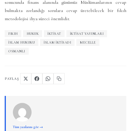
sonucunda finans alanında günümüz Müslümanlarının cevap
bulmakta zorlandığı sorulara cevap üretebilecek bir fıkıh
metodolojisi ihya süreci önemlidir.
FIKIH
HUKUK
İKTISAT
İKTISAT YAYINLARI
ISLAM HUKUKU
ISLAM IKTISADI
MECELLE
OSMANLI
PAYLAŞ
Tüm yazılarını gör →