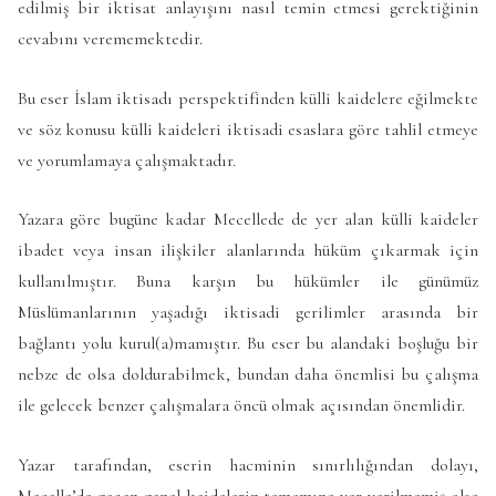
edilmiş bir iktisat anlayışını nasıl temin etmesi gerektiğinin
cevabını verememektedir.
Bu eser İslam iktisadı perspektifinden külli kaidelere eğilmekte
ve söz konusu külli kaideleri iktisadi esaslara göre tahlil etmeye
ve yorumlamaya çalışmaktadır.
Yazara göre bugüne kadar Mecellede de yer alan külli kaideler
ibadet veya insan ilişkiler alanlarında hüküm çıkarmak için
kullanılmıştır. Buna karşın bu hükümler ile günümüz
Müslümanlarının yaşadığı iktisadi gerilimler arasında bir
bağlantı yolu kurul(a)mamıştır. Bu eser bu alandaki boşluğu bir
nebze de olsa doldurabilmek, bundan daha önemlisi bu çalışma
ile gelecek benzer çalışmalara öncü olmak açısından önemlidir.
Yazar tarafından, eserin hacminin sınırlılığından dolayı,
Mecelle’de geçen genel kaidelerin tamamına yer verilmemiş olsa