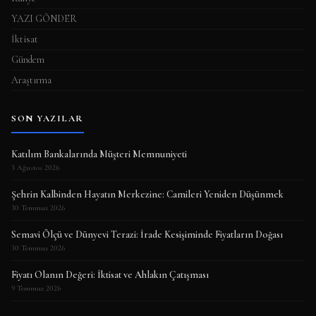
YAZI GÖNDER
İktisat
Gündem
Araştırma
SON YAZILAR
Katılım Bankalarında Müşteri Memnuniyeti
3 Ağustos 2026
Şehrin Kalbinden Hayatın Merkezine: Camileri Yeniden Düşünmek
30 Temmuz 2026
Semavi Ölçü ve Dünyevi Terazi: İrade Kesişiminde Fiyatların Doğası
30 Temmuz 2026
Fiyatı Olanın Değeri: İktisat ve Ahlakın Çatışması
9 Temmuz 2026