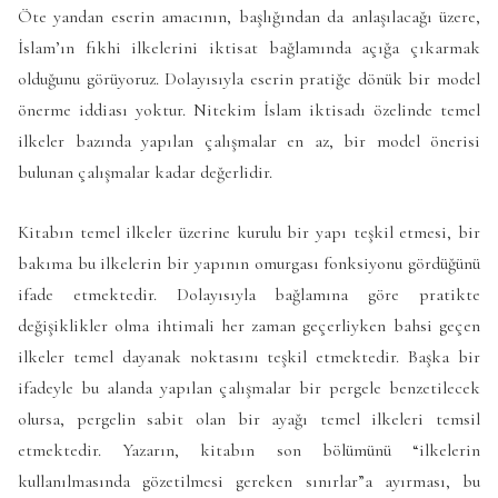
Öte yandan eserin amacının, başlığından da anlaşılacağı üzere,
İslam’ın fıkhi ilkelerini iktisat bağlamında açığa çıkarmak
olduğunu görüyoruz. Dolayısıyla eserin pratiğe dönük bir model
önerme iddiası yoktur. Nitekim İslam iktisadı özelinde temel
ilkeler bazında yapılan çalışmalar en az, bir model önerisi
bulunan çalışmalar kadar değerlidir.
Kitabın temel ilkeler üzerine kurulu bir yapı teşkil etmesi, bir
bakıma bu ilkelerin bir yapının omurgası fonksiyonu gördüğünü
ifade etmektedir. Dolayısıyla bağlamına göre pratikte
değişiklikler olma ihtimali her zaman geçerliyken bahsi geçen
ilkeler temel dayanak noktasını teşkil etmektedir. Başka bir
ifadeyle bu alanda yapılan çalışmalar bir pergele benzetilecek
olursa, pergelin sabit olan bir ayağı temel ilkeleri temsil
etmektedir. Yazarın, kitabın son bölümünü “ilkelerin
kullanılmasında gözetilmesi gereken sınırlar”a ayırması, bu